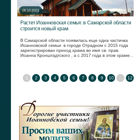
08.10.2021
Растет Иоанновская семья: в Самарской области
строится новый храм
В Самарской области появилась еще одна частичка
Иоанновской семьи: в городе Отрадном с 2015 года
зарегистрирован приход храма во имя св. прав.
Иоанна Кронштадтского , а с 2017 года в этом храме...
1
2
3
4
5
6
7
8
9
10
...
12