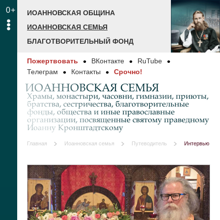
0+
ИОАННОВСКАЯ ОБЩИНА
ИОАННОВСКАЯ СЕМЬЯ
БЛАГОТВОРИТЕЛЬНЫЙ ФОНД
Пожертвовать
ВКонтакте
RuTube
Телеграм
Контакты
Срочно!
ИОАННОВСКАЯ СЕМЬЯ
Храмы, монастыри, часовни, гимназии, приюты,
братства, сестричества, благотворительные
фонды, общества и иные православные
организации, посвященные святому праведному
Иоанну Кронштадтскому
Главная
Иоанновская семья
Путеводитель
Интервью