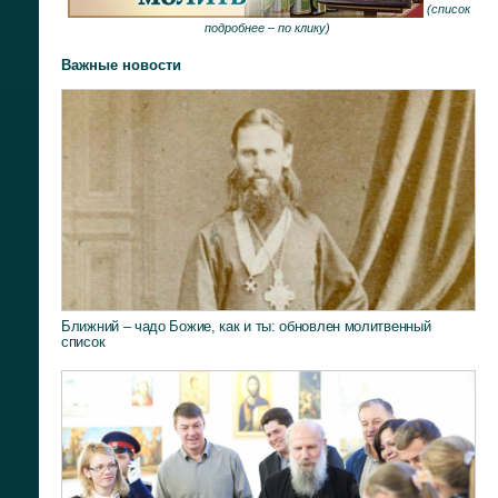
(
список
подробнее –
по клику
)
Важные новости
Ближний – чадо Божие, как и ты: обновлен молитвенный
список