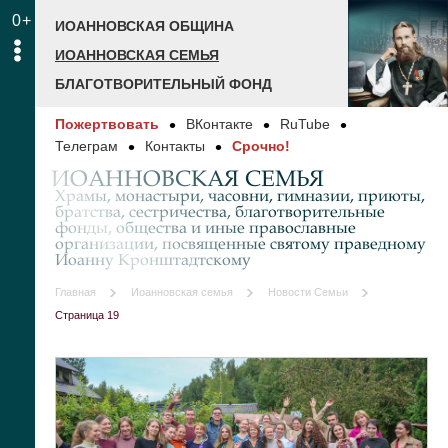
0+
ИОАННОВСКАЯ ОБЩИНА
ИОАННОВСКАЯ СЕМЬЯ
БЛАГОТВОРИТЕЛЬНЫЙ ФОНД
Пожертвовать
ВКонтакте
RuTube
Телеграм
Контакты
Срочно!
ИОАННОВСКАЯ СЕМЬЯ
Храмы, монастыри, часовни, гимназии, приюты,
братства, сестричества, благотворительные
фонды, общества и иные православные
организации, посвященные святому праведному
Иоанну Кронштадтскому
Главная
Иоанновская семья
Новости Семьи
Страница 19