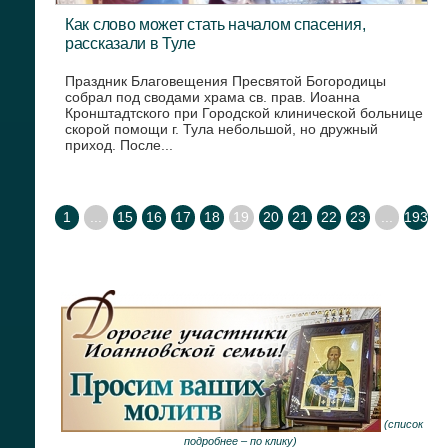
Как слово может стать началом спасения,
рассказали в Туле
Праздник Благовещения Пресвятой Богородицы
собрал под сводами храма св. прав. Иоанна
Кронштадтского при Городской клинической больнице
скорой помощи г. Тула небольшой, но дружный
приход. После...
1
...
15
16
17
18
19
20
21
22
23
...
193
(
список
подробнее –
по клику
)