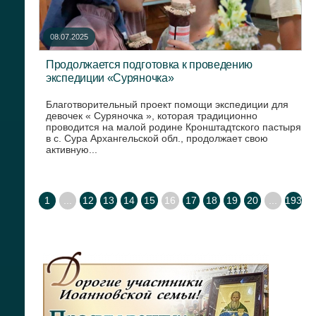
08.07.2025
Продолжается подготовка к проведению
экспедиции «Суряночка»
Благотворительный проект помощи экспедиции для
девочек « Суряночка », которая традиционно
проводится на малой родине Кронштадтского пастыря
в с. Сура Архангельской обл., продолжает свою
активную...
1
...
12
13
14
15
16
17
18
19
20
...
193