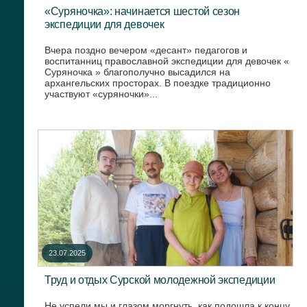
«Суряночка»: начинается шестой сезон
экспедиции для девочек
Вчера поздно вечером «десант» педагогов и
воспитанниц православной экспедиции для девочек «
Суряночка » благополучно высадился на
архангельских просторах. В поездке традиционно
участвуют «суряночки»...
23.07.2025
Труд и отдых Сурской молодежной экспедиции
Не успели мы и глазом моргнуть, как подошла к концу