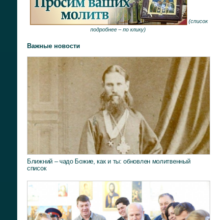
(
список
подробнее –
по клику
)
Важные новости
Ближний – чадо Божие, как и ты: обновлен молитвенный
список