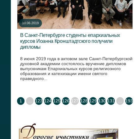
10.06.2019
В Санкт-Петербурге студенты епархиальных
курсов Иоанна Кронштадтского получили
дипломы
8 июня 2019 года в актовом зале Санкт-Петербургской
духовной академии состоялось вручение дипломов
выпускникам Епархиальных курсов религиозного
образования и катехизации имени святого
праведного...
1
...
123
124
125
126
127
128
129
130
131
...
193