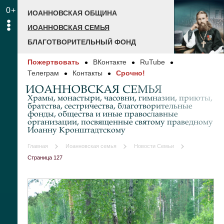
0+
ИОАННОВСКАЯ ОБЩИНА
ИОАННОВСКАЯ СЕМЬЯ
БЛАГОТВОРИТЕЛЬНЫЙ ФОНД
Пожертвовать
ВКонтакте
RuTube
Телеграм
Контакты
Срочно!
ИОАННОВСКАЯ СЕМЬЯ
Храмы, монастыри, часовни, гимназии, приюты,
братства, сестричества, благотворительные
фонды, общества и иные православные
организации, посвященные святому праведному
Иоанну Кронштадтскому
Главная
Иоанновская семья
Новости Семьи
Страница 127