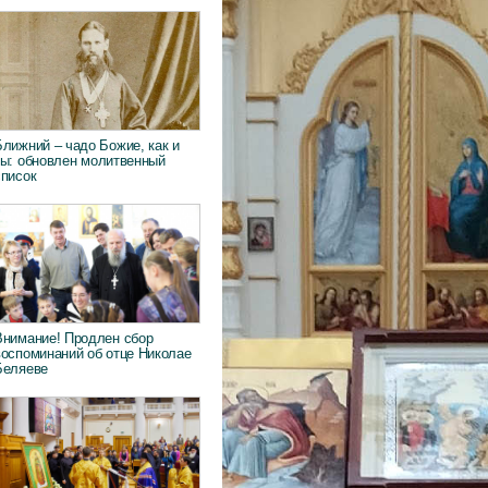
Ближний – чадо Божие, как и
ты: обновлен молитвенный
список
Внимание! Продлен сбор
воспоминаний об отце Николае
Беляеве