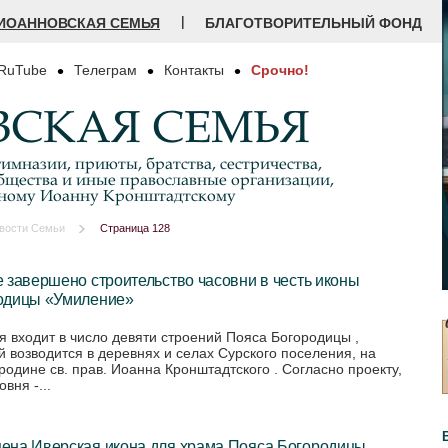
|
ИОАННОВСКАЯ СЕМЬЯ
БЛАГОТВОРИТЕЛЬНЫЙ ФОНД
RuTube
Телеграм
Контакты
Срочно!
СКАЯ СЕМЬЯ
имназии, приюты, братства, сестричества,
бщества и иные православные организации,
дному Иоанну Кронштадтскому
вости Семьи
Страница 128
 завершено строительство часовни в честь иконы
одицы «Умиление»
я входит в число девяти строений Пояса Богородицы ,
й возводится в деревнях и селах Сурского поселения, на
родине св. прав. Иоанна Кронштадтского . Согласно проекту,
овня -...
ена Иверская икона для храма Пояса Богородицы