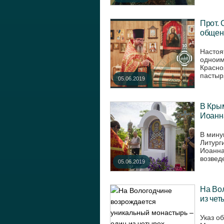
Прот. 
общен
Настоя
одноим
Красно
пастыря
05.06.2019
В Кры
Иоанна
В мину
Литург
Иоанна
возведе
05.06.2019
На Во
из че
Указ о