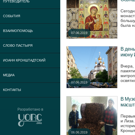
ПУТЕВОДИТЕЛЬ
Сегодн
монаст
СОБЫТИЯ
большу
была н
ВЗАИМОПОМОЩЬ
07.06.2019
СЛОВО ПАСТЫРЯ
В ден
икону 
ИОАНН КРОНШТАДТСКИЙ
Вчера,
памяти
митроп
МЕДИА
освяти
07.06.2019
КОНТАКТЫ
В Музе
масшт
Разработано в
Первым
и Лиза
истори
Кроншта
06.06.2019