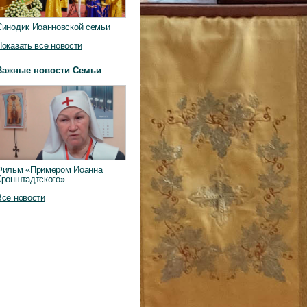
Синодик Иоанновской семьи
Показать все новости
Важные новости Семьи
Фильм «Примером Иоанна
Кронштадтского»
Все новости