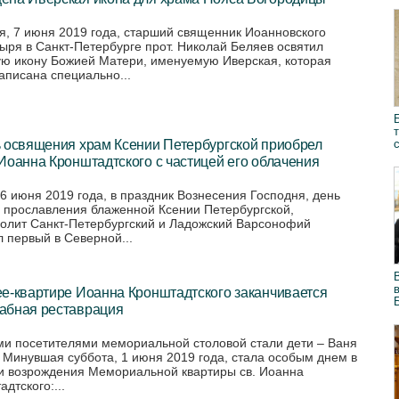
я, 7 июня 2019 года, старший священник Иоанновского
ыря в Санкт-Петербурге прот. Николай Беляев освятил
ю икону Божией Матери, именуемую Иверская, которая
аписана специально...
ь освящения храм Ксении Петербургской приобрел
Иоанна Кронштадтского с частицей его облачения
 6 июня 2019 года, в праздник Вознесения Господня, день
 прославления блаженной Ксении Петербургской,
олит Санкт-Петербургский и Ладожский Варсонофий
л первый в Северной...
е-квартире Иоанна Кронштадтского заканчивается
абная реставрация
и посетителями мемориальной столовой стали дети – Ваня
. Минувшая суббота, 1 июня 2019 года, стала особым днем в
и возрождения Мемориальной квартиры св. Иоанна
дтского:...