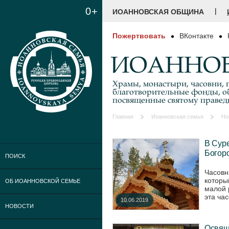
0+
|
ИОАННОВСКАЯ ОБЩИНА
Пожертвовать
ВКонтакте
ИОАННОВ
Храмы, монастыри, часовни, г
благотворительные фонды, о
посвященные святому праве
Главная
Иоанновская семья
Но
В Суре
Богор
ПОИСК
Часовн
которы
ОБ ИОАННОВСКОЙ СЕМЬЕ
малой 
эта час
10.06.2019
НОВОСТИ
Освящ