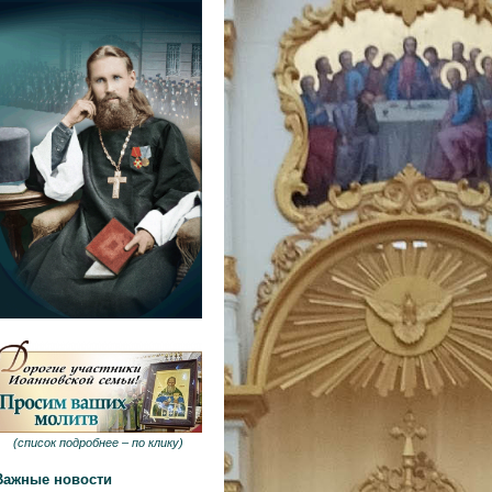
(
список подробнее –
по клику
)
Важные новости