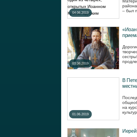
Матери
района
– был 
04.06.2019
«Иоанн
приема
Дороги
творче
сестры
продле
03.06.2019
В Пете
местны
Послед
общеоб
на кур
культур
01.06.2019
Иерей 