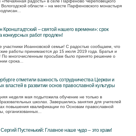
 «Нечаянная радость» в селе Парфеново Череповецкого
 Вологодской области – на месте Парфеновского монастыря
подписан...
 Кронштадтский – святой нашего времени»: срок
 конкурсных работ продлен!
е участники Иоанновской семьи! С радостью сообщаем, что
ские работы принимаются до 15 июля 2019 года. Братья и
! По многочисленным просьбам было принято решение о
нии срока...
рбурге отметили важность сотрудничества Церкви и
х властей в развитии основ православной культуры
няя неделя мая подытожила обучение не только в
разовательных школах. Завершились занятия для учителей
сах повышения квалификации по Основам православной
ы, организованных...
Сергий Пустенький: Главное наше чудо – это храм!