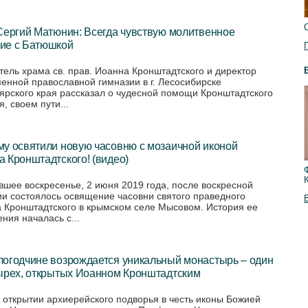
Сергий Матюнин: Всегда чувствую молитвенное
ие с Батюшкой
тель храма св. прав. Иоанна Кронштадтского и директор
енной православной гимназии в г. Лесосибирске
ярского края рассказал о чудесной помощи Кронштадтского
, своем пути...
му освятили новую часовню с мозаичной иконой
 Кронштадтского! (видео)
вшее воскресенье, 2 июня 2019 года, после воскресной
ии состоялось освящение часовни святого праведного
 Кронштадтского в крымском селе Мысовом. История ее
ния началась с...
логодчине возрождается уникальный монастырь – один
тырех, открытых Иоанном Кронштадтским
б открытии архиерейского подворья в честь иконы Божией