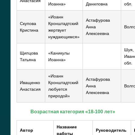
Анастасия
Иоанна»
Даниловна
обл.
«Иоанн
Астафурова
Скупова
Кронштадтский
Анна
Волг
Кристина
жертвует
Алексеевна
нуждающимся»
Шуя,
Щипцова
«Каникулы
Иван
Татьяна
Иоанна»
обл.
«Иоанн
Астафурова
Иващенко
Кронштадтский
Анна
Волг
Анастасия
любуется
Алексеевна
природой»
Возрастная категория «18-100 лет»
Название
Автор
Руководитель
работы