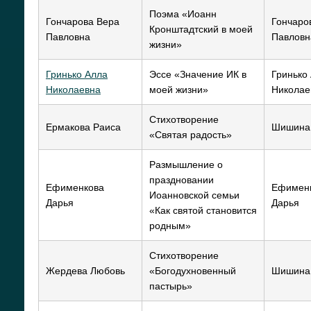
Поэма «Иоанн
Гончарова Вера
Гончаро
Кронштадтский в моей
Павловна
Павловн
жизни»
Гринько Алла
Эссе «Значение ИК в
Гринько
Николаевна
моей жизни»
Николае
Стихотворение
Ермакова Раиса
Шишина
«Святая радость»
Размышление о
праздновании
Ефименкова
Ефимен
Иоанновской семьи
Дарья
Дарья
«Как святой становится
родным»
Стихотворение
Жердева Любовь
«Богодухновенный
Шишина
пастырь»