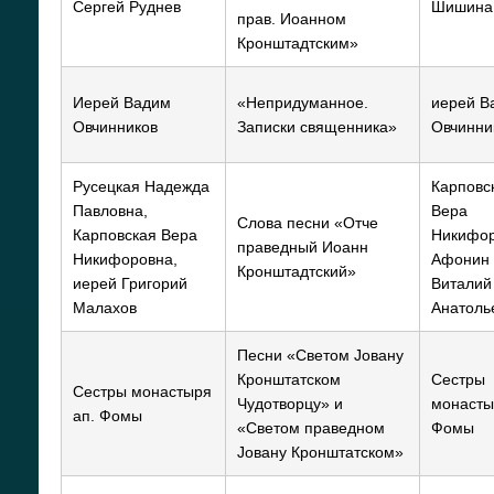
Сергей Руднев
Шишина
прав. Иоанном
Кронштадтским»
Иерей Вадим
«Непридуманное.
иерей В
Овчинников
Записки священника»
Овчинни
Русецкая Надежда
Карповс
Павловна,
Вера
Слова песни «Отче
Карповская Вера
Никифор
праведный Иоанн
Никифоровна,
Афонин
Кронштадтский»
иерей Григорий
Виталий
Малахов
Анатоль
Песни «Светом Јовану
Кронштатском
Сестры
Сестры монастыря
Чудотворцу» и
монасты
ап. Фомы
«Светом праведном
Фомы
Јовану Кронштатском»