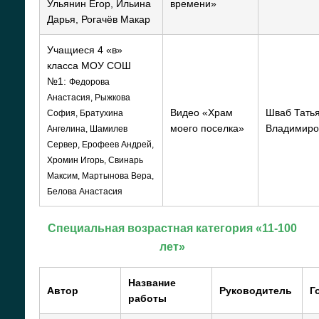
Ульянин Егор, Ильина
времени»
Дарья, Рогачёв Макар
Учащиеся 4 «в»
класса МОУ СОШ
№1:
Федорова
Анастасия, Рыжкова
Видео «Храм
Шваб Тать
София, Братухина
моего поселка»
Владимиро
Ангелина, Шамилев
Сервер, Ерофеев Андрей,
Хромин Игорь, Свинарь
Максим, Мартынова Вера,
Белова Анастасия
Специальная возрастная категория «1
1
-100
лет»
Название
Автор
Руководитель
Г
работы