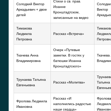
Стихи о св. прав.
Солодкий Виктор
Солодки
Иоанне
Аркадьевич + двое
Виктор
Кронштадтском,
детей
Аркадье
записанные на видео
Тимакова
Тимаков
Людмила
Рассказ «Встреча»
Людмил
Петровна
Петровн
Очерк «Путевые
Ткачева Анна
заметки. В гостях у
Ткачева
Владимировна
батюшки Иоанна
Владим
Кронштадтского»
Трунаев
Трунаева Татьяна
Рассказ «Молитва»
Татьяна
Евгеньевна
Евгенье
Рассказ «И
Фролов
Фролова Людмила
наполнились радостью
Людмил
Ивановна
наши сердца»
Ивановн