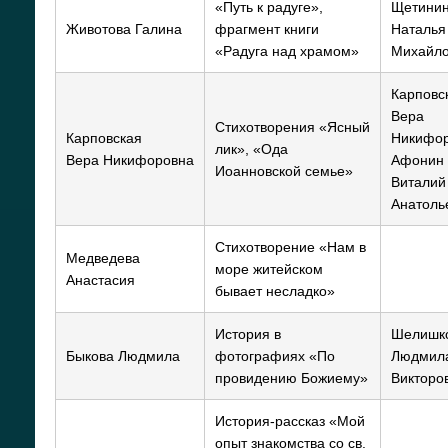
«Путь к радуге»,
Щетини
Животова Галина
фрагмент книги
Наталья
«Радуга над храмом»
Михайл
Карповс
Вера
Стихотворения «Ясный
Карповская
Никифор
лик», «Ода
Вера Никифоровна
Афонин
Иоанновской семье»
Виталий
Анатоль
Стихотворение «Нам в
Медведева
море житейском
Анастасия
бывает несладко»
История в
Шелишк
Быкова Людмила
фотографиях «По
Людмил
провидению Божиему»
Викторо
История-рассказ «Мой
опыт знакомства со св.