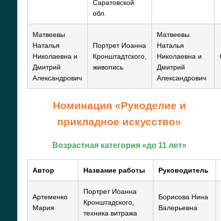
Саратовской
обл.
Матвеевы
Матвеевы
Наталья
Портрет Иоанна
Наталья
Николаевна и
Кронштадтского,
Николаевна и
Дмитрий
живопись
Дмитрий
Александрович
Александрович
Номинация «Рукоделие и
прикладное искусство»
Возрастная категория «до 11 лет»
Автор
Название работы
Руководитель
Портрет Иоанна
Артеменко
Борисова Нина
Кронштадского,
Мария
Валерьевна
техника витража