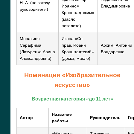
Н. А. (по заказу
Иоанном
Владимировна
руководителя)
Кронштадтским»
(масло,
позолота)
Монахиня
Икона «Св.
Серафима
прав. Иоанн
Архим. Антоний
(Лазуренко Арина
Кронштадтский»
Бондаренко
Александровна)
(доска, масло)
Номинация «Изобразительное
искусство»
Возрастная категория «до 11 лет»
Название
Автор
Руководитель
Го
работы
«Медяки в
Тимакова
Кр