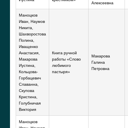
Алексеевна
Маноцков
Иван, Наумов
Никита,
Шахворостова
Полина,
Иващенко
Анастасия,
Книга ручной
Макарова
Макарова
работы «Слово
Галина
Иустина,
любимого
Петровна
Кольцова-
пастыря»
Горбацевич
Славанна,
Скупова
Кристина,
Голубничая
Виктория
Маноцков