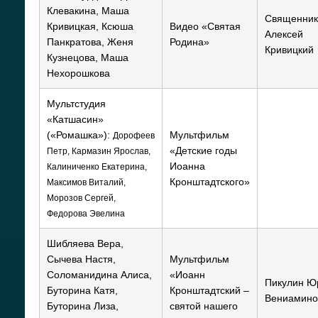
Клевакина, Маша
Священник
Кривицкая, Ксюша
Видео «Святая
Алексей
Панкратова, Женя
Родина»
Кривицкий
Кузнецова, Маша
Нехорошкова
Мультстудия
«Катшасин»
(«Ромашка»):
Мультфильм
Дорофеев
«Детские годы
Петр, Кармазин Ярослав,
Иоанна
Калиниченко Екатерина,
Кронштадтского»
Максимов Виталий,
Морозов Сергей,
Федорова Эвелина
Шибляева Вера,
Сычева Настя,
Мультфильм
Соломанидина Алиса,
«Иоанн
Пикулин Ю
Буторина Катя,
Кронштадтский –
Вениамино
Буторина Лиза,
святой нашего