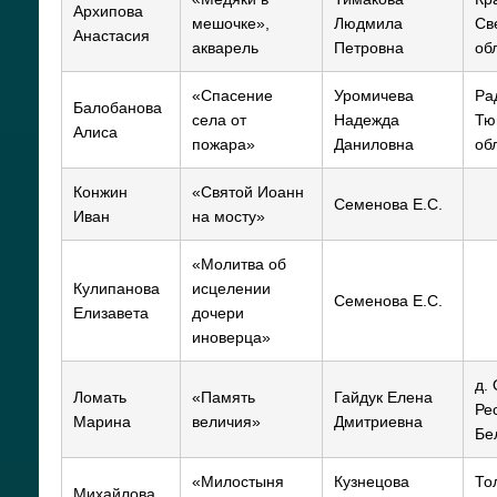
Архипова
мешочке»,
Людмила
Св
Анастасия
акварель
Петровна
об
«Спасение
Уромичева
Ра
Балобанова
села от
Надежда
Тю
Алиса
пожара»
Даниловна
об
Конжин
«Святой Иоанн
Семенова Е.С.
Иван
на мосту»
«Молитва об
Кулипанова
исцелении
Семенова Е.С.
Елизавета
дочери
иноверца»
д.
Ломать
«Память
Гайдук Елена
Ре
Марина
величия»
Дмитриевна
Бе
«Милостыня
Кузнецова
То
Михайлова