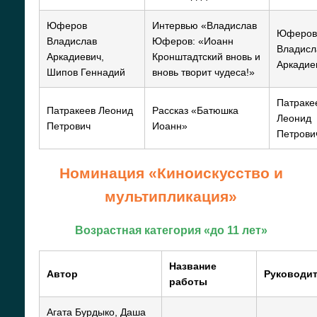
Юферов
Интервью «Владислав
Юферов
Владислав
Юферов: «Иоанн
Владисл
Аркадиевич,
Кронштадтский вновь и
Аркадие
Шипов Геннадий
вновь творит чудеса!»
Патраке
Патракеев Леонид
Рассказ «Батюшка
Леонид
Петрович
Иоанн»
Петрови
Номинация «Киноискусство и
мультипликация»
Возрастная категория «до 11 лет»
Название
Автор
Руководи
работы
Агата Бурдыко, Даша