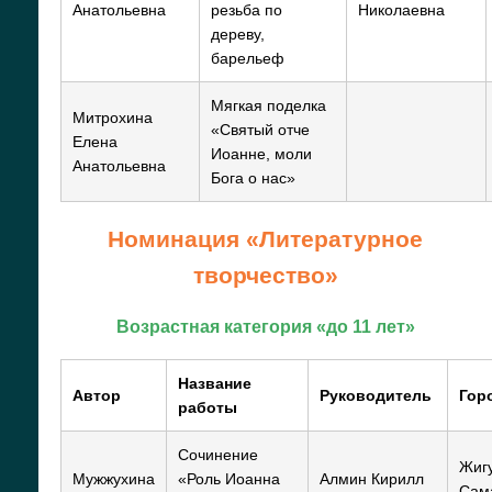
Анатольевна
резьба по
Николаевна
дереву,
барельеф
Мягкая поделка
Митрохина
«Святый отче
Елена
Иоанне, моли
Анатольевна
Бога о нас»
Номинация «Литературное
творчество»
Возрастная категория «до 11 лет»
Название
Автор
Руководитель
Гор
работы
Сочинение
Жигу
Мужжухина
«Роль Иоанна
Алмин Кирилл
Сам