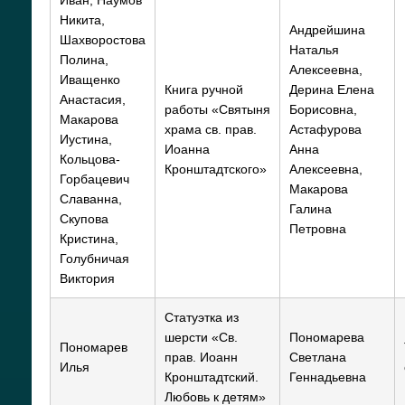
Иван, Наумов
Никита,
Андрейшина
Шахворостова
Наталья
Полина,
Алексеевна,
Иващенко
Книга ручной
Дерина Елена
Анастасия,
работы «Святыня
Борисовна,
Макарова
храма св. прав.
Астафурова
Иустина,
Иоанна
Анна
Кольцова-
Кронштадтского»
Алексеевна,
Горбацевич
Макарова
Славанна,
Галина
Скупова
Петровна
Кристина,
Голубничая
Виктория
Статуэтка из
шерсти «Св.
Пономарева
Пономарев
прав. Иоанн
Светлана
Илья
Кронштадтский.
Геннадьевна
Любовь к детям»