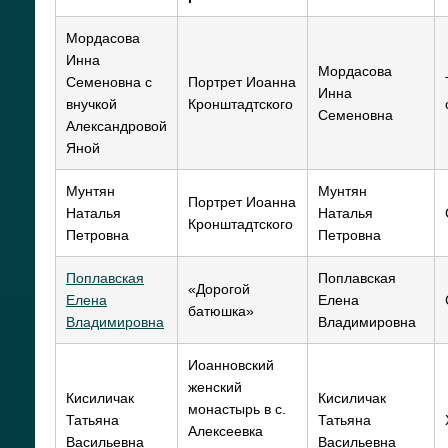
Мордасова
Инна
Мордасова
Семеновна с
Портрет Иоанна
Инна
внучкой
Кронштадтского
Семеновна
Александровой
Яной
Мунтян
Мунтян
Портрет Иоанна
Наталья
Наталья
Кронштадтского
Петровна
Петровна
Поплавская
Поплавская
«Дорогой
Елена
Елена
батюшка»
Владимировна
Владимировна
Иоанновский
женский
Кисиличак
Кисиличак
монастырь в с.
Татьяна
Татьяна
Алексеевка
Васильевна
Васильевна