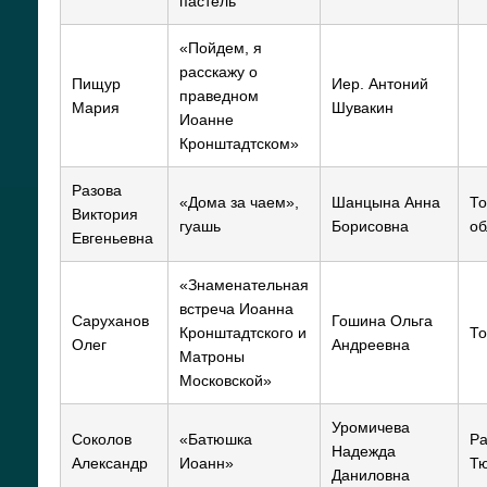
пастель
«Пойдем, я
расскажу о
Пищур
Иер. Антоний
праведном
Мария
Шувакин
Иоанне
Кронштадтском»
Разова
«Дома за чаем»,
Шанцына Анна
То
Виктория
гуашь
Борисовна
об
Евгеньевна
«Знаменательная
встреча Иоанна
Саруханов
Гошина Ольга
Кронштадтского и
То
Олег
Андреевна
Матроны
Московской»
Уромичева
Соколов
«Батюшка
Ра
Надежда
Александр
Иоанн»
Тю
Даниловна