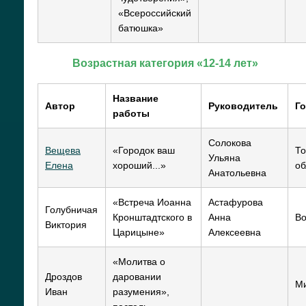
«Всероссийский
батюшка»
Возрастная категория «12-14 лет»
Название
Автор
Руководитель
Г
работы
Солокова
Вещева
«Городок ваш
То
Ульяна
Елена
хороший...»
об
Анатольевна
«Встреча Иоанна
Астафурова
Голубничая
Кронштадтского в
Анна
Во
Виктория
Царицыне»
Алексеевна
«Молитва о
Дроздов
даровании
М
Иван
разумения»,