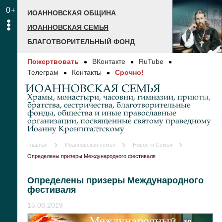
0+
ИОАННОВСКАЯ ОБЩИНА
ИОАННОВСКАЯ СЕМЬЯ
БЛАГОТВОРИТЕЛЬНЫЙ ФОНД
Пожертвовать
ВКонтакте
RuTube
Телеграм
Контакты
Срочно!
ИОАННОВСКАЯ СЕМЬЯ
Храмы, монастыри, часовни, гимназии, приюты,
братства, сестричества, благотворительные
фонды, общества и иные православные
организации, посвященные святому праведному
Иоанну Кронштадтскому
Главная
Иоанновская семья
Новости Семьи
Определены призеры Международного фестиваля
Определены призеры Международного
фестиваля
15.08.2019