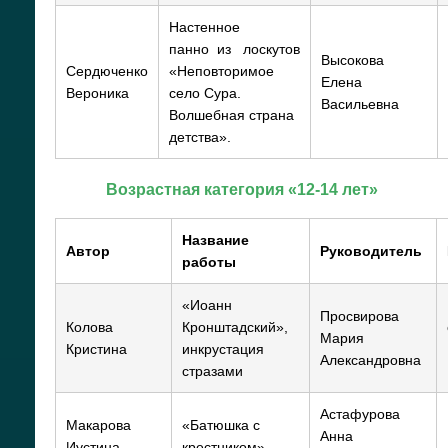
Настенное
панно из лоскутов
Высокова
Сердюченко
«Неповторимое
Елена
Вероника
село Сура.
Васильевна
Волшебная страна
детства».
Возрастная категория «12-14 лет»
Название
Автор
Руководитель
работы
«Иоанн
Просвирова
Колова
Кронштадский»,
Мария
Кристина
инкрустация
Александровна
стразами
Астафурова
Макарова
«Батюшка с
Анна
Иустина
крестником»