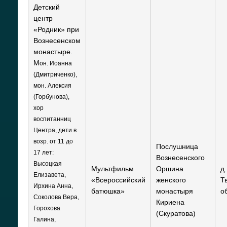
Детский
центр
«Родник» при
Вознесенском
монастыре.
М
он. Иоанна
(Дмитриченко),
мон. Алексия
(Горбунова),
хор
воспитанниц
Центра, дети в
возр. от 11 до
Послушница
17 лет:
Вознесенского
Высоцкая
Мультфильм
Оршина
д
Елизавета,
«Всероссийский
женского
Т
Ирхина Анна,
батюшка»
монастыря
о
Соколова Вера,
Кириена
Горохова
(Скуратова)
Галина,