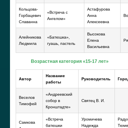
Кольцова-
Астафурова
«Встреча с
Горбацевич
Анна
Во
Ангелом»
Славанна
Алексеевна
Высокова
Алейникова
«Батюшка»,
Елена
Ря
Людмила
гуашь, пастель
Васильевна
Возрастная категория «15-17 лет»
Название
Автор
Руководитель
Горо
работы
«Андреевский
Веселов
собор в
Святец В. И.
Тимофей
Кронштадте»
«Встреча
Уромичева
Раду
Самкова
батюшки
Надежда
Тюме