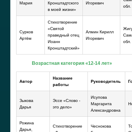
Мария
Кронштадтского
Игоревич
обл.
в моей жизни»
Стихотворение
«Святой
Жигу
Сурков
Алмин Кирилл
праведный отец
Сам
Артём
Игоревич
Иоанн
обл.
Кронштадтский»
Возрастная категория «12-14 лет»
Название
Автор
Руководитель
Г
работы
Исупова
Зыкова
Эссе «Слово -
Маргарита
Н
Дарья
это дело»
Александровна
Рожина
Стихотворение
Чеснокова
Т
Дарья,