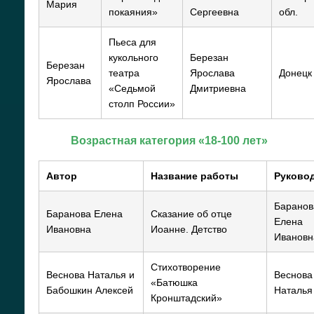
Мария
покаяния»
Сергеевна
обл.
Пьеса для
кукольного
Березан
Березан
театра
Ярослава
Донецк
Ярослава
«Седьмой
Дмитриевна
столп России»
Возрастная категория «18-100 лет»
Автор
Название работы
Руково
Баранов
Баранова Елена
Сказание об отце
Елена
Ивановна
Иоанне. Детство
Ивановн
Стихотворение
Веснова Наталья и
Веснова
«Батюшка
Бабошкин Алексей
Наталья
Кронштадский»