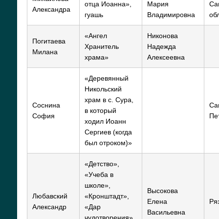
отца Иоанна»,
Мария
Са
Александра
гуашь
Владимировна
об
«Ангел
Никонова
Погитаева
Хранитель
Надежда
Милана
храма»
Алексеевна
«Деревянный
Никольский
храм в с. Сура,
Соснина
Са
в который
София
Пе
ходил Иоанн
Сергиев (когда
был отроком)»
«Детство»,
«Учеба в
школе»,
Высокова
Любавский
«Кронштадт»,
Елена
Ря
Александр
«Дар
Васильевна
чудотворения»,