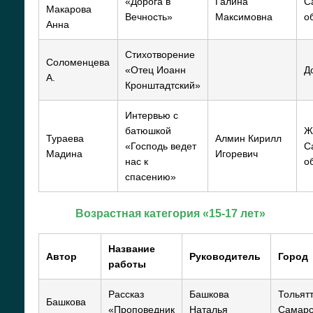
«Дорога в
Галина
С
Макарова
Вечность»
Максимовна
о
Анна
Стихотворение
Соломенцева
«Отец Иоанн
Д
А.
Кронштадтский»
Интервью с
батюшкой
Ж
Тураева
Алмин Кирилл
«Господь ведет
С
Мадина
Игоревич
нас к
о
спасению»
Возрастная категория «15-17 лет»
Название
Автор
Руководитель
Город
работы
Рассказ
Башкова
Тольятт
Башкова
«Проповедник
Наталья
Самарс