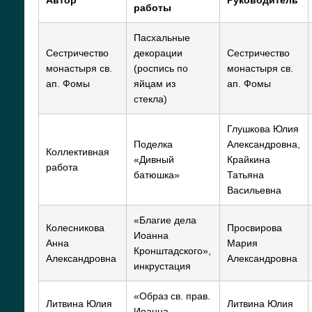
работы
Пасхальные
Сестричество
декорации
Сестричество
монастыря св.
(роспись по
монастыря св.
ап. Фомы
яйцам из
ап. Фомы
стекла)
Глушкова Юлия
Поделка
Александровна,
Коллективная
«Дивный
Крайкина
работа
батюшка»
Татьяна
Васильевна
«Благие дела
Колесникова
Просвирова
Иоанна
Анна
Мария
Кронштадского»,
Александровна
Александровна
инкрустация
«Образ св. прав.
Литвина Юлия
Литвина Юлия
Иоанна