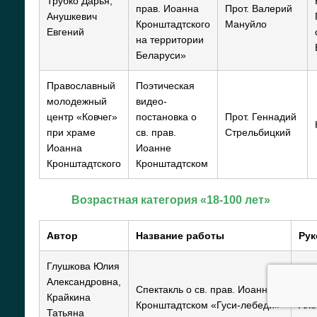
Трубко Дарья,
прав. Иоанна
Прот. Валерий
Анушкевич
Кронштадтского
Мануйло
Евгений
на территории
Беларуси»
Православный
Поэтическая
молодежный
видео-
центр «Ковчег»
постановка о
Прот. Геннадий
при храме
св. прав.
Стрельбицкий
Иоанна
Иоанне
Кронштадтского
Кронштадтском
Возрастная категория «18-100 лет»
Автор
Название работы
Ру
Глушкова Юлия
Александровна,
Спектакль о св. прав. Иоанне
Глу
Крайкина
Кронштадтском «Гуси-лебеди»
Але
Татьяна