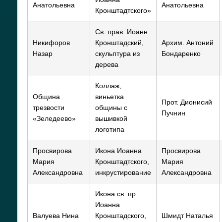
Анатольевна
Анатольевна
Кронштадтского»
Св. прав. Иоанн
Никифоров
Кронштадский,
Архим. Антоний
Назар
скульптура из
Бондаренко
дерева
Коллаж,
Община
виньетка
Прот. Дионисий
трезвости
общины с
Пучнин
«Зеледеево»
вышивкой
логотипа
Просвирова
Икона Иоанна
Просвирова
Мария
Кронштадтского,
Мария
Александровна
инкрустирование
Александровна
Икона св. пр.
Иоанна
Валуева Нина
Кронштадского,
Шмидт Наталья