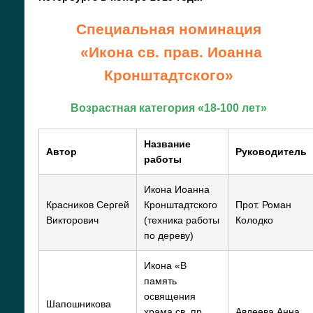
Специальная номинация
«Икона св. прав. Иоанна
Кронштадтского»
Возрастная категория «18-100 лет»
Название
Автор
Руководитель
работы
Икона Иоанна
Красников Сергей
Кронштадтского
Прот. Роман
Викторович
(техника работы
Колодко
по дереву)
Икона «В
память
освящения
Шапошникова
храма св. пр.
Авдеева Анна