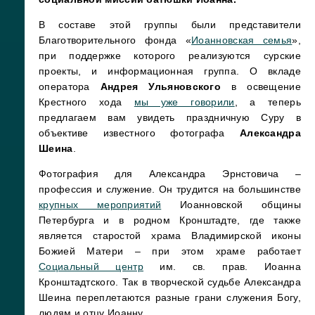
В составе этой группы были представители
Благотворительного фонда «
Иоанновская семья
»,
при поддержке которого реализуются сурские
проекты, и информационная группа. О вкладе
оператора
Андрея Ульяновского
в освещение
Крестного хода
мы уже говорили
, а теперь
предлагаем вам увидеть праздничную Суру в
объективе известного фотографа
Александра
Шеина
.
Фотография для Александра Эрнстовича –
профессия и служение. Он трудится на большинстве
крупных мероприятий
Иоанновской общины
Петербурга и в родном Кронштадте, где также
является старостой храма Владимирской иконы
Божией Матери – при этом храме работает
Социальный центр
им. св. прав. Иоанна
Кронштадтского. Так в творческой судьбе Александра
Шеина переплетаются разные грани служения Богу,
людям и отцу Иоанну.