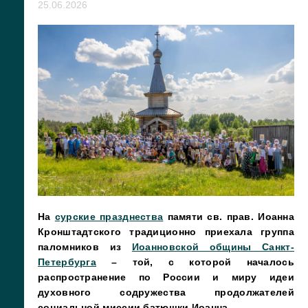
25.06.2026
На
сурские празднества
памяти св. прав. Иоанна
Кронштадтского традиционно приехала группа
паломников из
Иоанновской общины Санкт-
Петербурга
– той, с которой началось
распространение по России и миру идеи
духовного содружества продолжателей
социальной миссии батюшки Иоанна.