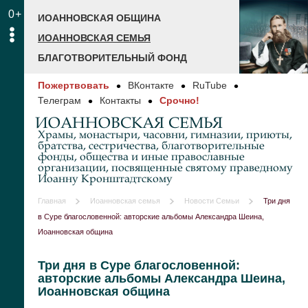
0+
ИОАННОВСКАЯ ОБЩИНА
ИОАННОВСКАЯ СЕМЬЯ
БЛАГОТВОРИТЕЛЬНЫЙ ФОНД
Пожертвовать
ВКонтакте
RuTube
Телеграм
Контакты
Срочно!
ИОАННОВСКАЯ СЕМЬЯ
Храмы, монастыри, часовни, гимназии, приюты,
братства, сестричества, благотворительные
фонды, общества и иные православные
организации, посвященные святому праведному
Иоанну Кронштадтскому
Главная
Иоанновская семья
Новости Семьи
Три дня
в Суре благословенной: авторские альбомы Александра Шеина,
Иоанновская община
Три дня в Суре благословенной:
авторские альбомы Александра Шеина,
Иоанновская община