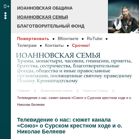
0+
ИОАННОВСКАЯ ОБЩИНА
ИОАННОВСКАЯ СЕМЬЯ
БЛАГОТВОРИТЕЛЬНЫЙ ФОНД
Пожертвовать
ВКонтакте
RuTube
Телеграм
Контакты
Срочно!
ИОАННОВСКАЯ СЕМЬЯ
Храмы, монастыри, часовни, гимназии, приюты,
братства, сестричества, благотворительные
фонды, общества и иные православные
организации, посвященные святому праведному
Иоанну Кронштадтскому
Главная
Иоанновская семья
Новости Семьи
Телевидение о нас: сюжет канала «Союз» о Сурском крестном ходе и о.
Николае Беляеве
Телевидение о нас: сюжет канала
«Союз» о Сурском крестном ходе и о.
Николае Беляеве