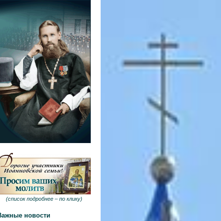
(
список подробнее –
по клику
)
Важные новости