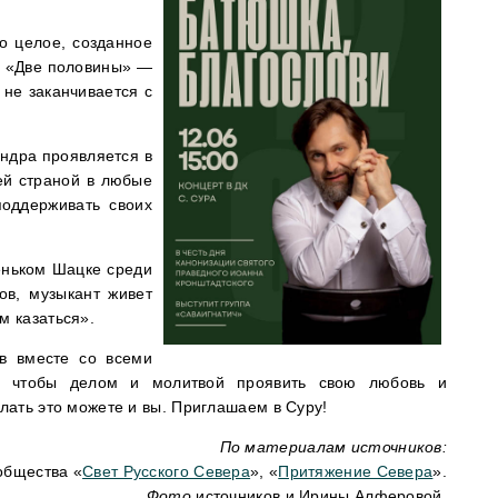
о целое, созданное
я «Две половины» —
 не заканчивается с
ндра проявляется в
ей страной в любые
поддерживать своих
еньком Шацке среди
ов, музыкант живет
м казаться».
в вместе со всеми
в, чтобы делом и молитвой проявить свою любовь и
ать это можете и вы. Приглашаем в Суру!
По материалам источников:
общества «
Свет Русского Севера
», «
Притяжение Севера
».
Фото
источников и Ирины Алферовой.