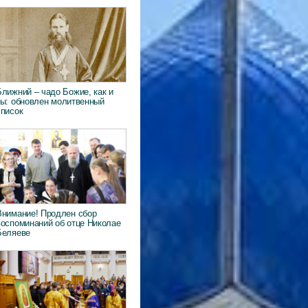
Ближний – чадо Божие, как и
ты: обновлен молитвенный
список
Внимание! Продлен сбор
воспоминаний об отце Николае
Беляеве