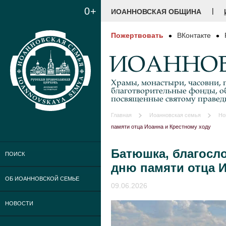
0+
|
ИОАННОВСКАЯ ОБЩИНА
Пожертвовать
ВКонтакте
ИОАННОВ
Храмы, монастыри, часовни, г
благотворительные фонды, о
посвященные святому праве
Главная
Иоанновская семья
Но
памяти отца Иоанна и Крестному ходу
Батюшка, благосло
ПОИСК
дню памяти отца И
ОБ ИОАННОВСКОЙ СЕМЬЕ
09.06.2026
НОВОСТИ