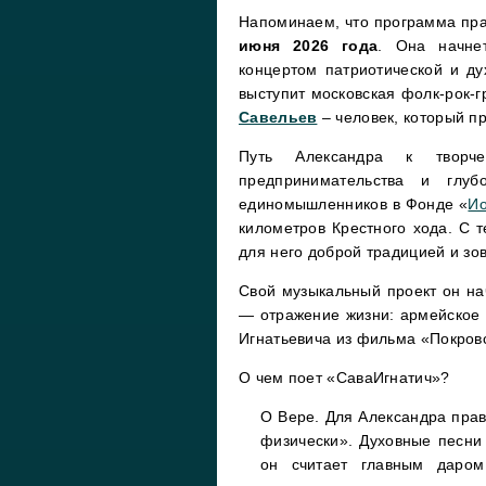
Напоминаем, что программа пра
июня 2026 года
. Она начне
концертом патриотической и ду
выступит московская фолк-рок-
Савельев
– человек, который п
Путь Александра к творч
предпринимательства и глу
единомышленников в Фонде «
Ио
километров Крестного хода. С 
для него доброй традицией и зо
Свой музыкальный проект он на
— отражение жизни: армейское
Игнатьевича из фильма «Покровс
О чем поет «СаваИгнатич»?
О Вере. Для Александра пра
физически».
Духовные песни 
он считает главным даром