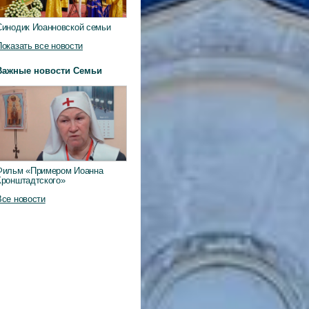
Синодик Иоанновской семьи
Показать все новости
Важные новости Семьи
Фильм «Примером Иоанна
Кронштадтского»
Все новости