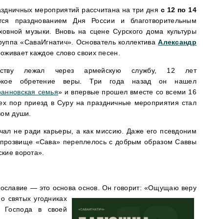
здничных мероприятий рассчитана на три дня
с 12 по 14
тся празднованием Дня России и благотворительным
ховной музыки. Вновь на сцене Сурского дома культуры
группа «СаваИгнатич». Основатель коллектива
Александр
роживает каждое слово своих песен.
еству лежал через армейскую службу, 12 лет
бокое обретение веры. Три года назад он нашел
анновская семья
» и впервые прошел вместе со всеми 16
тех пор приезд в Суру на праздничные мероприятия стал
вом души.
чал не ради карьеры, а как миссию. Даже его псевдоним
 прозвище «Сава» переплелось с добрым образом Саввы
кие ворота».
вославие — это основа основ. Он говорит: «Ощущаю веру
о святых угодниках
 Господа в своей