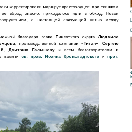
реки корректировали маршрут крестоходцев: при слишком
 ее вброд опасно, приходилось идти в обход. Новая
сооружением, а настоящей связующей нитью между
.
зможной благодаря главе Пинежского округа
Людмиле
омцова
, производственной компании
«Титан»
,
Сергею
ой
,
Дмитрию Галышеву
и всем благотворителям и
 к памяти
св. прав. Иоанна Кронштадтского
и
прот.