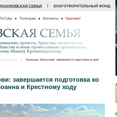
|
ИОАННОВСКАЯ СЕМЬЯ
БЛАГОТВОРИТЕЛЬНЫЙ ФОНД
RuTube
Телеграм
Контакты
Срочно!
СКАЯ СЕМЬЯ
имназии, приюты, братства, сестричества,
бщества и иные православные организации,
дному Иоанну Кронштадтскому
вости Семьи
Батюшка, благослови: завершается подготовка ко дню
ви: завершается подготовка ко
оанна и Крестному ходу