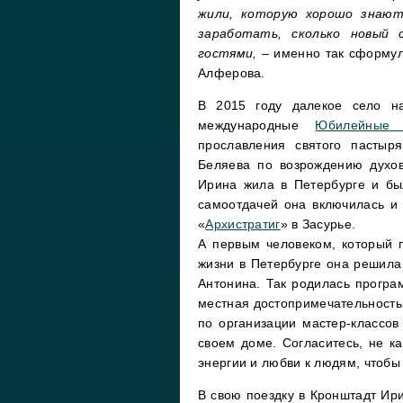
жили, которую хорошо знают
заработать, сколько новый 
гостями,
– именно так сформул
Алферова.
В 2015 году далекое село н
международные
Юбилейные 
прославления святого пастыр
Беляева по возрождению духо
Ирина жила в Петербурге и б
самоотдачей она включилась и 
«
Архистратиг
» в Засурье.
А первым человеком, который 
жизни в Петербурге она решила 
Антонина. Так родилась програ
местная достопримечательность,
по организации мастер-классов
своем доме. Согласитесь, не к
энергии и любви к людям, чтоб
В свою поездку в Кронштадт Ир