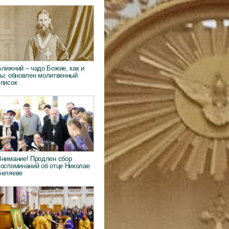
Ближний – чадо Божие, как и
ты: обновлен молитвенный
список
Внимание! Продлен сбор
воспоминаний об отце Николае
Беляеве