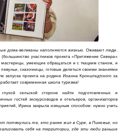
нные дома-великаны наполняются жизнью. Оживают люди.
 (большинство участников проекта «Притяжение Севера»
е мастерицы, умеющие обращаться и с ткацким станом, и
певуньи, сказочницы, готовые делиться своими знаниями
сле запуска проекта на родине Иоанна Кронштадтского за
 работает современная школа туризма!
глухой сельской стороне найти подготовленных и
ичных гостей экскурсоводов и отельеров, организаторов
приятий, Ирина закрыла изящным способом: нужно учить
кт потянулись те, кто ранее жил в Суре, в Пинежье, но
еализовать себя на территории, где эти люди раньше