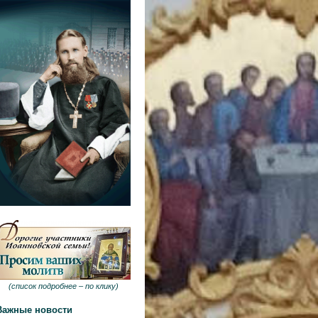
(
список подробнее –
по клику
)
Важные новости