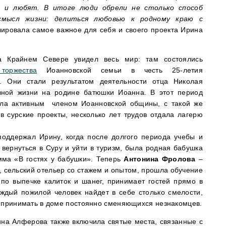
 и любят. В итоге люди обрели не столько способ
смысл жизни: делиться любовью к родному краю с
ировала самое важное для себя и своего проекта Ирина
а Крайнем Севере увидел весь мир: там состоялись
торжества
Иоанновской семьи в честь 25-летия
я. Они стали результатом деятельности отца Николая
вной жизни на родине батюшки Иоанна. В этот период
ыла активным членом Иоанновской общины, с такой же
в сурские проекты, несколько лет трудов отдала лагерю
поддержал Ирину, когда после долгого периода учебы и
вернуться в Суру и уйти в туризм, была родная бабушка
мма «В гостях у бабушки». Теперь
Антонина Фролова
–
 сельский отельер со стажем и опытом, прошла обучение
 по выпечке калиток и шанег, принимает гостей прямо в
аждый пожилой человек найдет в себе столько смелости,
ы принимать в доме постоянно сменяющихся незнакомцев.
ина Алферова также включила святые места, связанные с