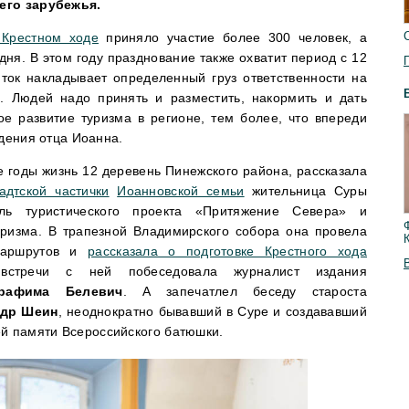
его зарубежья.
Крестном ходе
приняло участие более 300 человек, а
ня. В этом году празднование также охватит период с 12
ток накладывает определенный груз ответственности на
. Людей надо принять и разместить, накормить и дать
ое развитие туризма в регионе, тем более, что впереди
ждения отца Иоанна.
е годы жизнь 12 деревень Пинежского района, рассказала
адтской частички
Иоанновской семьи
жительница Суры
ь туристического проекта «Притяжение Севера» и
уризма. В трапезной Владимирского собора она провела
маршрутов и
рассказала о подготовке Крестного хода
встречи с ней побеседовала журналист издания
рафима Белевич
. А запечатлел беседу староста
ндр Шеин
, неоднократно бывавший в Суре и создававший
й памяти Всероссийского батюшки.