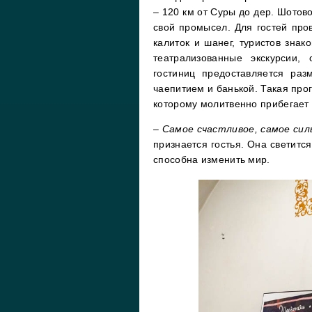
– 120 км от Суры до дер. Шотово
свой промысел. Для гостей пров
калиток и шанег, туристов зна
театрализованные экскурсии, 
гостиниц предоставляется ра
чаепитием и банькой. Такая прог
которому молитвенно прибегает 
–
Самое счастливое, самое сил
признается гостья. Она светитс
способна изменить мир.