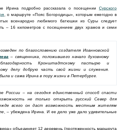
ече Ирина подробно рассказала о посещении
Сурского
ря
, о маршруте «Пояс Богородицы», которым ежегодно в
ятых всенародно любимого батюшки из Суры следует
сть – 16 километров с посещением двух храмов и семи
озведен по благословению создателя Иоанновской
яева
– священника, положившего начало духовному
благодарность Кронштадтскому пастырю и
ому делу добрую часть свой жизни и служения.
была и сама Ирина в пору жизни в Петербурге.
е России – на сегодня единственный способ спасти
озможность не только открыть русский Север для
режде всего он даст возможность местным жителям
ле
, – убеждена Ирина. И ее дело уже дало удивительные
вера» объединяет 12 деревень (протяженность маршрута