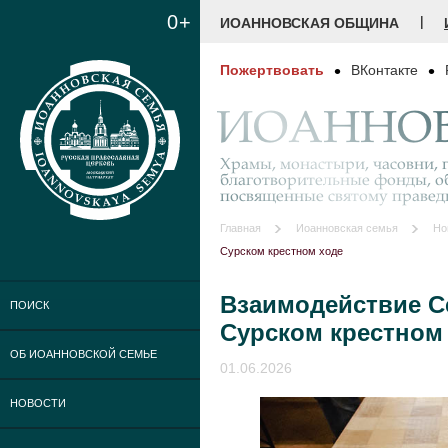
0+
|
ИОАННОВСКАЯ ОБЩИНА
Пожертвовать
ВКонтакте
ИОАННОВ
Храмы, монастыри, часовни, г
благотворительные фонды, о
посвященные святому праве
Главная
Иоанновская семья
Но
Сурском крестном ходе
Взаимодействие С
ПОИСК
Сурском крестном
ОБ ИОАННОВСКОЙ СЕМЬЕ
01.06.2026
НОВОСТИ