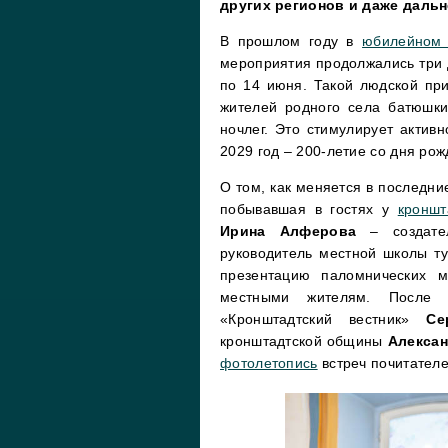
других регионов и даже дальн
В прошлом году в
юбилейном 
мероприятия продолжались три д
по 14 июня. Такой людской при
жителей родного села батюшки
ночлег. Это стимулирует активн
2029 год – 200-летие со дня ро
О том, как меняется в последни
побывавшая в гостях у
кроншт
Ирина Алферова
– создател
руководитель местной школы т
презентацию паломнических 
местными жителям. После 
«Кронштадтский вестник»
Се
кронштадтской общины
Алекса
фотолетопись
встреч почитателе