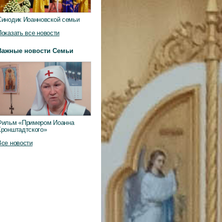
Синодик Иоанновской семьи
Показать все новости
Важные новости Семьи
Фильм «Примером Иоанна
Кронштадтского»
Все новости