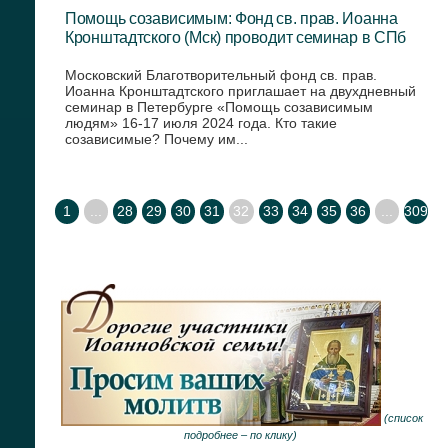
Помощь созависимым: Фонд св. прав. Иоанна
Кронштадтского (Мск) проводит семинар в СПб
Московский Благотворительный фонд св. прав.
Иоанна Кронштадтского приглашает на двухдневный
семинар в Петербурге «Помощь созависимым
людям» 16-17 июля 2024 года. Кто такие
созависимые? Почему им...
1
...
28
29
30
31
32
33
34
35
36
...
309
(
список
подробнее –
по клику
)