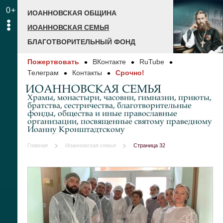
0+
ИОАННОВСКАЯ ОБЩИНА
ИОАННОВСКАЯ СЕМЬЯ
БЛАГОТВОРИТЕЛЬНЫЙ ФОНД
Пожертвовать
ВКонтакте
RuTube
Телеграм
Контакты
Срочно!
ИОАННОВСКАЯ СЕМЬЯ
Храмы, монастыри, часовни, гимназии, приюты,
братства, сестричества, благотворительные
фонды, общества и иные православные
организации, посвященные святому праведному
Иоанну Кронштадтскому
Главная
Иоанновская семья
Страница 32