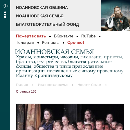
0+
ИОАННОВСКАЯ ОБЩИНА
ИОАННОВСКАЯ СЕМЬЯ
БЛАГОТВОРИТЕЛЬНЫЙ ФОНД
Пожертвовать
ВКонтакте
RuTube
Телеграм
Контакты
Срочно!
ИОАННОВСКАЯ СЕМЬЯ
Храмы, монастыри, часовни, гимназии, приюты,
братства, сестричества, благотворительные
фонды, общества и иные православные
организации, посвященные святому праведному
Иоанну Кронштадтскому
Главная
Иоанновская семья
Новости Семьи
Страница 185