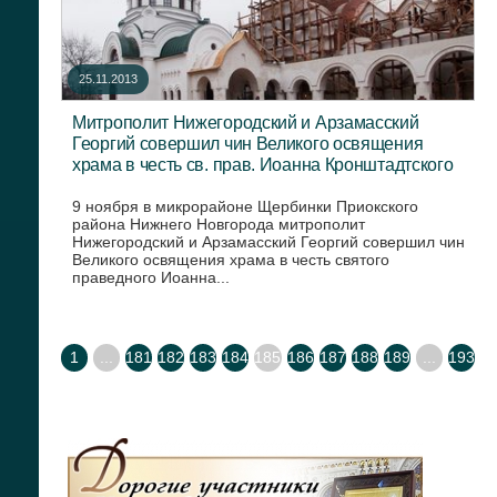
25.11.2013
Митрополит Нижегородский и Арзамасский
Георгий совершил чин Великого освящения
храма в честь св. прав. Иоанна Кронштадтского
9 ноября в микрорайоне Щербинки Приокского
района Нижнего Новгорода митрополит
Нижегородский и Арзамасский Георгий совершил чин
Великого освящения храма в честь святого
праведного Иоанна...
1
...
181
182
183
184
185
186
187
188
189
...
193