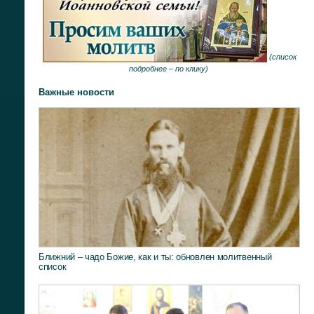
(
список
подробнее –
по клику
)
Важные новости
Ближний – чадо Божие, как и ты: обновлен молитвенный
список