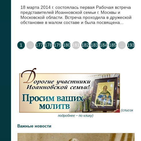
18 марта 2014 г. состоялась первая Рабочая встреча
представителей Иоанновской семьи г. Москвы и
Московской области. Встреча проходила в дружеской
обстановке в малом составе и была посвящена...
1
...
177
178
179
180
181
182
183
184
185
...
193
(
список
подробнее –
по клику
)
Важные новости