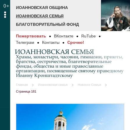
0+
ИОАННОВСКАЯ ОБЩИНА
ИОАННОВСКАЯ СЕМЬЯ
БЛАГОТВОРИТЕЛЬНЫЙ ФОНД
Пожертвовать
ВКонтакте
RuTube
Телеграм
Контакты
Срочно!
ИОАННОВСКАЯ СЕМЬЯ
Храмы, монастыри, часовни, гимназии, приюты,
братства, сестричества, благотворительные
фонды, общества и иные православные
организации, посвященные святому праведному
Иоанну Кронштадтскому
Главная
Иоанновская семья
Новости Семьи
Страница 181