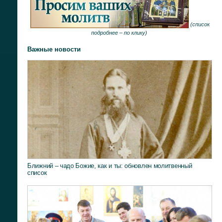
(
список
подробнее –
по клику
)
Важные новости
Ближний – чадо Божие, как и ты: обновлен молитвенный
список