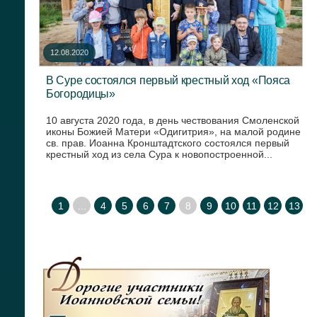
12.08.2020
В Суре состоялся первый крестный ход «Пояса
Богородицы»
10 августа 2020 года, в день чествования Смоленской
иконы Божией Матери «Одигитрия», на малой родине
св. прав. Иоанна Кронштадтского состоялся первый
крестный ход из села Сура к новопостроенной...
1
...
4
5
6
7
8
9
10
11
12
13