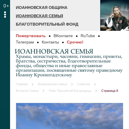
0+
ИОАННОВСКАЯ ОБЩИНА
ИОАННОВСКАЯ СЕМЬЯ
БЛАГОТВОРИТЕЛЬНЫЙ ФОНД
Пожертвовать
ВКонтакте
RuTube
Телеграм
Контакты
Срочно!
ИОАННОВСКАЯ СЕМЬЯ
Храмы, монастыри, часовни, гимназии, приюты,
братства, сестричества, благотворительные
фонды, общества и иные православные
организации, посвященные святому праведному
Иоанну Кронштадтскому
Главная
Иоанновская семья
События
Встречи Семьи
Пояс Пресвятой Богородицы
Страница 8