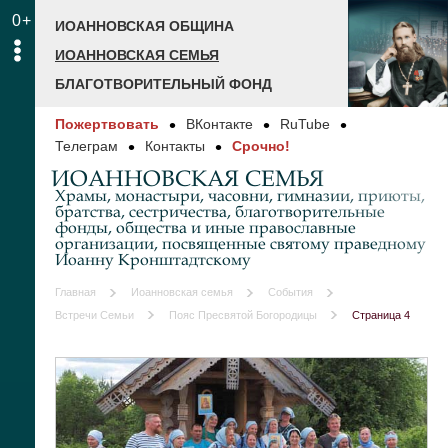
0+
ИОАННОВСКАЯ ОБЩИНА
ИОАННОВСКАЯ СЕМЬЯ
БЛАГОТВОРИТЕЛЬНЫЙ ФОНД
Пожертвовать
ВКонтакте
RuTube
Телеграм
Контакты
Срочно!
ИОАННОВСКАЯ СЕМЬЯ
Храмы, монастыри, часовни, гимназии, приюты,
братства, сестричества, благотворительные
фонды, общества и иные православные
организации, посвященные святому праведному
Иоанну Кронштадтскому
Главная
Иоанновская семья
События
Встречи Семьи
Пояс Пресвятой Богородицы
Страница 4