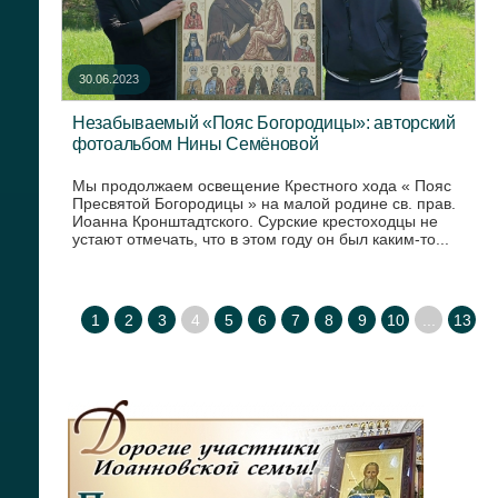
30.06.2023
Незабываемый «Пояс Богородицы»: авторский
фотоальбом Нины Семёновой
Мы продолжаем освещение Крестного хода « Пояс
Пресвятой Богородицы » на малой родине св. прав.
Иоанна Кронштадтского. Сурские крестоходцы не
устают отмечать, что в этом году он был каким-то...
1
2
3
4
5
6
7
8
9
10
...
13