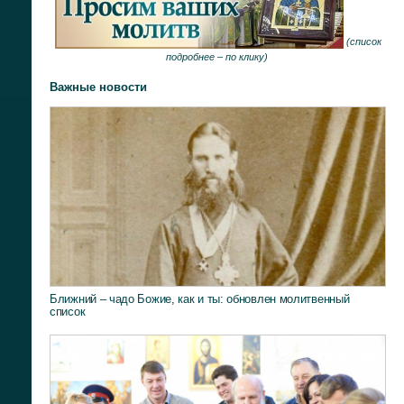
(
список
подробнее –
по клику
)
Важные новости
Ближний – чадо Божие, как и ты: обновлен молитвенный
список