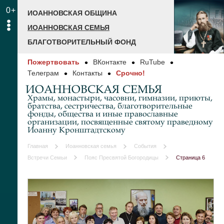
0+
ИОАННОВСКАЯ ОБЩИНА
ИОАННОВСКАЯ СЕМЬЯ
БЛАГОТВОРИТЕЛЬНЫЙ ФОНД
Пожертвовать
ВКонтакте
RuTube
Телеграм
Контакты
Срочно!
ИОАННОВСКАЯ СЕМЬЯ
Храмы, монастыри, часовни, гимназии, приюты,
братства, сестричества, благотворительные
фонды, общества и иные православные
организации, посвященные святому праведному
Иоанну Кронштадтскому
Главная
Иоанновская семья
События
Встречи Семьи
Пояс Пресвятой Богородицы
Страница 6