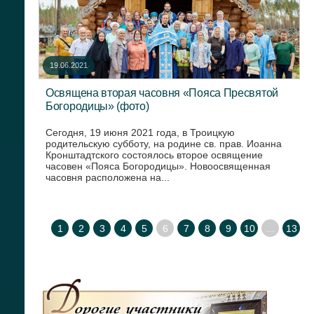
19.06.2021
Освящена вторая часовня «Пояса Пресвятой
Богородицы» (фото)
Сегодня, 19 июня 2021 года, в Троицкую
родительскую субботу, на родине св. прав. Иоанна
Кронштадтского состоялось второе освящение
часовен «Пояса Богородицы». Новоосвященная
часовня расположена на...
1
2
3
4
5
6
7
8
9
10
...
13