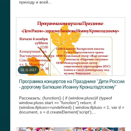
приходу и всей...
02.11.2017
Программа концертов на Празднике "Дети России
- дорогому Батюшке Иоанну Кронштадтскому"
Рассказать: (function() { if (window.pluso)if (typeof
window.pluso.start == "function") return; if
(window.ifpluso==undefined) { window.ifpluso = 1; var d =
document, s = d.createElement('script'),...