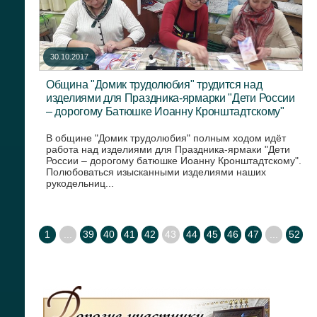
30.10.2017
Община "Домик трудолюбия" трудится над
изделиями для Праздника-ярмарки "Дети России
– дорогому Батюшке Иоанну Кронштадтскому"
В общине "Домик трудолюбия" полным ходом идёт
работа над изделиями для Праздника-ярмаки "Дети
России – дорогому батюшке Иоанну Кронштадтскому".
Полюбоваться изысканными изделиями наших
рукодельниц...
1
...
39
40
41
42
43
44
45
46
47
...
52