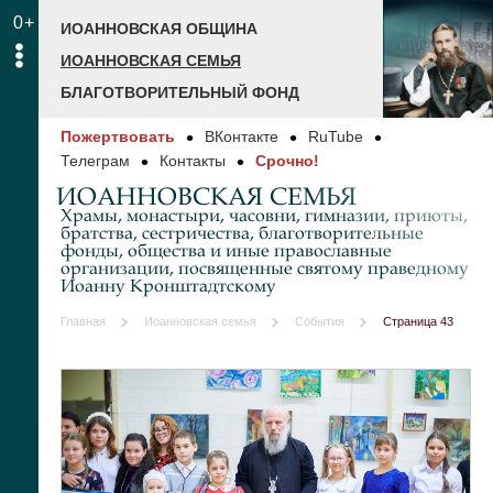
0+
ИОАННОВСКАЯ ОБЩИНА
ИОАННОВСКАЯ СЕМЬЯ
БЛАГОТВОРИТЕЛЬНЫЙ ФОНД
Пожертвовать
ВКонтакте
RuTube
Телеграм
Контакты
Срочно!
ИОАННОВСКАЯ СЕМЬЯ
Храмы, монастыри, часовни, гимназии, приюты,
братства, сестричества, благотворительные
фонды, общества и иные православные
организации, посвященные святому праведному
Иоанну Кронштадтскому
Главная
Иоанновская семья
События
Страница 43