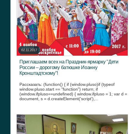
02.11.2017
Приглашаем всех на Праздник-ярмарку "Дети
России – дорогому батюшке Иоанну
Кронштадтскому"!
Рассказать: (function() { if (window.pluso)if (typeof
window.pluso.start == "function") return; if
(window.ifpluso==undefined) { window.ifpluso = 1; var d =
document, s = d.createElement('script'),...