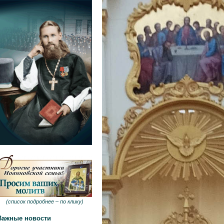
(
список подробнее –
по клику
)
Важные новости