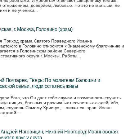
я их ребятами. И «ребята» отвечают священнику тем же:
 отношением, доверием, любовью. Но это не малыши, не
ки и не ученики...
ская, г. Москва, Головино (храм)
я Приход храма Святого Праведного Иоанна
адтского в Головино относится к Знаменскому благочинию и
агается в Головинском районе Северного
стративного округа г. Москвы. Работы...
ий Почтарев, Тверь: По молитвам Батюшки и
овской семьи, люди остались живы
дари Бога, что Он дает тебе случаи и возможность служить
лице нищих, больных и различных несчастных людей, ибо,
им, служишь Самому Христу», – пишет св. прав. Иоанн
дтский....
 Андрей Наговицин, Нижний Новгород: Иоанновская
учится друг у друга