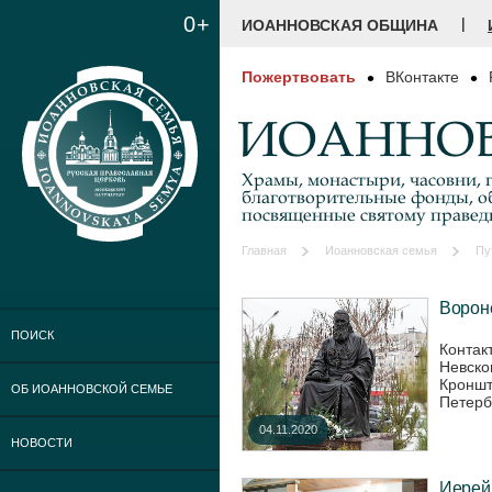
0+
|
ИОАННОВСКАЯ ОБЩИНА
Пожертвовать
ВКонтакте
ИОАННОВ
Храмы, монастыри, часовни, г
благотворительные фонды, о
посвященные святому праве
Главная
Иоанновская семья
Пу
Вороне
ПОИСК
Контак
Невског
Кроншт
ОБ ИОАННОВСКОЙ СЕМЬЕ
Петербу
04.11.2020
НОВОСТИ
Иерей 