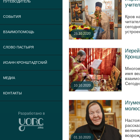
ПУТЕВОДИТЕЛЬ
учител
Кров н
СОБЫТИЯ
читате
сегодн
устроен
ВЗАИМОПОМОЩЬ
28.10.2020
СЛОВО ПАСТЫРЯ
Иерей 
Кроншт
ИОАНН КРОНШТАДТСКИЙ
Многое
имя ве
взаимо
МЕДИА
Сегодня
10.10.2020
КОНТАКТЫ
Игуме
молюс
Разработано в
Настоя
расска
велико
возрож
01.10.2020