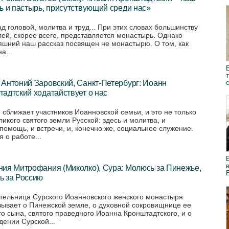
ь и пастырь, присутствующий среди нас»
ад головой, молитва и труд... При этих словах большинству
лей, скорее всего, представляется монастырь. Однако
яшний наш рассказ посвящен не монастырю. О том, как
а...
Антоний Заровский, Санкт-Петербург: Иоанн
адтский ходатайствует о нас
 сближает участников Иоанновской семьи, и это не только
ликого святого земли Русской: здесь и молитва, и
помощь, и встречи, и, конечно же, социальное служение.
 о работе...
ния Митрофания (Миколко), Сура: Молюсь за Пинежье,
ь за Россию
тельница Сурского Иоанновского женского монастыря
зывает о Пинежской земле, о духовной сокровищнице ее
го сына, святого праведного Иоанна Кронштадтского, и о
дении Сурской...