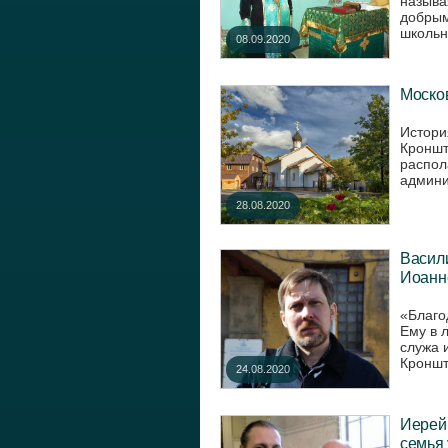
называ
добрым
школьни
08.09.2020
Москов
Истори
Кроншт
распол
админи
28.08.2020
Васил
Иоанн
«Благо
Ему в 
служа 
Кроншта
24.08.2020
Иерей
семья 