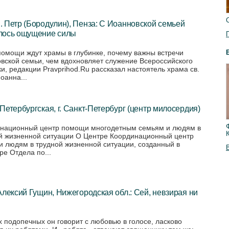
 Петр (Бородулин), Пенза: С Иоанновской семьей
лось ощущение силы
помощи ждут храмы в глубинке, почему важны встречи
вской семьи, чем вдохновляет служение Всероссийского
и, редакции Pravprihod.Ru рассказал настоятель храма св.
оанна...
Петербургская, г. Санкт-Петербург (центр милосердия)
национный центр помощи многодетным семьям и людям в
й жизненной ситуации О Центре Координационный центр
 людям в трудной жизненной ситуации, созданный в
ре Отдела по...
Алексий Гущин, Нижегородская обл.: Сей, невзирая ни
х подопечных он говорит с любовью в голосе, ласково