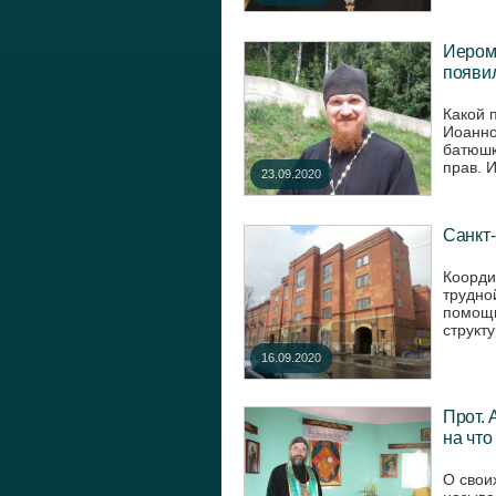
Иером.
появи
Какой 
Иоанно
батюшк
прав. И
23.09.2020
Санкт-
Коорди
трудно
помощи
структу
16.09.2020
Прот. 
на что
О свои