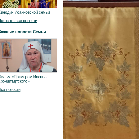
Синодик Иоанновской семьи
Показать все новости
Важные новости Семьи
Фильм «Примером Иоанна
Кронштадтского»
Все новости