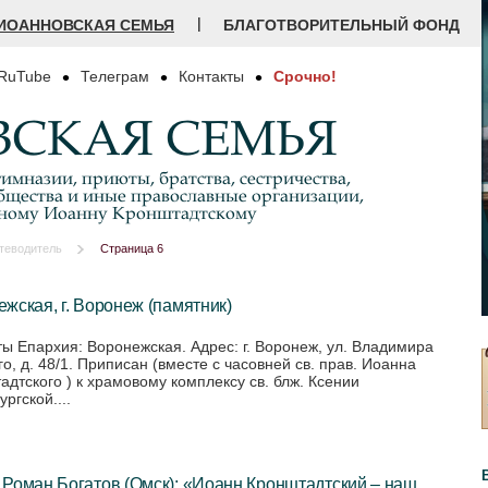
|
ИОАННОВСКАЯ СЕМЬЯ
БЛАГОТВОРИТЕЛЬНЫЙ ФОНД
RuTube
Телеграм
Контакты
Срочно!
СКАЯ СЕМЬЯ
имназии, приюты, братства, сестричества,
бщества и иные православные организации,
дному Иоанну Кронштадтскому
теводитель
Страница 6
жская, г. Воронеж (памятник)
ты Епархия: Воронежская. Адрес: г. Воронеж, ул. Владимира
о, д. 48/1. Приписан (вместе с часовней св. прав. Иоанна
адтского ) к храмовому комплексу св. блж. Ксении
ргской....
Роман Богатов (Омск): «Иоанн Кронштадтский – наш