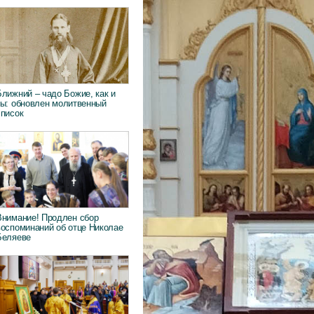
Ближний – чадо Божие, как и
ты: обновлен молитвенный
список
Внимание! Продлен сбор
воспоминаний об отце Николае
Беляеве