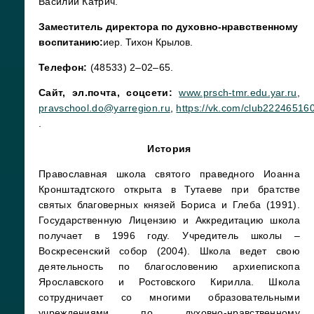
Василий Катрич.
Заместитель директора по духовно-нравственному
воспитанию:
иер. Тихон Крылов.
Телефон:
(48533) 2–02–65.
Сайт, эл.почта, соцсети:
www.prsch-tmr.edu.yar.ru
,
pravschool.do@yarregion.ru
,
https://vk.com/club22246516
.
История
Православная школа святого праведного Иоанна
Кронштадтского открыта в Тутаеве при братстве
святых благоверных князей Бориса и Глеба (1991).
Государственную Лицензию и Аккредитацию школа
получает в 1996 году. Учредитель школы –
Воскресенский собор (2004). Школа ведет свою
деятельность по благословению архиепископа
Ярославского и Ростовского Кирилла. Школа
сотрудничает со многими образовательными
учреждениями по духовно-нравственному