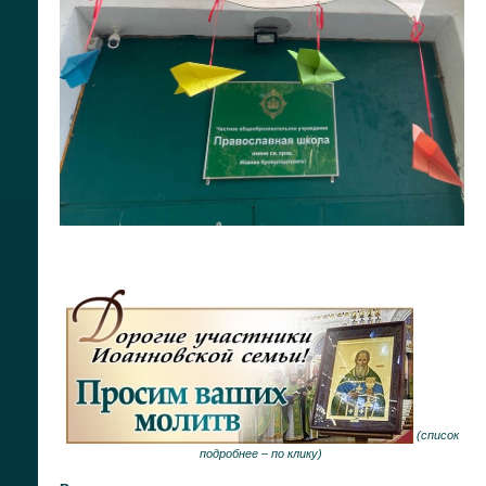
(
список
подробнее –
по клику
)