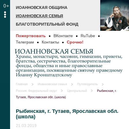
0+
ИОАННОВСКАЯ ОБЩИНА
ИОАННОВСКАЯ СЕМЬЯ
БЛАГОТВОРИТЕЛЬНЫЙ ФОНД
Пожертвовать
ВКонтакте
RuTube
Телеграм
Контакты
Срочно!
ИОАННОВСКАЯ СЕМЬЯ
Храмы, монастыри, часовни, гимназии, приюты,
братства, сестричества, благотворительные
фонды, общества и иные православные
организации, посвященные святому праведному
Иоанну Кронштадтскому
Главная
Иоанновская семья
Путеводитель
Россия. Федеральный округ
Центральный
Рыбинская, г.
Тутаев, Ярославская обл. (школа)
Рыбинская, г. Тутаев, Ярославская обл.
(школа)
21.03.2019