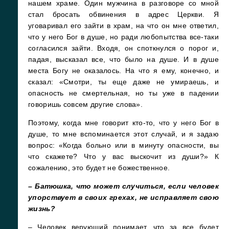
нашем храме. Один мужчина в разговоре со мной
стал бросать обвинения в адрес Церкви. Я
уговаривал его зайти в храм, на что он мне ответил,
что у него Бог в душе, но ради любопытства все-таки
согласился зайти. Входя, он споткнулся о порог и,
падая, высказал все, что было на душе. И в душе
места Богу не оказалось. На что я ему, конечно, и
сказал: «Смотри, ты еще даже не умираешь, и
опасность не смертельная, но ты уже в падении
говоришь совсем другие слова».
Поэтому, когда мне говорит кто-то, что у него Бог в
душе, то мне вспоминается этот случай, и я задаю
вопрос: «Когда больно или в минуту опасности, вы
что скажете? Что у вас выскочит из души?» К
сожалению, это будет не божественное.
– Батюшка, что может случиться, если человек
упорствует в своих грехах, не исправляет свою
жизнь?
– Человек верующий понимает, что за все будет