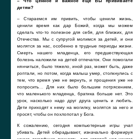
– Что ценное и важное еще Вы прививаете
детям?
– Стараемся им привить, чтобы ценили жизнь,
ценили время как дар Божий, когда мы можем
сделать что-то полезное для себя, для близких, для
Отечества. Мы с супругой молимся за детей, и они
молятся за нас, особенно в трудные периоды жизни.
Смерть нашего младенца, его предшествующая
болезнь наложили на детей отпечаток. Они помогали
нянчиться, было тяжело, иной раз, может быть, даже
роптали, но потом, когда малыш умер, столкнулись с
тем, что время уже не вернуть, и прощения уже не
попросить… Для них было большим потрясением,
что маленького младенца, братика больше нет. Это
урок, насколько надо друг друга ценить и любить.
Дети приходят к нему на могилку, молятся за него и
просят, чтобы он похлопотал у Бога.
К сожалению, сегодня компьютерные игры учат
убивать. Детей обкрадывают, изначально формируя
некую аморфную личность, для которой нет ничего