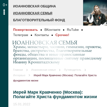
0+
ИОАННОВСКАЯ ОБЩИНА
ИОАННОВСКАЯ СЕМЬЯ
БЛАГОТВОРИТЕЛЬНЫЙ ФОНД
Пожертвовать
ВКонтакте
RuTube
Телеграм
Контакты
Срочно!
ИОАННОВСКАЯ СЕМЬЯ
Храмы, монастыри, часовни, гимназии, приюты,
братства, сестричества, благотворительные
фонды, общества и иные православные
организации, посвященные святому праведному
Иоанну Кронштадтскому
Главная
Иоанновская семья
Путеводитель
Интервью
Иерей Марк Кравченко (Москва): Полагайте Христа
фундаментом жизни
Иерей Марк Кравченко (Москва):
Полагайте Христа фундаментом жизни
15.01.2022