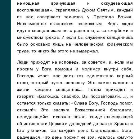
немощная врачующая и оскудевающая
восполняющая». Укрепляясь Духом Святым, каждый
из нас совершает таинства у Престола Божия.
Невозможное становится возможным. Ведь люди
идут к священникам не с радостью, а со скорбями и
множеством грехов. И если бы служение священника
было основано лишь на человеческом, физическом
труде, то никто бы этого не выдержал.
Люди приходят на исповедь, за советом, и, если мы
просим у Бога помощи и молимся внутри себя,
Господь через нас дает тот единственно верный
ответ, который нужен человеку. Это самое важное в
жизни каждого священника. Потом приходят и
говорят: «Батюшка, спасибо, Вы посоветовали…», и
остается только сказать: «Слава Богу, Господь помог,
открыл!» Это заслуга Божественной благодати,
передающейся испокон веков, свидетельствующей
об истинности Церкви и дошедшей до нас от Христа и
Его учеников. За каждый день благодаришь Бога,
радуешься, что день прожит не зря, удалось кому-то