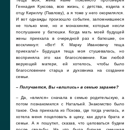
Геннадия Куксова, всю жизнь, с детства, ездила к
отцу Кириллу (Павлову), а я тоже у него окормлялся.
И вот однажды произошло событие, запомнившееся
не только мне, но и монахиням, которые несли
послушание у батюшки. Когда мать моей будущей
жены приехала в очередной раз к батюшке, он
воскликнул: «Вот! К Марку Ивановичу теща
приехала!» Будущая теща моя стушевалась, но
восприняла это как благословение. Как любой
верующей матери, ей хотелось, чтобы было
благословение старца и духовника на создание
семьи.
– Получается, Вы «влились» в семью заранее?
– Да, «влился» сначала в семью родительскую, а
потом познакомился с Натальей. Знакомство было
такое. Она приехала из Пскова, где тогда училась, и
хотела меня поцеловать в щеку, как друга брата и
семьи. А я пошутил, сказав, что целоваться будем
после свадьбы. На что была бурная, смешная