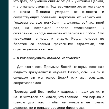
что грех, по учению святых отцов и учителей Церкви,
– это начало смерти. Подтверждение этому мы видим
в жизни. Пьяница умирает от пьянства и
сопутствующих болезней, наркоман от наркотиков...
Гордецы раньше погибали на дуэлях, сейчас, иной
раз, на встречной полосе сталкиваются, к
сожалению, иногда невиновных забирая с собой. Это
происходит сплошь и рядом. Когда человек не
борется со своими греховными страстями, эти
страсти уничтожают его.
– А как вразумить такого человека?
– Для этого есть Промысл Божий, который всех нас
когда-то вразумляет и научает. Важно, слышим ли и
слушаем ли мы голос Божий или же, услышав,
сопротивляемся.
Поэтому, дай Бог, чтобы и кадеты, и наши детки, и
наши читатели понимали, что главное – это борьба с
грехом для того, чтобы не умереть не только
духовно, но и раньше времени физически.