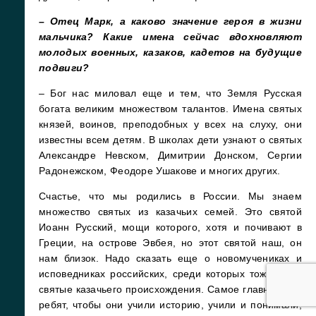
– Отец Марк, а каково значение героя в жизни
мальчика? Какие имена сейчас вдохновляют
молодых военных, казаков, кадетов на будущие
подвиги?
– Бог нас миловал еще и тем, что Земля Русская
богата великим множеством талантов. Имена святых
князей, воинов, преподобных у всех на слуху, они
известны всем детям. В школах дети узнают о святых
Александре Невском, Димитрии Донском, Сергии
Радонежском, Феодоре Ушакове и многих других.
Счастье, что мы родились в России. Мы знаем
множество святых из казачьих семей. Это святой
Иоанн Русский, мощи которого, хотя и почивают в
Греции, на острове Эвбея, но этот святой наш, он
нам близок. Надо сказать еще о новомучениках и
исповедниках российских, среди которых тоже были
святые казачьего происхождения. Самое главное для
ребят, чтобы они учили историю, учили и понимали,