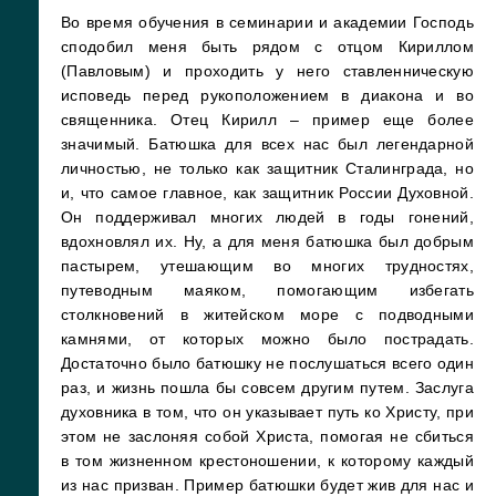
Во время обучения в семинарии и академии Господь
сподобил меня быть рядом с отцом Кириллом
(Павловым) и проходить у него ставленническую
исповедь перед рукоположением в диакона и во
священника. Отец Кирилл – пример еще более
значимый. Батюшка для всех нас был легендарной
личностью, не только как защитник Сталинграда, но
и, что самое главное, как защитник России Духовной.
Он поддерживал многих людей в годы гонений,
вдохновлял их. Ну, а для меня батюшка был добрым
пастырем, утешающим во многих трудностях,
путеводным маяком, помогающим избегать
столкновений в житейском море с подводными
камнями, от которых можно было пострадать.
Достаточно было батюшку не послушаться всего один
раз, и жизнь пошла бы совсем другим путем. Заслуга
духовника в том, что он указывает путь ко Христу, при
этом не заслоняя собой Христа, помогая не сбиться
в том жизненном крестоношении, к которому каждый
из нас призван. Пример батюшки будет жив для нас и