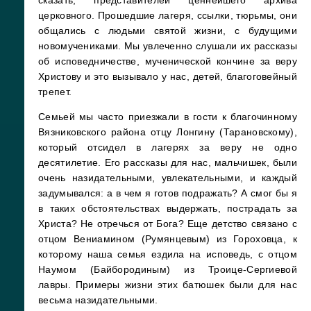
церковного. Прошедшие лагеря, ссылки, тюрьмы, они
общались с людьми святой жизни, с будущими
новомучениками. Мы увлеченно слушали их рассказы
об исповедничестве, мученической кончине за веру
Христову и это вызывало у нас, детей, благоговейный
трепет.
Семьей мы часто приезжали в гости к благочинному
Вязниковского района отцу Лонгину (Тарановскому),
который отсидел в лагерях за веру не одно
десятилетие. Его рассказы для нас, мальчишек, были
очень назидательными, увлекательными, и каждый
задумывался: а в чем я готов подражать? А смог бы я
в таких обстоятельствах выдержать, пострадать за
Христа? Не отречься от Бога? Еще детство связано с
отцом Вениамином (Румянцевым) из Гороховца, к
которому наша семья ездила на исповедь, с отцом
Наумом (Байбородиным) из Троице-Сергиевой
лавры. Примеры жизни этих батюшек были для нас
весьма назидательными.