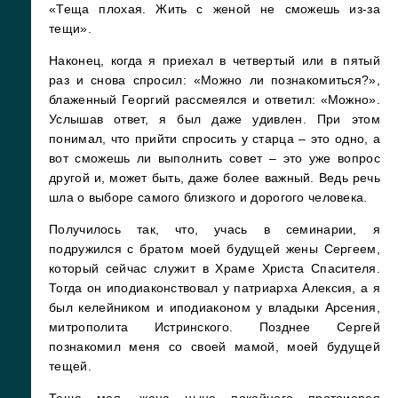
«Теща плохая. Жить с женой не сможешь из-за
тещи».
Наконец, когда я приехал в четвертый или в пятый
раз и снова спросил: «Можно ли познакомиться?»,
блаженный Георгий рассмеялся и ответил: «Можно».
Услышав ответ, я был даже удивлен. При этом
понимал, что прийти спросить у старца – это одно, а
вот сможешь ли выполнить совет – это уже вопрос
другой и, может быть, даже более важный. Ведь речь
шла о выборе самого близкого и дорогого человека.
Получилось так, что, учась в семинарии, я
подружился с братом моей будущей жены Сергеем,
который сейчас служит в Храме Христа Спасителя.
Тогда он иподиаконствовал у патриарха Алексия, а я
был келейником и иподиаконом у владыки Арсения,
митрополита Истринского. Позднее Сергей
познакомил меня со своей мамой, моей будущей
тещей.
Теща моя, жена ныне покойного протоиерея