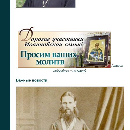
(
список
подробнее –
по клику
)
Важные новости