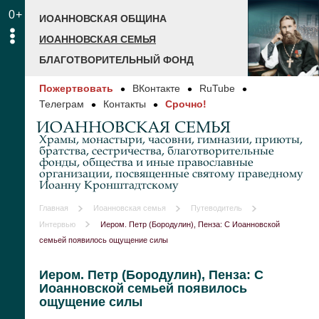
0+
ИОАННОВСКАЯ ОБЩИНА
ИОАННОВСКАЯ СЕМЬЯ
БЛАГОТВОРИТЕЛЬНЫЙ ФОНД
Пожертвовать
ВКонтакте
RuTube
Телеграм
Контакты
Срочно!
ИОАННОВСКАЯ СЕМЬЯ
Храмы, монастыри, часовни, гимназии, приюты,
братства, сестричества, благотворительные
фонды, общества и иные православные
организации, посвященные святому праведному
Иоанну Кронштадтскому
Главная
Иоанновская семья
Путеводитель
Интервью
Иером. Петр (Бородулин), Пенза: С Иоанновской
семьей появилось ощущение силы
Иером. Петр (Бородулин), Пенза: С
Иоанновской семьей появилось
ощущение силы