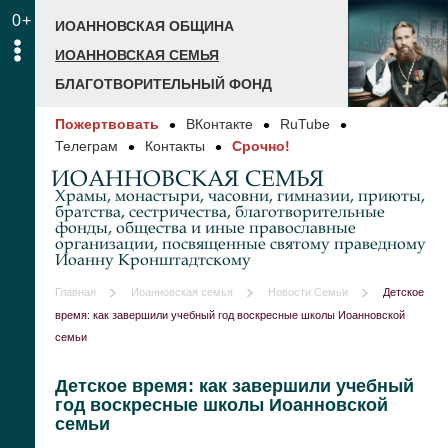
0+
ИОАННОВСКАЯ ОБЩИНА
ИОАННОВСКАЯ СЕМЬЯ
БЛАГОТВОРИТЕЛЬНЫЙ ФОНД
Пожертвовать
ВКонтакте
RuTube
Телеграм
Контакты
Срочно!
ИОАННОВСКАЯ СЕМЬЯ
Храмы, монастыри, часовни, гимназии, приюты,
братства, сестричества, благотворительные
фонды, общества и иные православные
организации, посвященные святому праведному
Иоанну Кронштадтскому
Главная
Иоанновская семья
Новости Семьи
Детское
время: как завершили учебный год воскресные школы Иоанновской
семьи
Детское время: как завершили учебный
год воскресные школы Иоанновской
семьи