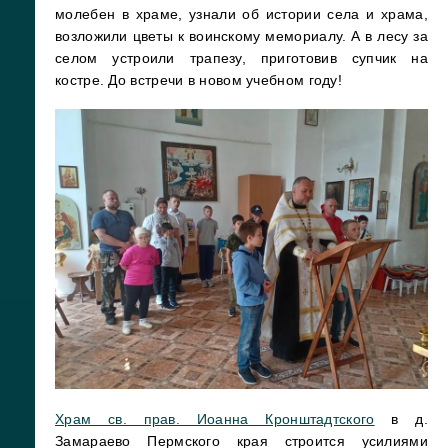
молебен в храме, узнали об истории села и храма,
возложили цветы к воинскому мемориалу. А в лесу за
селом устроили трапезу, приготовив супчик на
костре. До встречи в новом учебном году!
Храм св. прав. Иоанна Кронштадтского
в д.
Замараево Пермского края строится усилиями