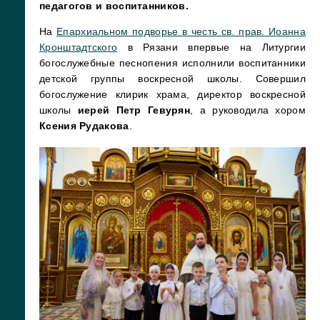
педагогов и воспитанников.
На
Епархиальном подворье в честь св. прав. Иоанна
Кронштадтского
в Рязани впервые на Литургии
богослужебные песнопения исполнили воспитанники
детской группы воскресной школы. Совершил
богослужение клирик храма, директор воскресной
школы
иерей Петр Гевурян
, а руководила хором
Ксения Рудакова
.