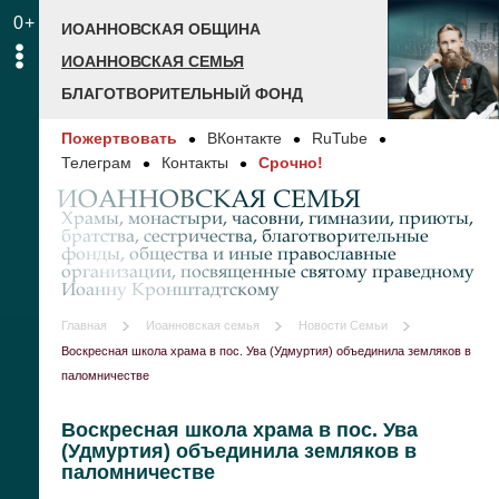
0+
ИОАННОВСКАЯ ОБЩИНА
ИОАННОВСКАЯ СЕМЬЯ
БЛАГОТВОРИТЕЛЬНЫЙ ФОНД
Пожертвовать
ВКонтакте
RuTube
Телеграм
Контакты
Срочно!
ИОАННОВСКАЯ СЕМЬЯ
Храмы, монастыри, часовни, гимназии, приюты,
братства, сестричества, благотворительные
фонды, общества и иные православные
организации, посвященные святому праведному
Иоанну Кронштадтскому
Главная
Иоанновская семья
Новости Семьи
Воскресная школа храма в пос. Ува (Удмуртия) объединила земляков в
паломничестве
Воскресная школа храма в пос. Ува
(Удмуртия) объединила земляков в
паломничестве