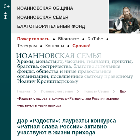
0+
ИОАННОВСКАЯ ОБЩИНА
ИОАННОВСКАЯ СЕМЬЯ
БЛАГОТВОРИТЕЛЬНЫЙ ФОНД
Пожертвовать
ВКонтакте
RuTube
Телеграм
Контакты
Срочно!
ИОАННОВСКАЯ СЕМЬЯ
Храмы, монастыри, часовни, гимназии, приюты,
братства, сестричества, благотворительные
фонды, общества и иные православные
организации, посвященные святому праведному
Иоанну Кронштадтскому
Главная
Иоанновская семья
Новости Семьи
Дар
«Радости»: лауреаты конкурса «Ратная слава России» активно
участвуют в жизни прихода
Дар «Радости»: лауреаты конкурса
«Ратная слава России» активно
участвуют в жизни прихода