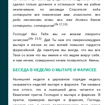
сделал только должное и остаешься тем же рабом
неключимым, по заповеди Спасителя:
егда
сотворите вся повеленная вам, глаголите, яко
раби неключими есмы: яко, еже должни бехом
(Лк 17,10)
сотворити, сотворихом
.
Господи! без Тебя
мы не можем творити
(Ин 15,5)
ничесоже
. Дай Ты нам это смиренномудрие
мытаря и изгони из нас всякий помысел гордости
фарисейской. Да памятуем мы всегда, что мы все
Твои со всем что мы имеем и что видим вокруг себя,
и нам нечем, совершенно нечем похвалиться. Аминь.
БЕСЕДА В НЕДЕЛЮ О МЫТАРЕ И ФАРИСЕЕ
Нынешняя неделя в церковном порядке недель
называется неделей мытаря и фарисея. Так названа
она оттого, что в нынешний день читается из
Евангелия притча Господня о мытаре и фарисее. В
притче, примером мытаря и фарисея, Господь