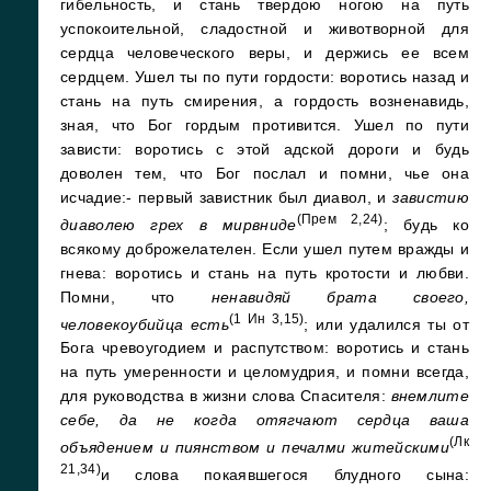
гибельность, и стань твердою ногою на путь
успокоительной, сладостной и животворной для
сердца человеческого веры, и держись ее всем
сердцем. Ушел ты по пути гордости: воротись назад и
стань на путь смирения, а гордость возненавидь,
зная, что Бог гордым противится. Ушел по пути
зависти: воротись с этой адской дороги и будь
доволен тем, что Бог послал и помни, чье она
исчадие:- первый завистник был диавол, и
завистию
(Прем 2,24)
диаволею грех в мирвниде
; будь ко
всякому доброжелателен. Если ушел путем вражды и
гнева: воротись и стань на путь кротости и любви.
Помни, что
ненавидяй брата своего,
(1 Ин 3,15)
человекоубийца есть
; или удалился ты от
Бога чревоугодием и распутством: воротись и стань
на путь умеренности и целомудрия, и помни всегда,
для руководства в жизни слова Спасителя:
внемлите
себе, да не когда отягчают сердца ваша
(Лк
объядением и пиянством и печалми житейскими
21,34)
и слова покаявшегося блудного сына: