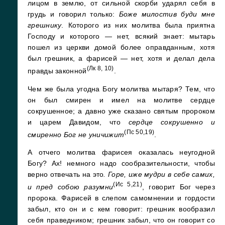
лицом в землю, от сильной скорби ударял себя в
грудь и говорил только:
Боже милостив буди мне
грешнику
. Которого из них молитва была приятна
Господу и которого — нет, всякий знает: мытарь
пошел из церкви домой более оправданным, хотя
был грешник, а фарисей — нет, хотя и делал дела
(Лк 8, 10)
правды законной
.
Чем же была угодна Богу молитва мытаря? Тем, что
он был смирен и имел на молитве сердце
сокрушенное; а давно уже сказано святым пророком
и царем Давидом, что
сердце сокрушенно и
(Пс 50,19)
смиренно Бог не уничижит
.
А отчего молитва фарисея оказалась неугодной
Богу? Ах! немного надо сообразительности, чтобы
верно отвечать на это
. Горе, иже мудри в себе самих,
(Ис 5,21)
и пред собою разумни
, говорит Бог через
пророка. Фарисей в слепом самомнении и гордости
забыл, кто он и с кем говорит: грешник вообразил
себя праведником; грешник забыл, что он говорит со