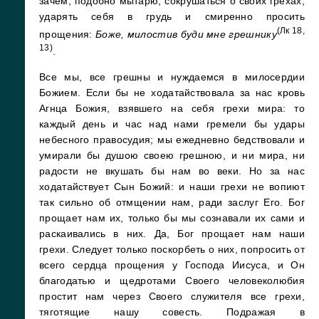
зачем, подобно мытарю, сокрушаться о своих грехах,
ударять себя в грудь и смиренно просить
(Лк 18,
прощения:
Боже, милостив буди мне грешнику
13)
.
Все мы, все грешны и нуждаемся в милосердии
Божием. Если бы не ходатайствовала за нас кровь
Агнца Божия, взявшего на себя грехи мира: то
каждый день и час над нами гремели бы удары
небесного правосудия; мы ежедневно бедствовали и
умирали бы душою своею грешною, и ни мира, ни
радости не вкушать бы нам во веки. Но за нас
ходатайствует Сын Божий: и наши грехи не вопиют
так сильно об отмщении нам, ради заслуг Его. Бог
прощает нам их, только бы мы сознавали их сами и
раскаивались в них. Да, Бог прощает нам наши
грехи. Следует только поскорбеть о них, попросить от
всего сердца прощения у Господа Иисуса, и Он
благодатью и щедротами Своего человеколюбия
простит нам через Своего служителя все грехи,
тяготящие нашу совесть. Подражая в