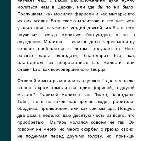
научает нас, с каким расположением духа нужно
молиться нам в Церкви, или где бы то ни было.
Послушаем, как молился фарисей и как мытарь; кто
из них угодил Богу своею молитвою и кто нет; чем
угодил один и чем не угодил другой, чтобы и нам
научиться всегда молиться богоугодно, а не в
осуждение. Молитва — великое дело: через молитву
человек сообщается с Богом, получает от Него
разные дары благодати; благодарит Его, как
Благодетеля за непрестанные Его милости, или
славит Его, как всесовершенного Творца.
Фарисей и мытарь молились в церкви. " Два человека
вошли в храм помолиться: один фарисей, а другой
мытарь". Фарисей молился так: "Боже, благодарю
Тебя, что я не таков, как прочие люди, грабители,
обидчики, прелюбодеи, или как сей мытарь. Пощусь
два раза в неделю; даю десятую часть из всего, что
приобретаю". Мытарь молился совсем не так. Он
говорил не много, но много скорбел о грехах своих;
не поднимал перед другими голову, но, поникши