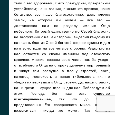
тело с его здоровьем, с его премудрым, прекрасным
устройством; наши звания, в какие кто призван, наше
богатство, все наше благосостояние, даже клочок
земли, на котором мы живем — все это —
доставшееся нам по разделу имение Отца
небесного, Который единственно по Своей благости,
не заслуженно с нашей стороны, выделил каждому из
нас часть благ из Своей богатой сокровищницы и дал
нам волю идти на все четыре стороны. Редко кто из
нас остается со своим имением под отеческою
кровлею; многие, взявши свою часть, как бы уходят
от всеблагого Отца на сторону далече-в мир грешный
и живут там распутно в плену страстей, пока,
наконец, жестокость и явная гибельность их, не
убедят их вернуться к Отцу своему. Да, наши страсти,
наши грехи — сущие тираны для нас. Побеседуем об
этом. Господь Бог наш есть существо
всесовершеннейшее, так что до полного
представления Его совершенств мысль наша и
возвыситься никогда же может. Так как Он