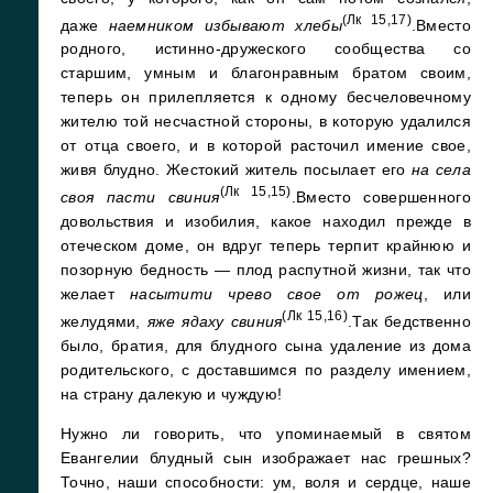
(Лк 15,17)
даже
наемником избывают хлебы
.Вместо
родного, истинно-дружеского сообщества со
старшим, умным и благонравным братом своим,
теперь он прилепляется к одному бесчеловечному
жителю той несчастной стороны, в которую удалился
от отца своего, и в которой расточил имение свое,
живя блудно. Жестокий житель посылает его
на села
(Лк 15,15)
своя пасти свиния
.Вместо совершенного
довольствия и изобилия, какое находил прежде в
отеческом доме, он вдруг теперь терпит крайнюю и
позорную бедность — плод распутной жизни, так что
желает
насытити чрево свое от рожец
, или
(Лк 15,16)
желудями,
яже ядаху свиния
.Так бедственно
было, братия, для блудного сына удаление из дома
родительского, с доставшимся по разделу имением,
на страну далекую и чуждую!
Нужно ли говорить, что упоминаемый в святом
Евангелии блудный сын изображает нас грешных?
Точно, наши способности: ум, воля и сердце, наше