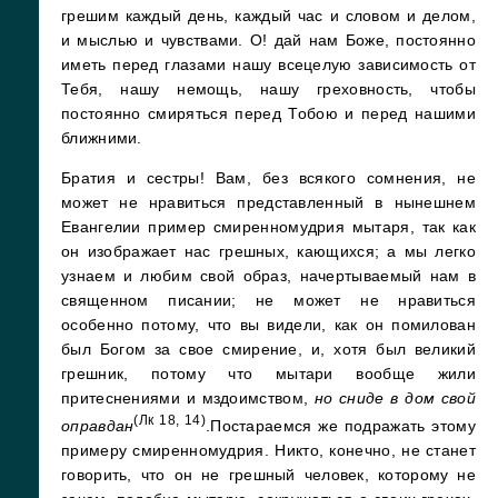
грешим каждый день, каждый час и словом и делом,
и мыслью и чувствами. О! дай нам Боже, постоянно
иметь перед глазами нашу всецелую зависимость от
Тебя, нашу немощь, нашу греховность, чтобы
постоянно смиряться перед Тобою и перед нашими
ближними.
Братия и сестры! Вам, без всякого сомнения, не
может не нравиться представленный в нынешнем
Евангелии пример смиренномудрия мытаря, так как
он изображает нас грешных, кающихся; а мы легко
узнаем и любим свой образ, начертываемый нам в
священном писании; не может не нравиться
особенно потому, что вы видели, как он помилован
был Богом за свое смирение, и, хотя был великий
грешник, потому что мытари вообще жили
притеснениями и мздоимством,
но сниде в дом свой
(Лк 18, 14)
оправдан
.Постараемся же подражать этому
примеру смиренномудрия. Никто, конечно, не станет
говорить, что он не грешный человек, которому не