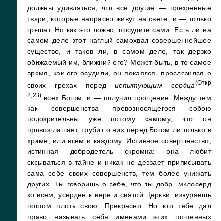
должны удивляться, что все другие — презренные
твари, которые напрасно живут на свете, и — только
грешат. Но как это ложно, посудите сами. Есть ли на
самом деле этот наглый самохвал совершеннейшее
существо, и таков ли, в самом деле, так дерзко
обижаемый им, ближний его? Может быть, в то самое
время, как его осудили, он покаялся, прослезился о
(Откр
своих грехах перед
испытующим сердца
2,23)
всех Богом, и — получил прощение. Между тем
как совершенства превозносящегося собою
подозрительны уже потому самому, что он
провозглашает, трубит о них перед Богом ли только в
храме, или всем и каждому. Истинное совершенство,
истинная добродетель скромна: она любит
скрываться в тайне и никак не дерзает приписывать
сама себе своих совершенств, тем более унижать
других. Ты говоришь о себе, что ты добр, милосерд
ко всем, усерден к вере и святой Церкви, изнуряешь
постом плоть свою. Прекрасно. Но кто тебе дал
право называть себя именами этих почтенных