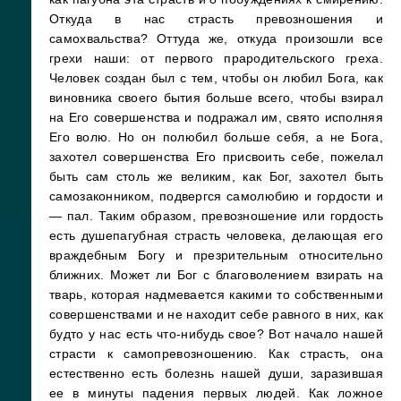
Откуда в нас страсть превозношения и
самохвальства? Оттуда же, откуда произошли все
грехи наши: от первого прародительского греха.
Человек создан был с тем, чтобы он любил Бога, как
виновника своего бытия больше всего, чтобы взирал
на Его совершенства и подражал им, свято исполняя
Его волю. Но он полюбил больше себя, а не Бога,
захотел совершенства Его присвоить себе, пожелал
быть сам столь же великим, как Бог, захотел быть
самозаконником, подвергся самолюбию и гордости и
— пал. Таким образом, превозношение или гордость
есть душепагубная страсть человека, делающая его
враждебным Богу и презрительным относительно
ближних. Может ли Бог с благоволением взирать на
тварь, которая надмевается какими то собственными
совершенствами и не находит себе равного в них, как
будто у нас есть что-нибудь свое? Вот начало нашей
страсти к самопревозношению. Как страсть, она
естественно есть болезнь нашей души, заразившая
ее в минуты падения первых людей. Как ложное