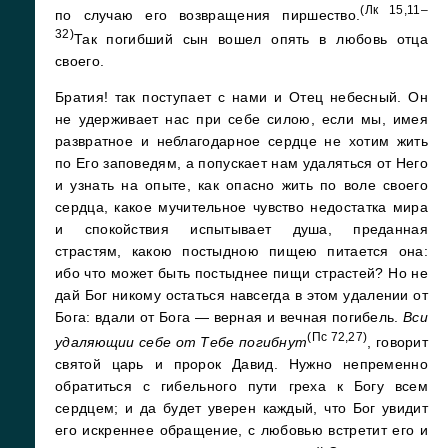
(Лк 15,11–
по случаю его возвращения пиршество.
32)
Так погибший сын вошел опять в любовь отца
своего.
Братия! так поступает с нами и Отец небесный. Он
не удерживает нас при себе силою, если мы, имея
развратное и неблагодарное сердце не хотим жить
по Его заповедям, а попускает нам удаляться от Него
и узнать на опыте, как опасно жить по воле своего
сердца, какое мучительное чувство недостатка мира
и спокойствия испытывает душа, преданная
страстям, какою постыдною пищею питается она:
ибо что может быть постыднее пищи страстей? Но не
дай Бог никому остаться навсегда в этом удалении от
Бога: вдали от Бога — верная и вечная погибель.
Вси
(Пс 72,27)
удаляющии себе от Тебе погибнут
, говорит
святой царь и пророк Давид. Нужно непременно
обратиться с гибельного пути греха к Богу всем
сердцем; и да будет уверен каждый, что Бог увидит
его искреннее обращение, с любовью встретит его и