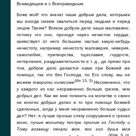
Всевидящим и с Всеправедным.
Боже мой! что значат наши добрые дела, которыми
мы иногда смеем хвалиться перед людьми и перед
лицом Твоим? Всякое доброе дело наше маловажно:
потому что оно, проходя через нечистое сердце,
заимствует от него большею частью какую-нибудь
нечистоту, например нечистоту маловерия, неверия,
самолюбия, притворства, тщеславия, гордости,
нетерпения, раздражительности и т. д., да прямо при
том, доброе дело делается нами при Божией же
помощи, так что без Господа, по Его слову, мы
не
(Ин 15, 5)
можем творити ничесоже
.Несомненно, что
у каждого из нас несравненно больше грехов, чем
добрых дел. Как же мне помнить на молитве о своих
не многих добрых делах и то при помощи Божией
сделанных, когда у меня несравненно больше худых
дел? Нет: я лучше пролью слезу сокрушения о грехах
моих, лучше
молитву
теплую
пролию ко Господу и
Тому возвещу печали моя, яко зол душа моя
(Ирм. 6 гл.