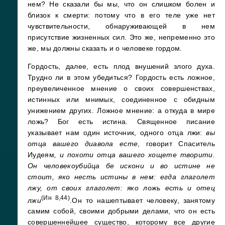
нем? Не сказали бы мы, что он слишком болен и
близок к смерти: потому что в его теле уже нет
чувствительности, обнаруживающей в нем
присутствие жизненных сил. Это же, непременно это
же, мы должны сказать и о человеке гордом.
Гордость, далее, есть плод внушений злого духа.
Трудно ли в этом убедиться? Гордость есть ложное,
преувеличенное мнение о своих совершенствах,
истинных или мнимых, соединенное с обидным
унижением других. Ложное мнение: а откуда в мире
ложь? Бог есть истина. Священное писание
указывает нам один источник, одного отца лжи:
вы
отца вашего диавола есте
, говорит Спаситель
Иудеям
, и похоти отца вашего хощете творити.
Он человекоубийца бе искони и во истине не
стоит, яко несть истины в нем: егда глаголет
лжу, от своих глаголет: яко ложь есть и отец
(Ин 8,44)
лжи
.Он то нашептывает человеку, занятому
самим собой, своими добрыми делами, что он есть
совершеннейшее существо, которому все другие