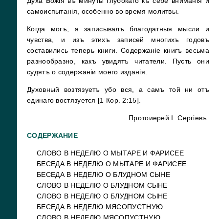
Духа Божiя въ минуты глубокаго къ себе вниманiя и
самоиспытанiя, особенно во время молитвы.
Когда могъ, я записывалъ благодатныя мысли и
чувства, и изъ этихъ записей многихъ годовъ
составились теперь книги. Содержанiе книгъ весьма
разнообразно, какъ увидятъ читатели. Пусть они
судятъ о содержанiи моего изданiя.
Духовный возтязуетъ убо вся, а самъ той ни отъ
единаго востязуется [1 Кор. 2:15].
Протоиерей I. Сергiевъ.
СОДЕРЖАНИЕ
СЛОВО В НЕДЕЛЮ О МЫТАРЕ И ФАРИСЕЕ
БЕСЕДА В НЕДЕЛЮ О МЫТАРЕ И ФАРИСЕЕ
БЕСЕДА В НЕДЕЛЮ О БЛУДНОМ СЫНЕ
СЛОВО В НЕДЕЛЮ О БЛУДНОМ СЫНЕ
СЛОВО В НЕДЕЛЮ О БЛУДНОМ СЫНЕ
БЕСЕДА В НЕДЕЛЮ МЯСОПУСТНУЮ
СЛОВО В НЕДЕЛЮ МЯСОПУСТНУЮ