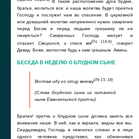
В таком расположении духа будем,
братья, молиться все: и наша молитва будет приятна
Господу и послужит нам во спасение. В церковной
или домашней молитве непременно нужно смирение
перед Богом и перед людьми: грешнику ли не
смиряться? Смиренных Господь милует и
(Пс 114,6)
спасает.
Смирихся, и спасе мя
, говорит
Давид. Боже, милостив будь к нам грешным. Аминь.
БЕСЕДА В НЕДЕЛЮ О БЛУДНОМ СЫНЕ
(Лк 15, 18)
Востав иду ко отцу моему
.
(Слова блудного сына из читанной
ныне Евангельской притчи)
Братие! притча о блудном сыне должна занять все
внимание наше. В ней, как в зеркале, видны все мы.
Сердцеведец Господь в немногих словах и в лице
одного человека представил, как обманчивая