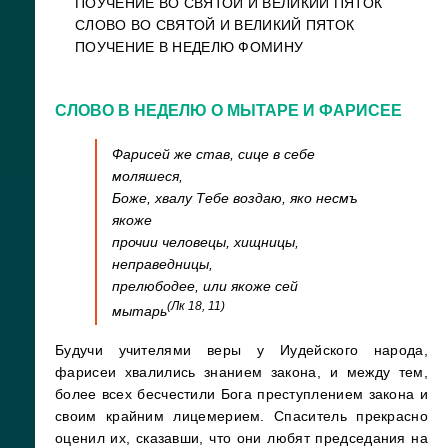
ПОУЧЕНИЕ ВО СВЯТОЙ И ВЕЛИКИЙ ПЯТОК
СЛОВО ВО СВЯТОЙ И ВЕЛИКИЙ ПЯТОК
ПОУЧЕНИЕ В НЕДЕЛЮ ФОМИНУ
СЛОВО В НЕДЕЛЮ О МЫТАРЕ И ФАРИСЕЕ
Фарисей же став, сице в себе
моляшеся,
Боже, хвалу Тебе воздаю, яко несмъ
якоже
прочии человецы, хищницы,
неправедницы,
прелюбодее, или якоже сей
(Лк 18, 11)
мытарь
Будучи учителями веры у Иудейского народа,
фарисеи хвалились знанием закона, и между тем,
более всех бесчестили Бога преступлением закона и
своим крайним лицемерием. Спаситель прекрасно
оценил их, сказавши, что они любят председания на