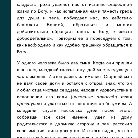
сладость греха удаляет нас от истинно-сладостной
жизни по Богу, и как испытанная нами тяжесть греха
для души и тела, побуждает нас, по действию
благодати Божией, обратиться и многих
действительно обращает опять к Богу, к жизни
добродетельной. Повторим ее и побеседуем о том,
как необходимо и как удобно грешнику обращаться к
Богу.
У одного человека было два сына. Когда они пришли
в возраст, младший сказал отцу: дай мне следующую
часть имения. И отец разделил имение. Старший сын
не взял своей доли и остался с отцом: знак, что он
любил отца чистым сердцем, находил удовольствие в
исполнении его воли (
николиже заповеди твоя
преступих
) и удаляться от него почитал безумием. А
младший, спустя несколько дней после этого,
собравши все свое имение, ушел из дому
родительского в дальнюю сторону и там расточил
свое имение, живя распутно. Из этого видно, что он
имел не доброе и не чистое сердце, не был сердечно