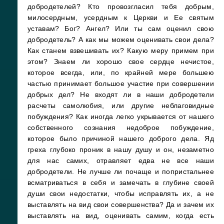
добродетелей? Кто провозгласил тебя добрым,
милосердным, усердным к Церкви и Ее святым
уставам? Бог? Ангел? Или ты сам оценил свою
добродетель? А как мы можем оценивать свои дела?
Как станем взвешивать их? Какую меру примем при
этом? Знаем ли хорошо свое сердце нечистое,
которое всегда, или, по крайней мере большею
частью принимает большое участие при совершении
добрых дел? Не входят ли в наши добродетели
расчеты самолюбия, или другие неблаговидные
побуждения? Как иногда легко укрывается от нашего
собственного сознания недоброе побуждение,
которое было причиной нашего доброго дела. Яд
греха глубоко проник в нашу душу и он, незаметно
для нас самих, отравляет едва не все наши
добродетели. Не лучше ли почаще и попристальнее
всматриваться в себя и замечать в глубине своей
души свои недостатки, чтобы исправлять их, а не
выставлять на вид свои совершенства? Да и зачем их
выставлять на вид, оценивать самим, когда есть