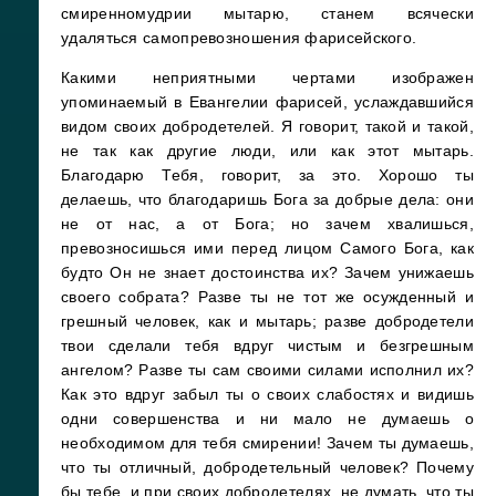
смиренномудрии мытарю, станем всячески
удаляться самопревозношения фарисейского.
Какими неприятными чертами изображен
упоминаемый в Евангелии фарисей, услаждавшийся
видом своих добродетелей. Я говорит, такой и такой,
не так как другие люди, или как этот мытарь.
Благодарю Тебя, говорит, за это. Хорошо ты
делаешь, что благодаришь Бога за добрые дела: они
не от нас, а от Бога; но зачем хвалишься,
превозносишься ими перед лицом Самого Бога, как
будто Он не знает достоинства их? Зачем унижаешь
своего собрата? Разве ты не тот же осужденный и
грешный человек, как и мытарь; разве добродетели
твои сделали тебя вдруг чистым и безгрешным
ангелом? Разве ты сам своими силами исполнил их?
Как это вдруг забыл ты о своих слабостях и видишь
одни совершенства и ни мало не думаешь о
необходимом для тебя смирении! Зачем ты думаешь,
что ты отличный, добродетельный человек? Почему
бы тебе, и при своих добродетелях, не думать, что ты