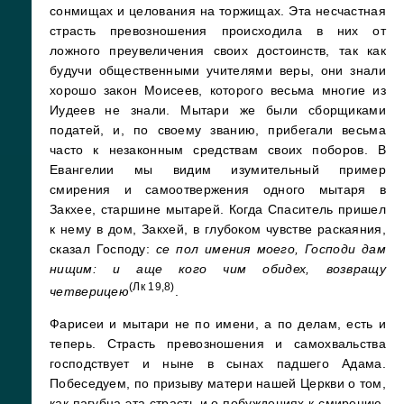
сонмищах и целования на торжищах. Эта несчастная
страсть превозношения происходила в них от
ложного преувеличения своих достоинств, так как
будучи общественными учителями веры, они знали
хорошо закон Моисеев, которого весьма многие из
Иудеев не знали. Мытари же были сборщиками
податей, и, по своему званию, прибегали весьма
часто к незаконным средствам своих поборов. В
Евангелии мы видим изумительный пример
смирения и самоотвержения одного мытаря в
Закхее, старшине мытарей. Когда Спаситель пришел
к нему в дом, Закхей, в глубоком чувстве раскаяния,
сказал Господу:
се пол имения моего, Господи дам
нищим: и аще кого чим обидех, возвращу
(Лк 19,8)
четверицею
.
Фарисеи и мытари не по имени, а по делам, есть и
теперь. Страсть превозношения и самохвальства
господствует и ныне в сынах падшего Адама.
Побеседуем, по призыву матери нашей Церкви о том,
как пагубна эта страсть и о побуждениях к смирению.