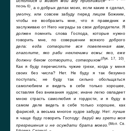
исполнися и живот мой аду приближися
песнь 6)
, а о добрых делах моих, если какие я сделал,
умолчу, или совсем забуду перед лицом Божиим,
чтобы не вообразить мне, что я праведник и
заслуживаю от Него награды за свои добродетели. Я
должен помнить слова Господа, которые нужно
говорить мне, по совершении всякого доброго
дела:
егда сотворите вся повеленная вам,
глаголите, яко раби неключими есмы: яко, еже
(Лук. 17, 10)
должни бехом сотворити, сотворихом
.
Как я буду перечислять чужие грехи, когда у меня
своих без числа? Нет. Не буду я так безумно
поступать; не буду так сильно обольщаться
самолюбием и видеть в себе только хорошее,
оставляя без внимания худое; иначе легко овладеет
мною страсть самолюбия и гордости, и я буду в
самом деле видеть в себе только хорошее, как
фарисей, а весьма многое худое забуду. Нет: лучше
я чаще буду говорить Господу:
даруй ми зрети моя
(Мол. Св.
прегрешения и не осуждати брата моего.
Ефрема Сирина)