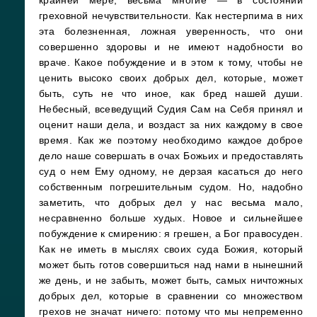
крайней мере, весьма многие — в состоянии
греховной нечувствительности. Как нестерпима в них
эта болезненная, ложная уверенность, что они
совершенно здоровы и не имеют надобности во
враче. Какое побуждение и в этом к тому, чтобы не
ценить высоко своих добрых дел, которые, может
быть, суть не что иное, как бред нашей души.
Небесный, всеведущий Судия Сам на Себя принял и
оценит наши дела, и воздаст за них каждому в свое
время. Как же поэтому необходимо каждое доброе
дело наше совершать в очах Божьих и предоставлять
суд о нем Ему одному, не дерзая касаться до него
собственным погрешительным судом. Но, надобно
заметить, что добрых дел у нас весьма мало,
несравненно больше худых. Новое и сильнейшее
побуждение к смирению: я грешен, а Бог правосуден.
Как не иметь в мыслях своих суда Божия, который
может быть готов совершиться над нами в нынешний
же день, и не забыть, может быть, самых ничтожных
добрых дел, которые в сравнении со множеством
грехов не значат ничего: потому что мы непременно