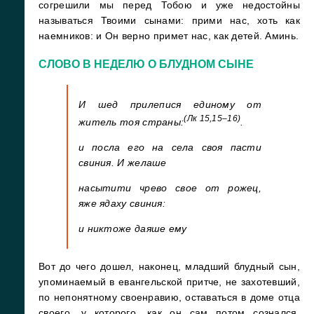
согрешили мы перед Тобою и уже недостойны
называться Твоими сынами: прими нас, хоть как
наемников: и Он верно примет нас, как детей. Аминь.
СЛОВО В НЕДЕЛЮ О БЛУДНОМ СЫНЕ
И шед прилепися единому от
(Лк 15,15–16)
житель тоя страны:
.
и посла его на села своя пасти
свиния. И желаше
насытити чрево свое от рожец,
яже ядаху свиния:
и никтоже даяше ему
Вот до чего дошел, наконец, младший блудный сын,
упоминаемый в евангельской притче, не захотевший,
по непонятному своенравию, оставаться в доме отца
своего, у которого, как он сам потом сознался,