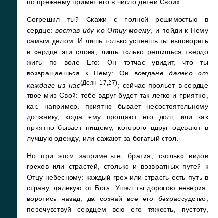
по прежнему примет его в число детей Своих.
Согрешил ты? Скажи с полной решимостью в
сердце:
востав иду ко Отцу моему
, и пойди к Нему
самым делом. И лишь только успеешь ты выговорить
в сердце эти слова; лишь только решишься твердо
жить по воле Его: Он тотчас увидит, что ты
возвращаешься к Нему: Он всегда
не далеко от
(Деян 17,27)
каждаго из нас
; сейчас прольет в сердце
твое мир Свой: тебе вдруг будет так легко и приятно,
как, например, приятно бывает несостоятельному
должнику, когда ему прощают его долг, или как
приятно бывает нищему, которого вдруг одевают в
лучшую одежду, или сажают за богатый стол.
Но при этом заприметьте, братия, сколько видов
грехов или страстей, столько и возвратных путей к
Отцу небесному: каждый грех или страсть есть путь в
страну, далекую от Бога. Ушел ты дорогою неверия:
воротись назад, да сознай все его безрассудство,
перечувствуй сердцем всю его тяжесть, пустоту,