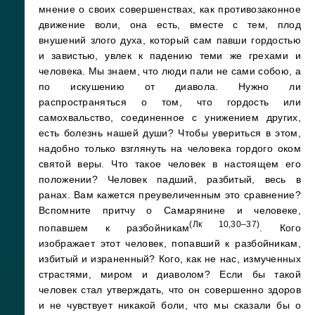
мнение о своих совершенствах, как противозаконное
движение воли, она есть, вместе с тем, плод
внушений злого духа, который сам павши гордостью
и завистью, увлек к падению теми же грехами и
человека. Мы знаем, что люди пали не сами собою, а
по искушению от диавола. Нужно ли
распространяться о том, что гордость или
самохвальство, соединенное с унижением других,
есть болезнь нашей души? Чтобы увериться в этом,
надобно только взглянуть на человека гордого оком
святой веры. Что такое человек в настоящем его
положении? Человек падший, разбитый, весь в
ранах. Вам кажется преувеличенным это сравнение?
Вспомните притчу о Самарянине и человеке,
(Лк 10,30–37)
попавшем к разбойникам
. Кого
изображает этот человек, попавший к разбойникам,
избитый и израненный? Кого, как не нас, измученных
страстями, миром и диаволом? Если бы такой
человек стал утверждать, что он совершенно здоров
и не чувствует никакой боли, что мы сказали бы о