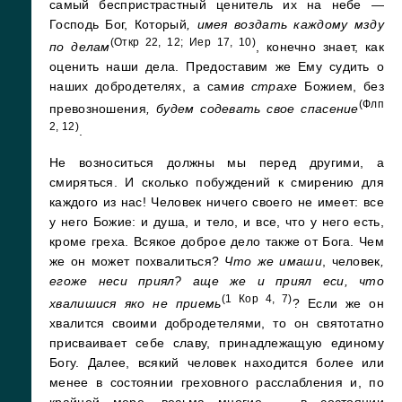
самый беспристрастный ценитель их на небе —
Господь Бог, Который
, имея воздать каждому мзду
(Откр 22, 12; Иер 17, 10)
по делам
, конечно знает, как
оценить наши дела. Предоставим же Ему судить о
наших добродетелях, а сами
в страхе
Божием, без
(Флп
превозношения
, будем содевать свое спасение
2, 12)
.
Не возноситься должны мы перед другими, а
смиряться. И сколько побуждений к смирению для
каждого из нас! Человек ничего своего не имеет: все
у него Божие: и душа, и тело, и все, что у него есть,
кроме греха. Всякое доброе дело также от Бога. Чем
же он может похвалиться?
Что же имаши
, человек
,
егоже неси приял? аще же и приял еси, что
(1 Кор 4, 7)
хвалишися яко не приемь
? Если же он
хвалится своими добродетелями, то он святотатно
присваивает себе славу, принадлежащую единому
Богу. Далее, всякий человек находится более или
менее в состоянии греховного расслабления и, по