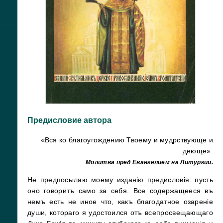
Предисловие автора
«Вся ко благоугождению Твоему и мудрствующе и
деюще».
Молитва пред Евангелием на Литургии.
Не предпосылаю моему изданiю предисловiя: пусть
оно говоритъ само за себя. Все содержащееся въ
немъ есть не иное что, какъ благодатное озаренiе
души, котораго я удостоился отъ всепросвещающаго