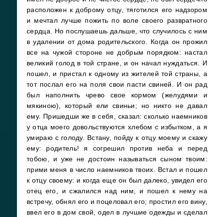
расположен к доброму отцу, тяготился его надзором
и мечтал лучше пожить по воле своего развратного
сердца. Но послушаешь дальше, что случилось с ним
в удалении от дома родительского. Когда он прожил
все на чужой стороне не добрым порядком: настал
великий голод в той стране, и он начал нуждаться. И
пошел, и пристал к одному из жителей той страны, а
тот послал его на поля свои пасти свиней. И он рад
был наполнить чрево свое кормом (желудями и
мякиною), который ели свиньи; но никто не давал
ему. Пришедши же в себя, сказал: сколько наемников
у отца моего довольствуются хлебом с избытком, а я
умираю с голоду. Встану, пойду к отцу моему и скажу
ему: родитель! я согрешил против неба и перед
тобою, и уже не достоин называться сыном твоим:
прими меня в число наемников твоих. Встал и пошел
к отцу своему: и когда еще он был далеко, увидел его
отец его, и сжалился над ним, и пошел к нему на
встречу, обнял его и поцеловал его; простил его вину,
ввел его в дом свой, одел в лучшие одежды и сделал