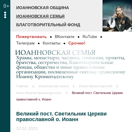
0+
ИОАННОВСКАЯ ОБЩИНА
ИОАННОВСКАЯ СЕМЬЯ
БЛАГОТВОРИТЕЛЬНЫЙ ФОНД
Пожертвовать
ВКонтакте
RuTube
Телеграм
Контакты
Срочно!
ИОАННОВСКАЯ СЕМЬЯ
Храмы, монастыри, часовни, гимназии, приюты,
братства, сестричества, благотворительные
фонды, общества и иные православные
организации, посвященные святому праведному
Иоанну Кронштадтскому
Главная
Иоанновская семья
Иоанн Кронштадтский
Книги Иоанна Кронштадтского
Великий пост. Светильник Церкви
православной о. Иоанн
Великий пост. Светильник Церкви
православной о. Иоанн
22.01.2023