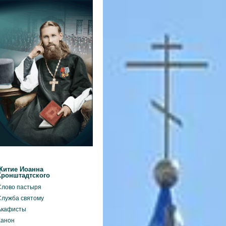
Житие Иоанна
Кронштадтского
Слово пастыря
Служба святому
Акафисты
Канон