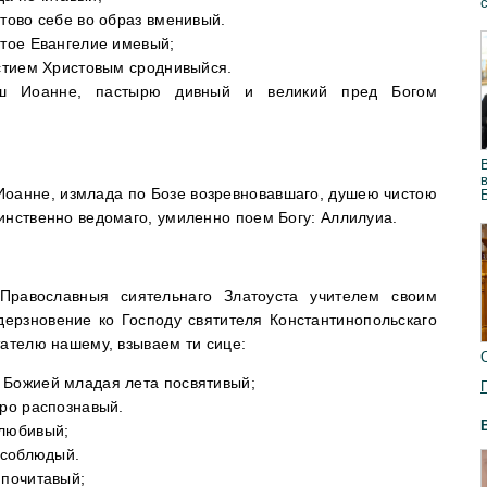
стово себе во образ вменивый.
ятое Евангелие имевый;
естием Христовым сроднивыйся.
аш Иоанне, пастырю дивный и великий пред Богом
Иоанне, измлада по Бозе возревновавшаго, душею чистою
инственно ведомаго, умиленно поем Богу: Аллилуиа.
 Православныя сиятельнаго Златоуста учителем своим
дерзновение ко Господу святителя Константинопольскаго
тателю нашему, взываем ти сице:
 Божией младая лета посвятивый;
оро распознавый.
злюбивый;
 соблюдый.
 почитавый;