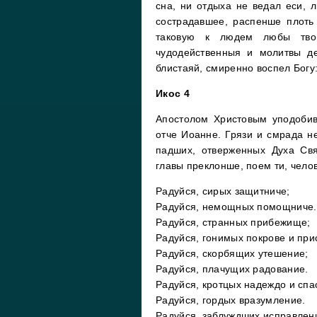
сна, ни отдыха не ведал еси,
сострадавшее, распенше плоть
таковую к людем любы тво
чудодейственныя и молитвы де
блистаяй, смиренно воспел Богу
Икос 4
Апостолом Христовым уподобив
отче Иоанне. Грязи и смрада не
падших, отверженных Духа Св
главы преклонше, поем ти, чело
Радуйся, сирых защитниче;
Радуйся, немощных помощниче.
Радуйся, странных прибежище;
Радуйся, гонимых покрове и при
Радуйся, скорбящих утешение;
Радуйся, плачущих радование.
Радуйся, кротцых надеждо и спа
Радуйся, гордых вразумление.
Радуйся, заблуждших исправлен