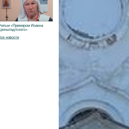
Фильм «Примером Иоанна
Кронштадтского»
Все новости