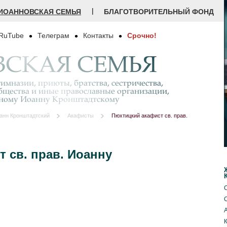
|
ИОАННОВСКАЯ СЕМЬЯ
БЛАГОТВОРИТЕЛЬНЫЙ ФОНД
RuTube
Телеграм
Контакты
Срочно!
СКАЯ СЕМЬЯ
имназии, приюты, братства, сестричества,
бщества и иные православные организации,
дному Иоанну Кронштадтскому
анн Кронштадтский
Акафисты
Пюхтицкий акафист св. прав.
 св. прав. Иоанну