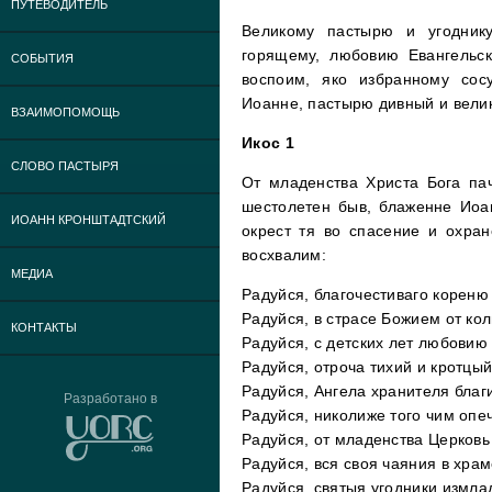
ПУТЕВОДИТЕЛЬ
Великому пастырю и угодник
горящему, любовию Евангельс
СОБЫТИЯ
воспоим, яко избранному сос
Иоанне, пастырю дивный и вели
ВЗАИМОПОМОЩЬ
Икос 1
СЛОВО ПАСТЫРЯ
От младенства Христа Бога па
шестолетен быв, блаженне Иоан
ИОАНН КРОНШТАДТСКИЙ
окрест тя во спасение и охра
восхвалим:
МЕДИА
Радуйся, благочестиваго кореню
Радуйся, в страсе Божием от к
КОНТАКТЫ
Радуйся, с детских лет любовию
Радуйся, отроча тихий и кротцы
Радуйся, Ангела хранителя благ
Разработано в
Радуйся, николиже того чим опе
Радуйся, от младенства Церковь
Радуйся, вся своя чаяния в хра
Радуйся, святыя угодники измла