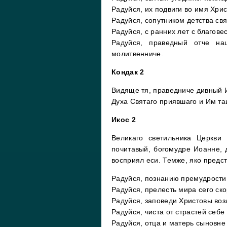
Радуйся, их подвиги во имя Хри
Радуйся, сопутником детства св
Радуйся, с ранних лет с благов
Радуйся, праведный отче н
молитвенниче.
Кондак 2
Видяще тя, праведниче дивный 
Духа Святаго приявшаго и Им та
Икос 2
Великаго светильника Церкви
почитавый, богомудре Иоанне, 
восприял еси. Темже, яко предс
Радуйся, познанию премудрости
Радуйся, прелесть мира сего ск
Радуйся, заповеди Христовы во
Радуйся, чиста от страстей себе
Радуйся, отца и матерь сыновне