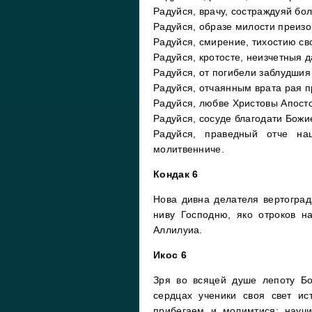
Радуйся, врачу, состраждуяй бо
Радуйся, образе милости преиз
Радуйся, смирение, тихостию с
Радуйся, кротосте, неизчетныя
Радуйся, от погибели заблудшия
Радуйся, отчаянным врата рая п
Радуйся, любве Христовы Апост
Радуйся, сосуде благодати Божи
Радуйся, праведный отче н
молитвенниче.
Кондак 6
Нова дивна делателя вертоград
ниву Господню, яко отроков н
Аллилуиа.
Икос 6
Зря во всяцей душе лепоту Бо
сердцах ученики своя свет и
прибегаем и молимтися: научи