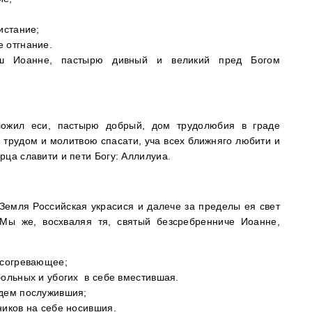
истание;
 отгнание.
аш Иоанне, пастырю дивный и великий пред Богом
ожил еси, пастырю добрый, дом трудолюбия в граде
трудом и молитвою спасати, уча всех ближняго любити и
рца славити и пети Богу: Аллилуиа.
емля Российская украсися и далече за пределы ея свет
Мы же, восхваляя тя, святый безсребренниче Иоанне,
 согревающее;
больных и убогих в себе вместившая.
юдем послужившия;
ников на себе носившия.