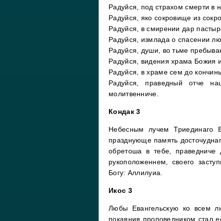
Радуйся, под страхом смерти в 
Радуйся, яко сокровище из сокр
Радуйся, в смирении дар пастыр
Радуйся, измлада о спасении л
Радуйся, души, во тьме пребыва
Радуйся, видения храма Божия и
Радуйся, в храме сем до кончин
Радуйся, праведный отче н
молитвенниче.
Кондак 3
Небесным лучем Триединаго Б
празднующе память досточудна
обретоша в тебе, праведниче
рукоположеннем, своего засту
Богу: Аллилуиа.
Икос 3
Любы Евангельскую ко всем л
покаяния проповедником стал е