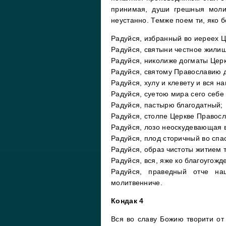
принимая, души грешныя моли
неустанно. Темже поем ти, яко 
Радуйся, избранный во иереех 
Радуйся, святыни честное жили
Радуйся, николиже догматы Церк
Радуйся, святому Православию д
Радуйся, хулу и клевету и вся н
Радуйся, суетою мира сего себе
Радуйся, пастырю благодатный;
Радуйся, столпе Церкве Правос
Радуйся, лозо неоскудевающая 
Радуйся, плод сторичный во спа
Радуйся, образ чистоты житием 
Радуйся, вся, яже ко благоугожд
Радуйся, праведный отче н
молитвенниче.
Кондак 4
Вся во славу Божию творити от