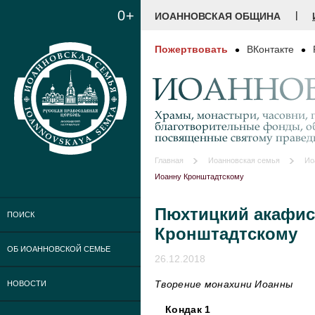
0+
|
ИОАННОВСКАЯ ОБЩИНА
Пожертвовать
ВКонтакте
ИОАННОВ
Храмы, монастыри, часовни, г
благотворительные фонды, о
посвященные святому праве
Главная
Иоанновская семья
Ио
Иоанну Кронштадтскому
Пюхтицкий акафист
ПОИСК
Кронштадтскому
ОБ ИОАННОВСКОЙ СЕМЬЕ
26.12.2018
Творение монахини Иоанны
НОВОСТИ
Кондак 1