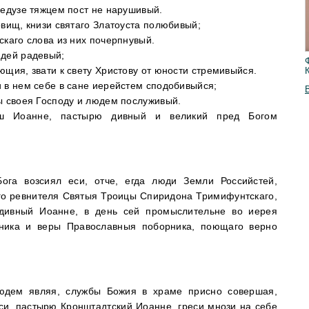
недузе тяжцем пост не нарушивый.
овищ, книзи святаго Златоуста полюбивый;
скаго слова из них почерпнувый.
юдей радевый;
ющия, звати к свету Христову от юности стремивыйся.
 в нем себе в сане иерейстем сподобивыйся;
ы своея Господу и людем послуживый.
аш Иоанне, пастырю дивный и великий пред Богом
ога возсиял еси, отче, егда люди Земли Российстей,
го ревнителя Святыя Троицы Спиридона Тримифунтскаго,
 дивный Иоанне, в день сей промыслительне во иерея
пника и веры Православныя поборника, поющаго верно
юдем являя, службы Божия в храме присно совершая,
си, пастырю Кронштадтский Иоанне, греси мнози на себе