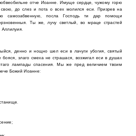
 любвеобильне отче Иоанне. Имуще сердце, чужому горю
 свою, до слез и пота о всех молился еси. Призрев на
ю самозабвенную, посла Господь ти дар помощи
рзновенныя. Ты же, лучу светлый, во мраце страстей
: Аллилуия.
ыйся, денно и нощно шел еси в лачуги убогия, святый
 бояся, злаго смеха не страшася, возжигал еси в душах
ятаго лампады спасения. Мы же пред величием твоим
вече Божий Иоанне:
станище.
сение;
ие;