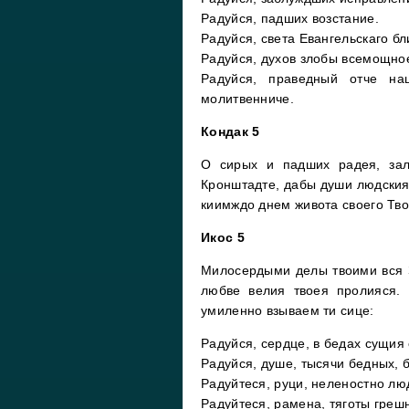
Радуйся, падших возстание.
Радуйся, света Евангельскаго бл
Радуйся, духов злобы всемощное
Радуйся, праведный отче н
молитвенниче.
Кондак 5
О сирых и падших радея, зал
Кронштадте, дабы души людския 
киимждо днем живота своего Тво
Икос 5
Милосердыми делы твоими вся З
любве велия твоея пролияся. 
умиленно взываем ти сице:
Радуйся, сердце, в бедах сущия
Радуйся, душе, тысячи бедных, 
Радуйтеся, руци, неленостно л
Радуйтеся, рамена, тяготы греш