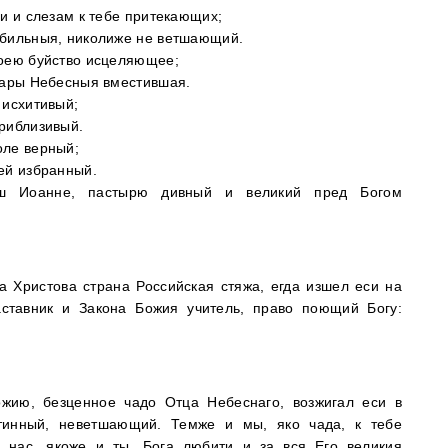
ли и слезам к тебе притекающих;
обильныя, николиже не ветшающий.
воею буйство исцеляющее;
 дары Небесныя вместившая.
 исхитивый;
риблизивый.
оле верный;
ей избранный.
аш Иоанне, пастырю дивный и великий пред Богом
а Христова страна Российская стяжа, егда изшел еси на
аставник и Закона Божия учитель, право поющий Богу:
жию, безценное чадо Отца Небеснаго, возжигал еси в
стинный, неветшающий. Темже и мы, яко чада, к тебе
 нас, якоже и ты, Бога любити и за вся Его великия