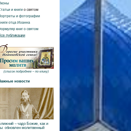
Иконы
татьи и книги
о святом
Портреты и фотографии
Книги отца Иоанна
Формуляр книг о святом
Все публикации
(
список подробнее –
по клику
)
Важные новости
Ближний – чадо Божие, как и
ты: обновлен молитвенный