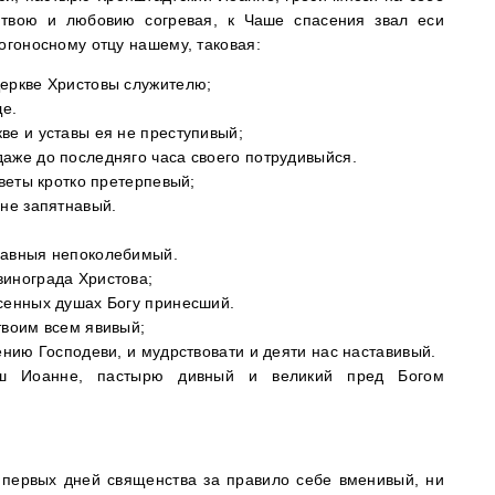
твою и любовию согревая, к Чаше спасения звал еси
богоносному отцу нашему, таковая:
Церкве Христовы служителю;
ще.
ве и уставы ея не преступивый;
аже до последняго часа своего потрудивыйся.
аветы кротко претерпевый;
 не запятнавый.
лавныя непоколебимый.
винограда Христова;
сенных душах Богу принесший.
твоим всем явивый;
ению Господеви, и мудрствовати и деяти нас наставивый.
аш Иоанне, пастырю дивный и великий пред Богом
 первых дней священства за правило себе вменивый, ни