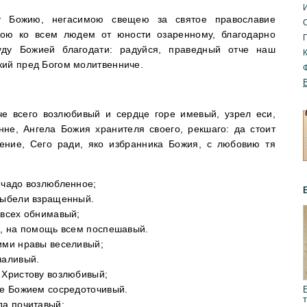
у Божию, негасимою свещею за святое православие
С
кою ко всем людем от юности озаренному, благодарно
уду Божией благодати: радуйся, праведный отче наш
кий пред Богом молитвенниче.
че всего возлюбивый и сердце горе имевый, узрел еси,
не, Ангела Божия хранителя своего, рекшаго: да стоит
нение, Сего ради, яко избранника Божия, с любовию тя
 чадо возлюбленное;
олыбели взращенный.
 всех обнимавый;
й, на помощь всем поспешавый.
ими нравы веселивый;
чаливый.
 Христову возлюбивый;
ме Божием сосредоточивый.
да почитавый;