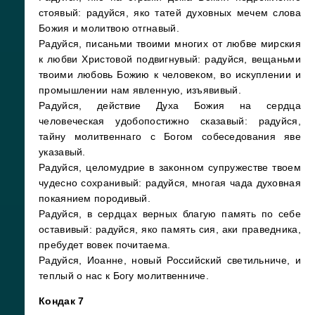
стоявый: радуйся, яко татей духовных мечем слова
Божия и молитвою отгнавый.
Радуйся, писаньми твоими многих от любве мирския
к любви Христовой подвигнувый: радуйся, вещаньми
твоими любовь Божию к человеком, во искуплении и
промышлении нам явленную, изъявивый.
Радуйся, действие Духа Божия на сердца
человеческая удобопостижно сказавый: радуйся,
тайну молитвеннаго с Богом собеседования яве
указавый.
Радуйся, целомудрие в законном супружестве твоем
чудесно сохранивый: радуйся, многая чада духовная
покаянием породивый.
Радуйся, в сердцах верных благую память по себе
оставивый: радуйся, яко память сия, аки праведника,
пребудет вовек почитаема.
Радуйся, Иоанне, новый Российский светильниче, и
теплый о нас к Богу молитвенниче.
Кондак 7