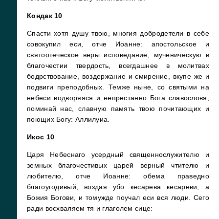
Кондак 10
Спасти хотя душу твою, многия добродетели в себе
совокупил еси, отче Иоанне: апостольское и
святоотеческое веры исповедание, мученическую в
благочестии твердость, всегдашнее в молитвах
бодрствование, воздержание и смирение, вкупе же и
подвиги преподобных. Темже ныне, со святыми на
небеси водворяяся и непрестанно Бога славословя,
поминай нас, славную память твою почитающих и
поющих Богу: Аллилуиа.
Икос 10
Царя Небеснаго усердный священнослужителю и
земных благочестивых царей верный чтителю и
любителю, отче Иоанне: обема праведно
благоугодивый, воздая убо кесарева кесареви, а
Божия Богови, и томужде поучал еси вся люди. Сего
ради восхваляем тя и глаголем сице: