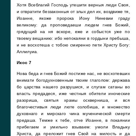
Хотя Всеблагий Господь утешити верныя люди Своя,
и отвратити беззаконныя от злых дел их, воздвиже тя,
Иоанне, якоже пророка Иону Ниневии граду
великому: да проповедаеши людем гнев Божий,
грядущий на ня вскоре, еже и собыстся уже по
твоему вещанию: ибо непокаяни в гордыни пребыша,
и не восхотеша с тобою смиренно пети Христу Богу:
Аллилуиа.
Икос 7
Нова беда и гнев Божий постиже нас, не восхотевших
внимати богодухновенным твоим глаголом: держава
бо царства нашего разрушися, и слугам сатаны во
власть предадеся, иже честныя обители иноческие
разориша, святыя храмы оскверниша, и вся
благочестивыя люди люте озлобиша, и множество
духовнаго и мирскаго чина мученической смерти
предаша. Темже к тебе, отче Иоанне, в покаянии
прибегаем и умильно взываем: умоли Владыку
Христа, да преложит гнев Свой на милость и да