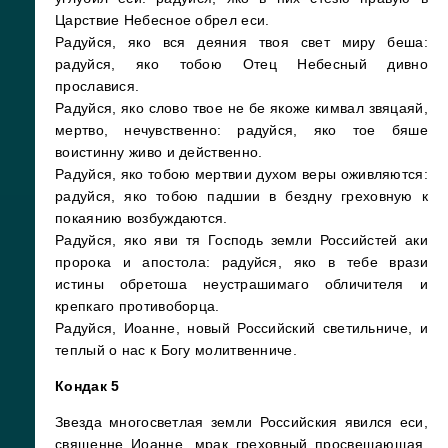
Царствие Небесное обрел еси.
Радуйся, яко вся деяния твоя свет миру беша:
радуйся, яко тобою Отец Небесный дивно
прославися.
Радуйся, яко слово твое не бе якоже кимвал звяцаяй,
мертво, нечувственно: радуйся, яко тое бяше
воистинну живо и действенно.
Радуйся, яко тобою мертвии духом веры оживляются:
радуйся, яко тобою падшии в бездну греховную к
покаянию возбуждаются.
Радуйся, яко яви тя Господь земли Российстей аки
пророка и апостола: радуйся, яко в тебе врази
истины обретоша неустрашимаго обличителя и
крепкаго противоборца.
Радуйся, Иоанне, новый Российский светильниче, и
теплый о нас к Богу молитвенниче.
Кондак 5
Звезда многосветлая земли Российския явился еси,
священне Иоанне, мрак греховный просвещающая.