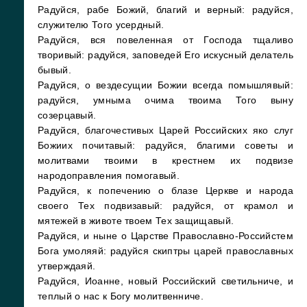
Радуйся, рабе Божий, благий и верный: радуйся,
служителю Того усердный.
Радуйся, вся повеленная от Господа тщаливо
творивый: радуйся, заповедей Его искусный делатель
бывый.
Радуйся, о вездесущии Божии всегда помышлявый:
радуйся, умныма очима твоима Того выну
созерцавый.
Радуйся, благочестивых Царей Российских яко слуг
Божиих почитавый: радуйся, благими советы и
молитвами твоими в крестнем их подвизе
народоправления помогавый.
Радуйся, к попечению о блазе Церкве и народа
своего Тех подвизавый: радуйся, от крамол и
мятежей в животе твоем Тех защищавый.
Радуйся, и ныне о Царстве Православно-Российстем
Бога умоляяй: радуйся скиптры царей православных
утверждаяй.
Радуйся, Иоанне, новый Российский светильниче, и
теплый о нас к Богу молитвенниче.