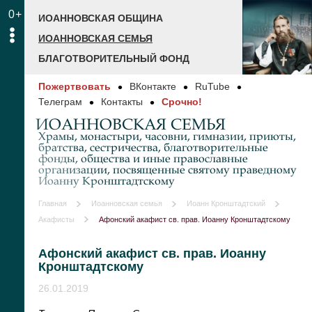
0+
ИОАННОВСКАЯ ОБЩИНА
ИОАННОВСКАЯ СЕМЬЯ
БЛАГОТВОРИТЕЛЬНЫЙ ФОНД
Пожертвовать
ВКонтакте
RuTube
Телеграм
Контакты
Срочно!
ИОАННОВСКАЯ СЕМЬЯ
Храмы, монастыри, часовни, гимназии, приюты,
братства, сестричества, благотворительные
фонды, общества и иные православные
организации, посвященные святому праведному
Иоанну Кронштадтскому
Главная
Иоанновская семья
Иоанн Кронштадтский
Акафисты
Афонский акафист св. прав. Иоанну Кронштадтскому
Афонский акафист св. прав. Иоанну
Кронштадтскому
26.01.2019