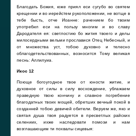
Благодать Божия, юже приял еси сугубо во святем
крещении и во иерейстем рукоположении, не вотще в
тебе бысть, отче Иоанне: рачением бо твоим
употребил еси на пользу многим и во славу
Дародателя ея: светлостию бо жития твоего и делы
милосердными вельми прославися Отец Небесный, и
от множества уст, тобою духовно и телесно
облагодетельствованных, возносится Тому великая
песнь: Аллилуиа.
Икос 12
Поюще богоугодное твое от юности житие, и
духовное от силы в силу восхождение, ублажаем
праведную твою кончину и славное погребение
благодатных твоих мощей, обретших вечный покой в
созданней тобою девичей обители. Веруем же, яко и
святая душа твоя радуется в пресветлых райских
селениих, ихже наследовати помози и нам
возглашающим ти похвалы сицевыя: