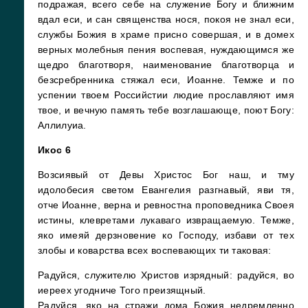
подражая, всего себе на служение Богу и ближним
вдал еси, и сан священства нося, покоя не знал еси,
службы Божия в храме присно совершая, и в домех
верных молебныя пения воспевая, нуждающимся же
щедро благотворя, наименование благотворца и
безсребренника стяжал еси, Иоанне. Темже и по
успении твоем Российстии людие прославляют имя
твое, и вечную память тебе возглашающе, поют Богу:
Аллилуиа.
Икос 6
Возсиявый от Девы Христос Бог наш, и тму
идолобесия светом Евангелия разгнавый, яви тя,
отче Иоанне, верна и ревностна проповедника Своея
истины, клевретами лукаваго извращаемую. Темже,
яко имеяй дерзновение ко Господу, избави от тех
злобы и коварства всех воспевающих ти таковая:
Радуйся, служителю Христов изрядный: радуйся, во
иереех угодниче Того преизящный.
Радуйся, яко на стражи дома Божия недремленно