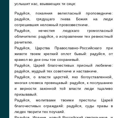
услышит нас, взывающих ти сице:
Радуйся, покаяния велегласный проповедниче:
радуйся, грядущаго гнева Божия на люди
согрешившия неложный провозвестниче.
Радуйся, нечестия людскаго громогласный
обличителю: радуйся, о исправлении тех ревностный
рачителю.
Радуйся, Царства Православно-Российскаго при
животе твоем крепкий оплот бывый: радуйся, от
крамол во дни оны тое сохранивый.
Радуйся, Царей благочестивых присный любимче:
радуйся, мудрый тех советниче и наставниче.
Радуйся, о власти царстей, яко богоуставленной,
многая словеса провещавый: радуйся, к послушанию
и верности законной той власти люди тщаливо
призывавый.
Радуйся, молитвами твоими престолы Царей
благочестивых ограждаяй: радуйся, суды правы в
людех творити тех поучаяй.
Радуйся, Иоанне, новый Российский светильниче, и