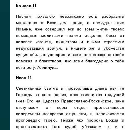
Кондак 11
Песней похвалою невозможно есть изобразити
множество о Бозе дел твоих, о пречудне отче
Иоанне, яже совершил еси во всем житии твоем:
немощныя молитвами твоими исцеляя, бесы от
человек изгоняя, пиянством и иными страстьми
недуговавшия врачуя, в нищете же и убожестве
сущия обильно ущедряя: и всем по коегождо потребе
помогая и благотворя, яко всем благодарно о тебе
пети Богу: Аллилуиа.
Икос 11
Светильника светла и прозорливца дивна яви тя
Господь во днех наших, провозвестивша грядущий
гнев Его на Царство Православно-Российское, зане
отступихом от веры отцев, прельстившеся
велеречием клевретов отца лжи, и непокаяхомся
проповедию твоею. Темже яко пророка Божия и
провозвестника Того судеб, ублажаем тя и в