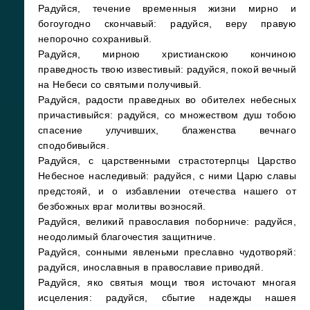
Радуйся, течение временныя жизни мирно и
богоугодно скончавый: радуйся, веру правую
непорочно сохранивый.
Радуйся, мирною христианскою кончиною
праведность твою известивый: радуйся, покой вечный
на Небеси со святыми получивый.
Радуйся, радости праведных во обителех небесных
причастивыйся: радуйся, со множеством душ тобою
спасение улучивших, блаженства вечнаго
сподобивыйся.
Радуйся, с царственными страстотерпцы Царство
Небесное наследивый: радуйся, с ними Царю славы
предстояй, и о избавлении отечества нашего от
безбожных враг молитвы возносяй.
Радуйся, великий православия поборниче: радуйся,
неодолимый благочестия защитниче.
Радуйся, сонными явленьми преславно чудотворяй:
радуйся, инославныя в православие приводяй.
Радуйся, яко святыя мощи твоя источают многая
исцеления: радуйся, сбытие надежды нашея