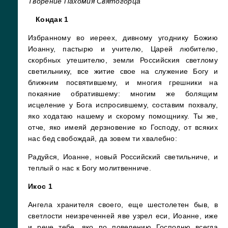
Творение Пахомия Святогорца
Кондак 1
Избранному во иереех, дивному угоднику Божию
Иоанну, пастырю и учителю, Царей любителю,
скорбных утешителю, земли Российския светлому
светильнику, все житие свое на служение Богу и
ближним посвятившему, и многия грешники на
покаяние обратившему: многим же болящим
исцеление у Бога испросившему, составим похвалу,
яко ходатаю нашему и скорому помощнику. Ты же,
отче, яко имеяй дерзновение ко Господу, от всяких
нас бед свобождай, да зовем ти хвалебно:
Радуйся, Иоанне, новый Российский светильниче, и
теплый о нас к Богу молитвенниче.
Икос 1
Ангела хранителя своего, еще шестолетен быв, в
светлости неизреченней яве узрел еси, Иоанне, иже
и рече тебе, яко по повелению Господню всегда