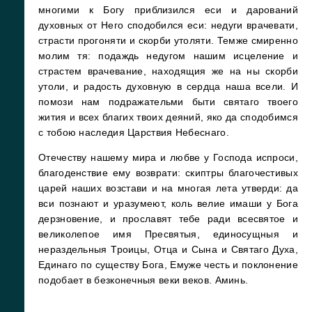
многими к Богу приблизился еси и дарований
духовных от Него сподобился еси: недуги врачевати,
страсти прогоняти и скорби утоляти. Темже смиренно
молим тя: подаждь недугом нашим исцеление и
страстем врачевание, находящия же на ны скорби
утоли, и радость духовную в сердца наша всели. И
помози нам подражательми быти святаго твоего
жития и всех благих твоих деяний, яко да сподобимся
с тобою наследия Царствия Небеснаго.
Отечеству нашему мира и любве у Господа испроси,
благоденствие ему возврати: скиптры благочестивых
царей наших возстави и на многая лета утверди: да
вси познают и уразумеют, коль велие имаши у Бога
дерзновение, и прославят тебе ради всесвятое и
великолепое имя Пресвятыя, единосущныя и
нераздельныя Троицы, Отца и Сына и Святаго Духа,
Единаго по существу Бога, Емуже честь и поклонение
подобает в безконечныя веки веков. Аминь.