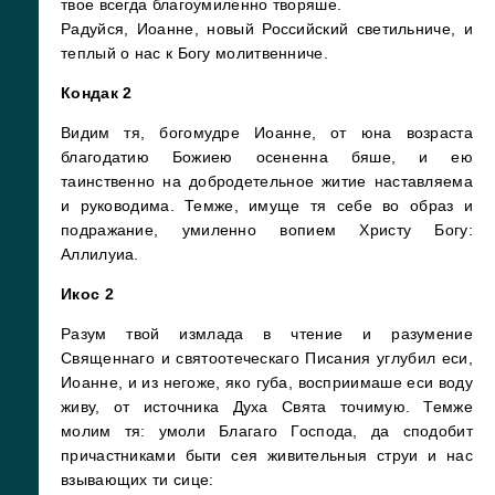
твое всегда благоумиленно творяше.
Радуйся, Иоанне, новый Российский светильниче, и
теплый о нас к Богу молитвенниче
.
Кондак 2
Видим тя, богомудре Иоанне, от юна возраста
благодатию Божиею осененна бяше, и ею
таинственно на добродетельное житие наставляема
и руководима. Темже, имуще тя себе во образ и
подражание, умиленно вопием Христу Богу:
Аллилуиа.
Икос 2
Разум твой измлада в чтение и разумение
Священнаго и святоотеческаго Писания углубил еси,
Иоанне, и из негоже, яко губа, восприимаше еси воду
живу, от источника Духа Свята точимую. Темже
молим тя: умоли Благаго Господа, да сподобит
причастниками быти сея живительныя струи и нас
взывающих ти сице: