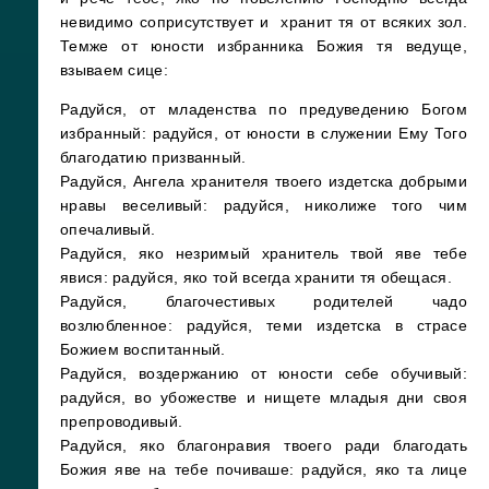
невидимо соприсутствует и хранит тя от всяких зол.
Темже от юности избранника Божия тя ведуще,
взываем сице:
Радуйся, от младенства по предуведению Богом
избранный: радуйся, от юности в служении Ему Того
благодатию призванный.
Радуйся, Ангела хранителя твоего издетска добрыми
нравы веселивый: радуйся, николиже того чим
опечаливый.
Радуйся, яко незримый хранитель твой яве тебе
явися: радуйся, яко той всегда хранити тя обещася.
Радуйся, благочестивых родителей чадо
возлюбленное: радуйся, теми издетска в страсе
Божием воспитанный.
Радуйся, воздержанию от юности себе обучивый:
радуйся, во убожестве и нищете младыя дни своя
препроводивый.
Радуйся, яко благонравия твоего ради благодать
Божия яве на тебе почиваше: радуйся, яко та лице