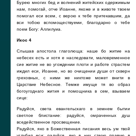
Бурею многих бед и волнений житейских одержимым
нам, помогай, отче Иоанне, якоже и в животе твоем
помогал еси всем, с верою к тебе притекавшим, да
вси тобою вспомоществуеми, благодарно о тебе
поем Богу: Аллилуиа.
Икос 4
Слышав апостола глаголюща: наше бо житие на
небесех есть и хотя е наследовати, маловременное
сие житие не во угождении плоти и работе страстем
иждил еси, Иоанне, но во очищении души от скверн
греховных, с ними же никтоже может внити в
Царствие Небесное. Темже имуще тя во образ
богоугоднаго жития и помощника в сем, взываем
сице:
Радуйся, света евангельскаго в земнем бытии
светлое блистание: радуйся, омраченных душ
вседейственное просвещение.
Радуйся, яко в Божественная писания весь ум твой
углубил еси: радуйся, яко в них стезю правую в