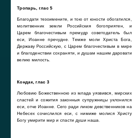
Тропарь, глас 5
Благодати тезоимените, и тою от юности обогатился,
молитвенник земли Российския богоприятен, и
Царем благочестивым премудр советодатель был
еси, Иоанне пречудне. Темже моли Христа Бога,
Державу Российскую, с Царем благочестивым в мире
и благоденствии сохраняти, и душам нашим даровати
велию милость.
Кондак, глас 3
Любовию Божественною из млада уязвився, мирских
сластей и сожития законныя супружницы уклонился
еси, отче Иоанне. Сего ради ликом девственников на
Небесех сочислился еси, с нимиже молися Христу
Богу умирити мир и спасти души наша.