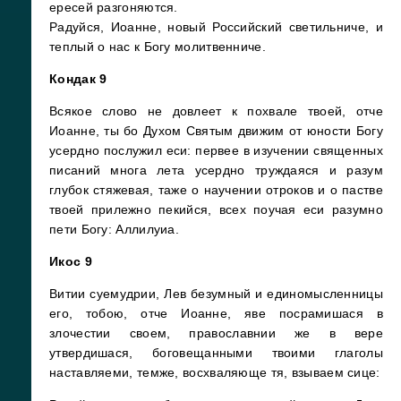
ересей разгоняются.
Радуйся, Иоанне, новый Российский светильниче, и
теплый о нас к Богу молитвенниче.
Кондак 9
Всякое слово не довлеет к похвале твоей, отче
Иоанне, ты бо Духом Святым движим от юности Богу
усердно послужил еси: первее в изучении священных
писаний многа лета усердно труждаяся и разум
глубок стяжевая, таже о научении отроков и о пастве
твоей прилежно пекийся, всех поучая еси разумно
пети Богу: Аллилуиа.
Икос 9
Витии суемудрии, Лев безумный и единомысленницы
его, тобою, отче Иоанне, яве посрамишася в
злочестии своем, православнии же в вере
утвердишася, боговещанными твоими глаголы
наставляеми, темже, восхваляюще тя, взываем сице: