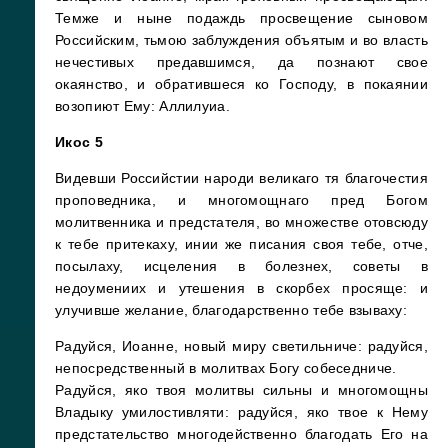
Темже и ныне подаждь просвещение сыновом
Российским, тьмою заблуждения объятым и во власть
нечестивых предавшимся, да познают свое
окаянство, и обратившеся ко Господу, в покаянии
возопиют Ему: Аллилуиа.
Икос 5
Видевши Российстии народи великаго тя благочестия
проповедника, и многомощнаго пред Богом
молитвенника и предстателя, во множестве отовсюду
к тебе притекаху, инии же писания своя тебе, отче,
посылаху, исцеления в болезнех, советы в
недоумениих и утешения в скорбех просяще: и
улучивше желание, благодарственно тебе взываху:
Радуйся, Иоанне, новый миру светильниче: радуйся,
непосредственный в молитвах Богу собеседниче.
Радуйся, яко твоя молитвы сильны и многомощны
Владыку умилостивляти: радуйся, яко твое к Нему
предстательство многодейственно благодать Его на