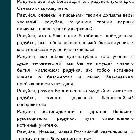
Радуйся, цевнице боговещанная: радуйся, гусли Духа
Святаго сладкозвучныя.
Радуйся, словесы и писаньми твоими догматы веры
уяснивый: радуйся, вещаньми твоими верных
смыслы в православии утвердивый.
Радуйся, яко тобою полки богоборцев победишася:
радуйся, яко тобою яснополянский богоотступник и
клевреты своя мудро изобличишася.
Радуйся, яко тобою душепагубное того учение о
душе человечестей, аки бы не имущей личнаго
бытия, низложися: радуйся, яко тобою истинное
учение о безсмертии и лично безконечнем
пребывании ея утвердися.
Радуйся, разума Божественнаго мудрый изъявителю:
радуйся, таинств церковных благоговейный
совершителю.
Радуйся, благонадежный в Царствие Небесное
руководителю: радуйся, пути спасительнаго
истинный учителю.
Радуйся, Иоанне, новый Российский светильниче, и
теплый о нас к Богу молитвенниче.