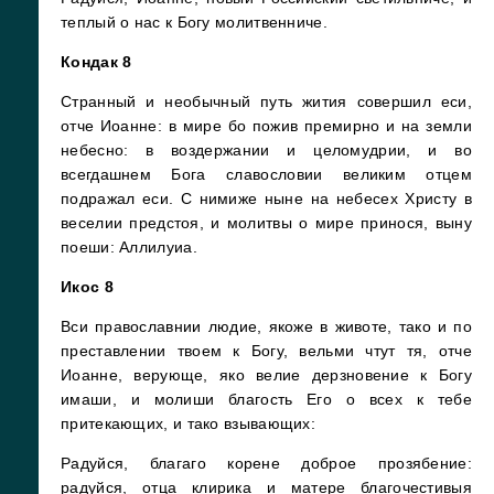
теплый о нас к Богу молитвенниче.
Кондак 8
Странный и необычный путь жития совершил еси,
отче Иоанне: в мире бо пожив премирно и на земли
небесно: в воздержании и целомудрии, и во
всегдашнем Бога славословии великим отцем
подражал еси. С нимиже ныне на небесех Христу в
веселии предстоя, и молитвы о мире принося, выну
поеши: Аллилуиа.
Икос 8
Вси православнии людие, якоже в животе, тако и по
преставлении твоем к Богу, вельми чтут тя, отче
Иоанне, верующе, яко велие дерзновение к Богу
имаши, и молиши благость Его о всех к тебе
притекающих, и тако взывающих:
Радуйся, благаго корене доброе прозябение:
радуйся, отца клирика и матере благочестивыя