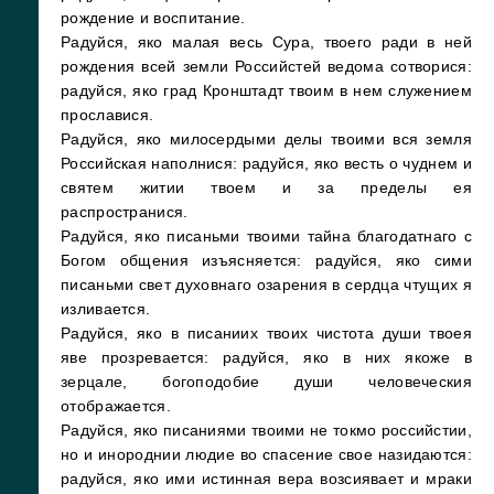
рождение и воспитание.
Радуйся, яко малая весь Сура, твоего ради в ней
рождения всей земли Российстей ведома сотворися:
радуйся, яко град Кронштадт твоим в нем служением
прославися.
Радуйся, яко милосердыми делы твоими вся земля
Российская наполнися: радуйся, яко весть о чуднем и
святем житии твоем и за пределы ея
распространися.
Радуйся, яко писаньми твоими тайна благодатнаго с
Богом общения изъясняется: радуйся, яко сими
писаньми свет духовнаго озарения в сердца чтущих я
изливается.
Радуйся, яко в писаниих твоих чистота души твоея
яве прозревается: радуйся, яко в них якоже в
зерцале, богоподобие души человеческия
отображается.
Радуйся, яко писаниями твоими не токмо российстии,
но и инороднии людие во спасение свое назидаются:
радуйся, яко ими истинная вера возсиявает и мраки