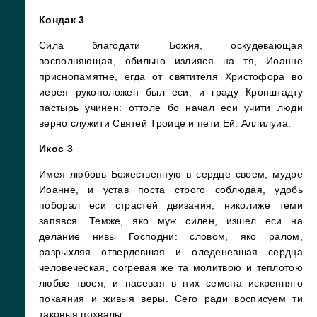
Кондак 3
Сила благодати Божия, оскудевающая
восполняющая, обильно излияся на тя, Иоанне
приснопамятне, егда от святителя Христофора во
иерея рукоположен был еси, и граду Кронштадту
пастырь учинен: оттоле бо начал еси учити люди
верно служити Святей Троице и пети Ей: Аллилуиа.
Икос 3
Имея любовь Божественную в сердце своем, мудре
Иоанне, и устав поста строго соблюдая, удобь
поборал еси страстей двизания, николиже теми
запявся. Темже, яко муж силен, изшел еси на
делание нивы Господни: словом, яко ралом,
разрыхляя отвердевшая и оледеневшая сердца
человеческая, согревая же та молитвою и теплотою
любве твоея, и насевая в них семена искренняго
покаяния и живыя веры. Сего ради восписуем ти
таковыя похвалы: