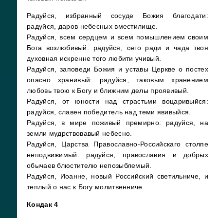
Радуйся, избранный сосуде Божия благодати:
радуйся, даров небесных вместилище.
Радуйся, всем сердцем и всем помышлением своим
Бога возлюбивый: радуйся, сего ради и чада твоя
духовная искренне того любити учивый.
Радуйся, заповеди Божия и уставы Церкве о постех
опасно хранивый: радуйся, таковым хранением
любовь твою к Богу и ближним делы проявивый.
Радуйся, от юности над страстьми воцаривыйся:
радуйся, славен победитель над теми явивыйся.
Радуйся, в мире поживый премирно: радуйся, на
земли мудрствовавый небесно.
Радуйся, Царства Православно-Российскаго столпе
неподвижимый: радуйся, православия и добрых
обычаев блюстителю непозыблемый.
Радуйся, Иоанне, новый Российский светильниче, и
теплый о нас к Богу молитвенниче
.
Кондак 4