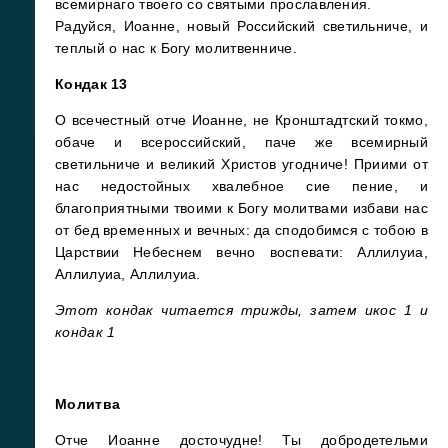
всемирнаго твоего со святыми прославления.
Радуйся, Иоанне, новый Российский светильниче, и
теплый о нас к Богу молитвенниче.
Кондак 13
О всечестный отче Иоанне, не Кронштадтский токмо,
обаче и всероссийский, паче же всемирный
светильниче и великий Христов угодниче! Приими от
нас недостойных хвалебное сие пение, и
благоприятными твоими к Богу молитвами избави нас
от бед временных и вечных: да сподобимся с тобою в
Царствии Небеснем вечно воспевати: Аллилуиа,
Аллилуиа, Аллилуиа.
Этот кондак читается трижды, затем икос 1 и
кондак 1
Молитва
Отче Иоанне досточудне! Ты добродетельми