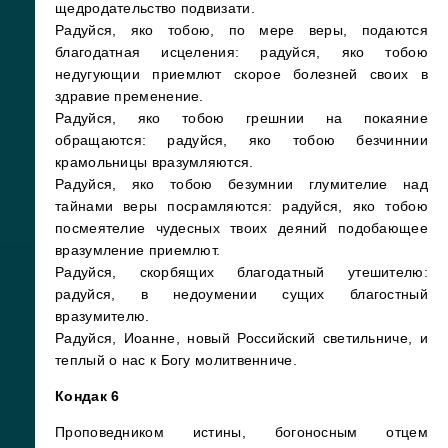
щедродательство подвизати.
Радуйся, яко тобою, по мере веры, подаются
благодатная исцеления: радуйся, яко тобою
недугующии приемлют скорое болезней своих в
здравие пременение.
Радуйся, яко тобою грешнии на покаяние
обращаются: радуйся, яко тобою безчиннии
крамольницы вразумляются.
Радуйся, яко тобою безумнии глумителие над
тайнами веры посрамляются: радуйся, яко тобою
посмеятелие чудесных твоих деяний подобающее
вразумление приемлют.
Радуйся, скорбящих благодатный утешителю:
радуйся, в недоумении сущих благостный
вразумителю.
Радуйся, Иоанне, новый Российский светильниче, и
теплый о нас к Богу молитвенниче.
Кондак 6
Проповедником истины, богоносным отцем