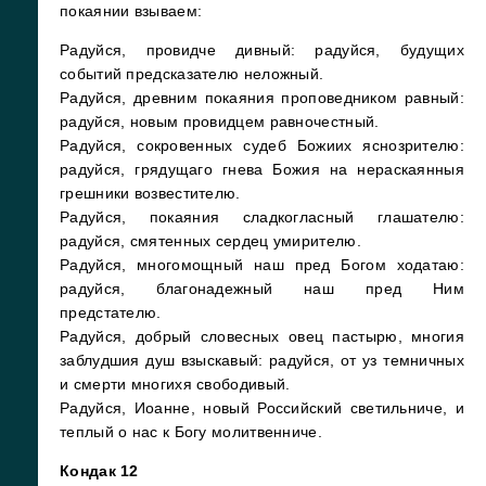
покаянии взываем:
Радуйся, провидче дивный: радуйся, будущих
событий предсказателю неложный.
Радуйся, древним покаяния проповедником равный:
радуйся, новым провидцем равночестный.
Радуйся, сокровенных судеб Божиих яснозрителю:
радуйся, грядущаго гнева Божия на нераскаянныя
грешники возвестителю.
Радуйся, покаяния сладкогласный глашателю:
радуйся, смятенных сердец умирителю.
Радуйся, многомощный наш пред Богом ходатаю:
радуйся, благонадежный наш пред Ним
предстателю.
Радуйся, добрый словесных овец пастырю, многия
заблудшия душ взыскавый: радуйся, от уз темничных
и смерти многихя свободивый.
Радуйся, Иоанне, новый Российский светильниче, и
теплый о нас к Богу молитвенниче.
Кондак 12