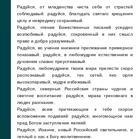
Радуйся, от младенства чиста себе от страстей
соблюдавый: радуйся, благодать святаго крещения
целу и невредиму сохранивый.
Радуйся, чтение Божественных писаний усердно
возлюбивый: радуйся, сокровенный в них смысл
право и добре уразумевый.
Радуйся, во учении книжнем прилежание примерное
показавый: радуйся, в любомудрии естественнем и
духовнем славно преуспевавый.
Радуйся, любомудрием твоим мира прелести скоро
распознавый: радуйся, тех сетей, яко орля
высокопаривый, мудре избежавый.
Радуйся, северныя Российския страны чудное и
светлое воспитание: радуйся, мрака греховнаго в
людех разгнание.
Радуйся, всем притекающим к тебе скорое
вспоможение подаваяй: радуйся, многомощное нам
пред Богом заступление являяй.
Радуйся, Иоанне, новый Российский светильниче, и
теплый о нас к Богу молитвенниче
.