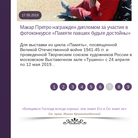
17.05.2019
Макар Претро награжден дипломом за участие в
фотоконкурсе «Памяти павших будьте достойны»
Для выставки из цикла «Память», посвященной
Великой Отечественной войне 1941-45 гг. и
проведенной Творческим союзом художников России в
московском Выставочном зале «Тушино» с 24 апреля
по 12 мая 2019...
1
2
3
4
5
6
7
8
9
«
Боящимся Господа всегда хорошо: они знают Его и Он знает их»
Св. прав. Иоанн Кронштадтский