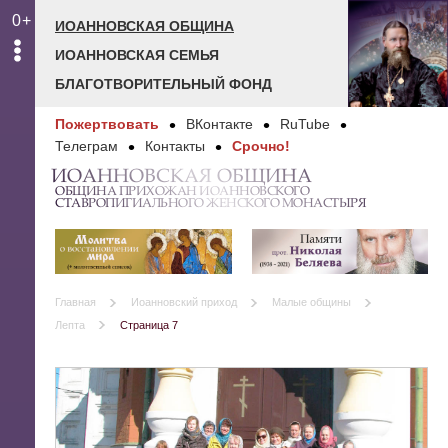
0+
ИОАННОВСКАЯ ОБЩИНА
ИОАННОВСКАЯ СЕМЬЯ
БЛАГОТВОРИТЕЛЬНЫЙ ФОНД
Пожертвовать
ВКонтакте
RuTube
Телеграм
Контакты
Срочно!
ИОАННОВСКАЯ ОБЩИНА
ОБЩИНА ПРИХОЖАН ИОАННОВСКОГО
СТАВРОПИГИАЛЬНОГО ЖЕНСКОГО МОНАСТЫРЯ
Главная
Иоанновский приход
Малые общины
Лепта
Страница 7