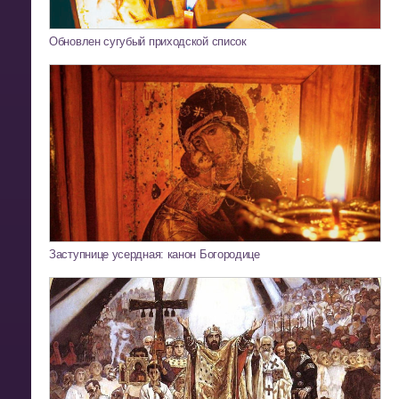
Обновлен сугубый приходской список
Заступнице усердная: канон Богородице