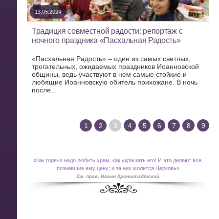
13.05.2024
Традиция совместной радости: репортаж с
ночного праздника «Пасхальная Радость»
«Пасхальная Радость» – один из самых светлых,
трогательных, ожидаемых праздников Иоанновской
общины, ведь участвуют в нем самые стойкие и
любящие Иоанновскую обитель прихожане. В ночь
после...
1
2
3
4
5
6
7
8
9
«
Как горячо надо любить храм, как украшать его! И это делают все,
познавшие ему цену; и за них молится Церковь»
Св. прав. Иоанн Кронштадтский