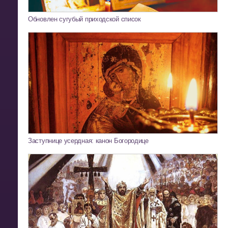
Обновлен сугубый приходской список
Заступнице усердная: канон Богородице