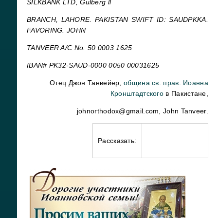
SILKBANK LTD, Gulberg ll
BRANCH, LAHORE. PAKISTAN SWIFT ID: SAUDPKKA.
FAVORING. JOHN
TANVEER A/C No. 50 0003 1625
IBAN# PK32-SAUD-0000 0050 00031625
Отец Джон Танвейер,
община св. прав. Иоанна
Кронштадтского
в Пакистане,
johnorthodox@gmail.com, John Tanveer.
Рассказать: