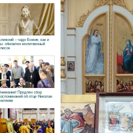
Ближний – чадо Божие, как и
ты: обновлен молитвенный
список
Внимание! Продлен сбор
воспоминаний об отце Николае
Беляеве