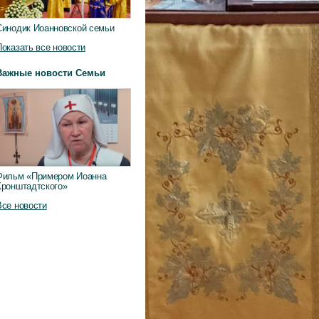
Синодик Иоанновской семьи
Показать все новости
Важные новости Семьи
Фильм «Примером Иоанна
Кронштадтского»
Все новости