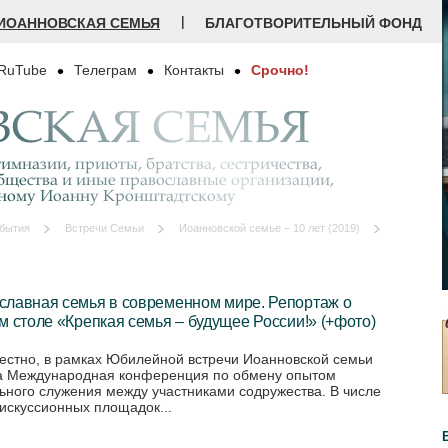
|
ИОАННОВСКАЯ СЕМЬЯ
БЛАГОТВОРИТЕЛЬНЫЙ ФОНД
RuTube
Телеграм
Контакты
Срочно!
СКАЯ СЕМЬЯ
имназии, приюты, братства, сестричества,
бщества и иные православные организации,
дному Иоанну Кронштадтскому
бытия
Встречи Семьи
Иоанновской семье – 10 лет (2019)
славная семья в современном мире. Репортаж о
м столе «Крепкая семья – будущее России!» (+фото)
вестно, в рамках Юбилейной встречи Иоанновской семьи
 Международная конференция по обмену опытом
ьного служения между участниками содружества. В числе
дискуссионных площадок...