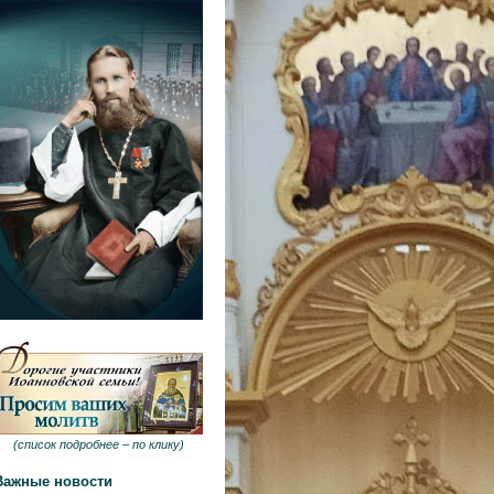
(
список подробнее –
по клику
)
Важные новости