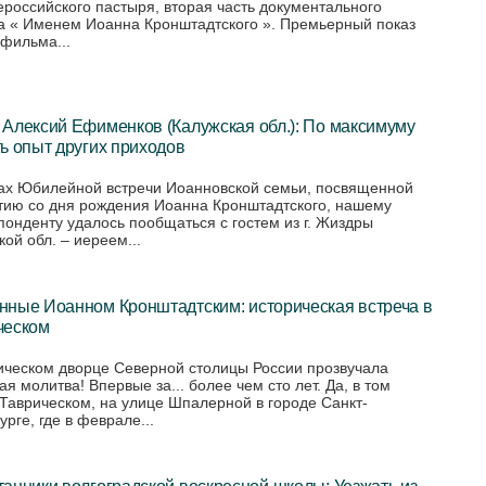
ероссийского пастыря, вторая часть документального
 « Именем Иоанна Кронштадтского ». Премьерный показ
 фильма...
Алексий Ефименков (Калужская обл.): По максимуму
ь опыт других приходов
ах Юбилейной встречи Иоанновской семьи, посвященной
тию со дня рождения Иоанна Кронштадтского, нашему
понденту удалось пообщаться с гостем из г. Жиздры
ой обл. – иереем...
нные Иоанном Кронштадтским: историческая встреча в
ческом
ическом дворце Северной столицы России прозвучала
я молитва! Впервые за... более чем сто лет. Да, в том
Таврическом, на улице Шпалерной в городе Санкт-
рге, где в феврале...
анники волгоградской воскресной школы: Уезжать из