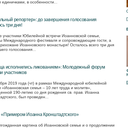
 единичками, в особенности...
льный репортер»: до завершения голосования
сь три дня!
е участники Юбилейной встречи Иоанновской семьи,
ы Международного фестиваля и сопровождающие гости, а
прихожане Иоанновского монастыря! Осталось всего три дня
шего голосования...
ца исполнились ликованием»: Молодежный форум
и участников
ября 2019 года (чт) в рамках Международной юбилейной
и «Иоанновская семья – 10 лет труда и молитв»,
енной 190-летию со дня рождения св. прав. Иоанна
адтского, был проведен...
 «Примером Иоанна Кронштадтского»
лгожданная картина об Иоанновской семье и о продолжении