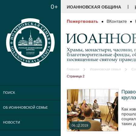
0+
|
ИОАННОВСКАЯ ОБЩИНА
Пожертвовать
ВКонтакте
ИОАННОВ
Храмы, монастыри, часовни, г
благотворительные фонды, о
посвященные святому праве
Главная
Иоанновская семья
Со
Страница 2
Право
ПОИСК
кругло
ОБ ИОАННОВСКОЙ СЕМЬЕ
Как из
прошла
социал
НОВОСТИ
таких 
06.12.2019