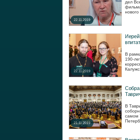
дел Вс
фильма
нового
22.11.2019
Иерей 
впитат
В рамк
190-ле
коррес
Калужск
22.11.2019
Собра
Таври
В Тавр
соборна
самом 
Петербу
21.11.2019
Воспит