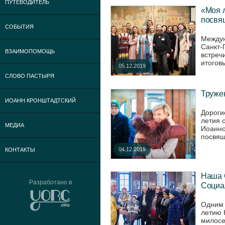
ПУТЕВОДИТЕЛЬ
«Моя 
посвя
СОБЫТИЯ
Междун
Санкт-
ВЗАИМОПОМОЩЬ
встреч
итогов
05.12.2019
СЛОВО ПАСТЫРЯ
Труже
ИОАНН КРОНШТАДТСКИЙ
Дороги
летия 
МЕДИА
Иоанно
посвящ
04.12.2019
КОНТАКТЫ
Наша 
Разработано в
Социал
Одним 
летию 
милосе