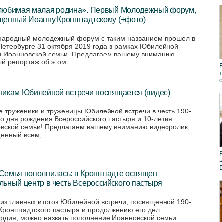
любимая малая родина». Первый Молодежный форум,
щенный Иоанну Кронштадтскому (+фото)
ародный молодежный форум с таким названием прошел в
Петербурге 31 октября 2019 года в рамках Юбилейной
и Иоанновской семьи. Предлагаем вашему вниманию
ый репортаж об этом...
никам Юбилейной встречи посвящается (видео)
е труженики и труженицы Юбилейной встречи в честь 190-
со дня рождения Всероссийского пастыря и 10-летия
вской семьи! Предлагаем вашему вниманию видеоролик,
енный всем,...
Семья пополнилась: в Кронштадте освящен
ьный центр в честь Всероссийского пастыря
из главных итогов Юбилейной встречи, посвященной 190-
Кронштадтского пастыря и продолжению его дел
рдия, можно назвать пополнение Иоанновской семьи