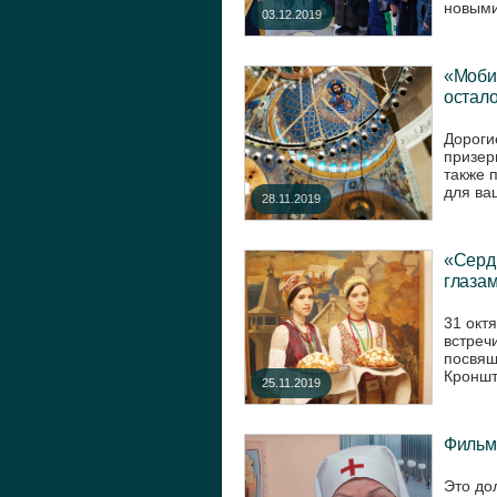
новыми
03.12.2019
«Моби
остало
Дороги
призер
также 
для ва
28.11.2019
«Серд
глазам
31 окт
встреч
посвящ
Кроншт
25.11.2019
Фильм
Это до