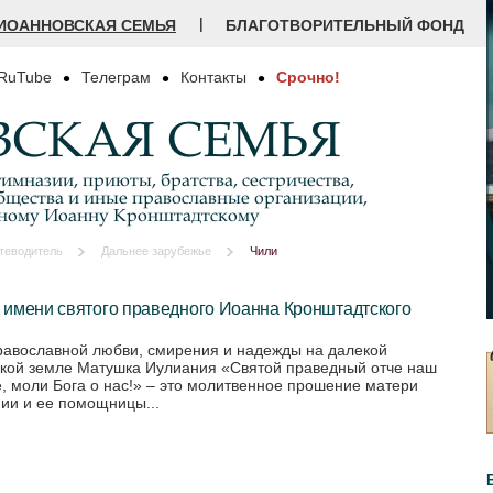
|
ИОАННОВСКАЯ СЕМЬЯ
БЛАГОТВОРИТЕЛЬНЫЙ ФОНД
RuTube
Телеграм
Контакты
Срочно!
СКАЯ СЕМЬЯ
имназии, приюты, братства, сестричества,
бщества и иные православные организации,
дному Иоанну Кронштадтскому
теводитель
Дальнее зарубежье
Чили
 имени святого праведного Иоанна Кронштадтского
равославной любви, смирения и надежды на далекой
кой земле Матушка Иулиания «Святой праведный отче наш
, моли Бога о нас!» – это молитвенное прошение матери
ии и ее помощницы...