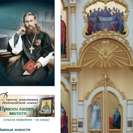
(
список подробнее –
по клику
)
Важные новости