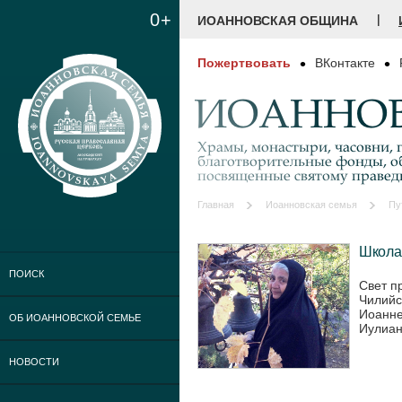
0+
|
ИОАННОВСКАЯ ОБЩИНА
Пожертвовать
ВКонтакте
ИОАННОВ
Храмы, монастыри, часовни, г
благотворительные фонды, о
посвященные святому праве
Главная
Иоанновская семья
Пу
Школа
ПОИСК
Свет п
Чилийс
Иоанне
ОБ ИОАННОВСКОЙ СЕМЬЕ
Иулиан
НОВОСТИ