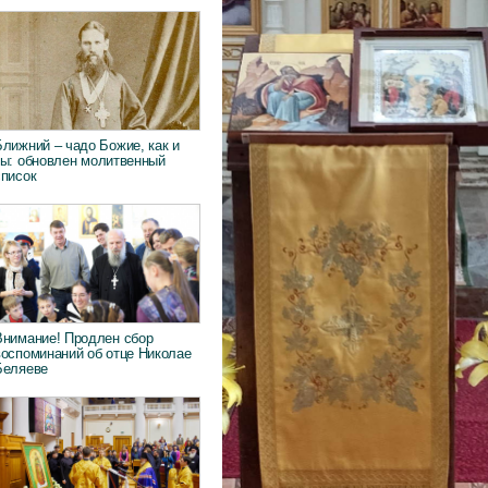
Ближний – чадо Божие, как и
ты: обновлен молитвенный
список
Внимание! Продлен сбор
воспоминаний об отце Николае
Беляеве