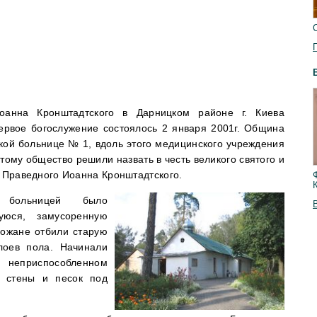
оанна Кронштадтского в Дарницком районе г. Киева
первое богослужение состоялось 2 января 2001г. Община
кой больнице № 1, вдоль этого медицинского учреждения
тому общество решили назвать в честь великого святого и
, Праведного Иоанна Кронштадтского.
больницей было
уюся, замусоренную
хожане отбили старую
слоев пола. Начинали
неприспособленном
 стены и песок под