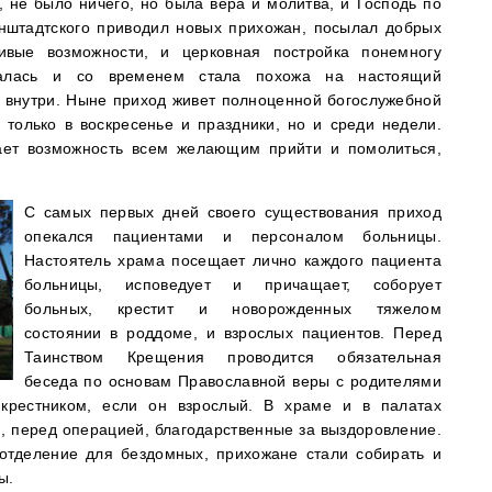
 не было ничего, но была вера и молитва, и Господь по
онштадтского приводил новых прихожан, посылал добрых
ивые возможности, и церковная постройка понемногу
шалась и со временем стала похожа на настоящий
 внутри. Ныне приход живет полноценной богослужебной
только в воскресенье и праздники, но и среди недели.
ает возможность всем желающим прийти и помолиться,
С самых первых дней своего существования приход
опекался пациентами и персоналом больницы.
Настоятель храма посещает лично каждого пациента
больницы, исповедует и причащает, соборует
больных, крестит и новорожденных тяжелом
состоянии в роддоме, и взрослых пациентов. Перед
Таинством Крещения проводится обязательная
беседа по основам Православной веры с родителями
 крестником, если он взрослый. В храме и в палатах
, перед операцией, благодарственные за выздоровление.
 отделение для бездомных, прихожане стали собирать и
ы.