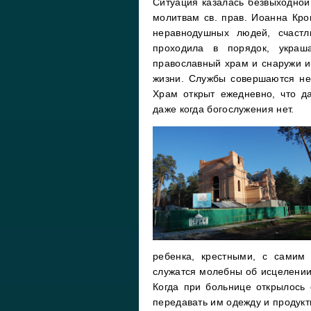
Ситуация казалась безвыходной,
молитвам св. прав. Иоанна Кр
неравнодушных людей, счастл
проходила в порядок, укра
православный храм и снаружи и
жизни. Службы совершаются не 
Храм открыт ежедневно, что д
даже когда богослужения нет.
ребенка, крестными, с самим
служатся молебны об исцелении
Когда при больнице открылось
передавать им одежду и продукт