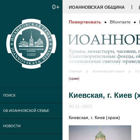
0+
|
ИОАННОВСКАЯ ОБЩИНА
Пожертвовать
ВКонтакте
ИОАННОВ
Храмы, монастыри, часовни, г
благотворительные фонды, о
посвященные святому праве
Главная
Иоанновская семья
Пу
(храм)
Киевская, г. Киев (
ПОИСК
30.11.-0001
ОБ ИОАННОВСКОЙ СЕМЬЕ
Киевская, г. Киев (храм)
НОВОСТИ