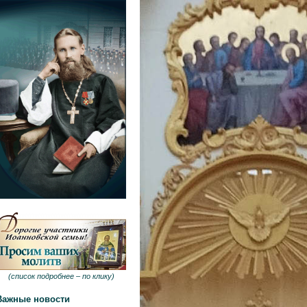
(
список подробнее –
по клику
)
Важные новости