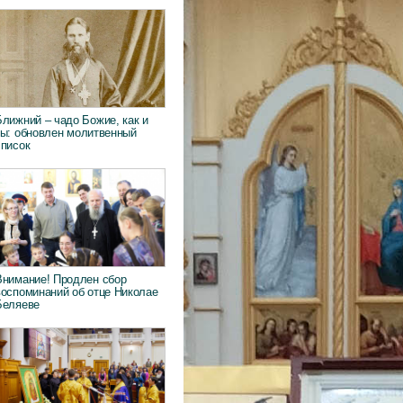
Ближний – чадо Божие, как и
ты: обновлен молитвенный
список
Внимание! Продлен сбор
воспоминаний об отце Николае
Беляеве