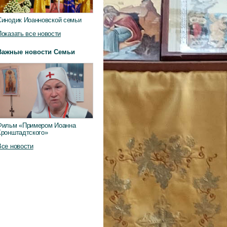
Синодик Иоанновской семьи
Показать все новости
Важные новости Семьи
Фильм «Примером Иоанна
Кронштадтского»
Все новости