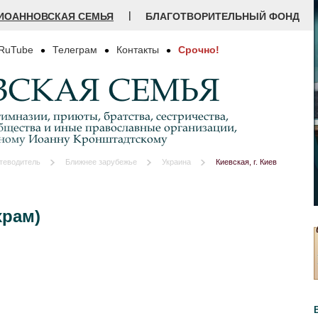
|
ИОАННОВСКАЯ СЕМЬЯ
БЛАГОТВОРИТЕЛЬНЫЙ ФОНД
RuTube
Телеграм
Контакты
Срочно!
СКАЯ СЕМЬЯ
имназии, приюты, братства, сестричества,
бщества и иные православные организации,
дному Иоанну Кронштадтскому
теводитель
Ближнее зарубежье
Украина
Киевская, г. Киев
храм)