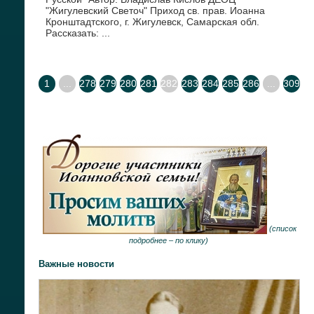
"Жигулевский Светоч" Приход св. прав. Иоанна
Кронштадтского, г. Жигулевск, Самарская обл.
Рассказать: ...
1
...
278
279
280
281
282
283
284
285
286
...
309
(
список
подробнее –
по клику
)
Важные новости