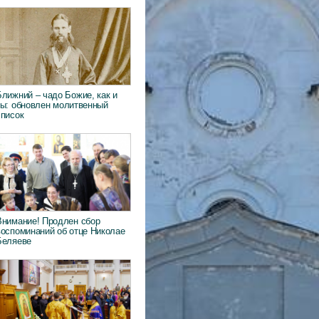
Ближний – чадо Божие, как и
ты: обновлен молитвенный
список
Внимание! Продлен сбор
воспоминаний об отце Николае
Беляеве