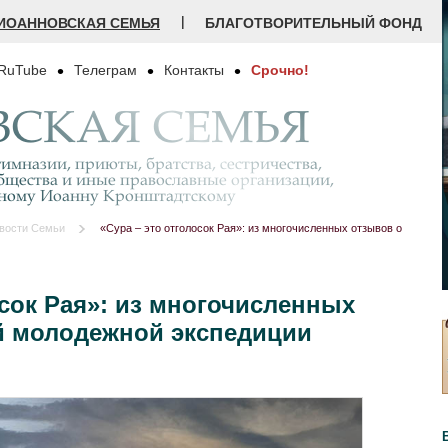
|
ИОАННОВСКАЯ СЕМЬЯ
БЛАГОТВОРИТЕЛЬНЫЙ ФОНД
RuTube
Телеграм
Контакты
Срочно!
СКАЯ СЕМЬЯ
имназии, приюты, братства, сестричества,
бщества и иные православные организации,
дному Иоанну Кронштадтскому
вости Семьи
«Сура – это отголосок Рая»: из многочисленных отзывов о
осок Рая»: из многочисленных
й молодежной экспедиции