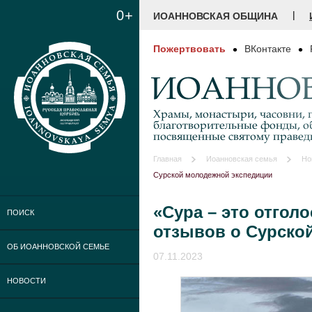
0+
|
ИОАННОВСКАЯ ОБЩИНА
Пожертвовать
ВКонтакте
ИОАННОВ
Храмы, монастыри, часовни, г
благотворительные фонды, о
посвященные святому праве
Главная
Иоанновская семья
Но
Сурской молодежной экспедиции
«Сура – это отгол
ПОИСК
отзывов о Сурско
ОБ ИОАННОВСКОЙ СЕМЬЕ
07.11.2023
НОВОСТИ