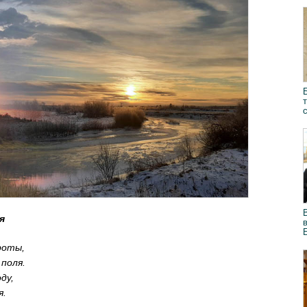
я
роты,
поля.
ду,
я.