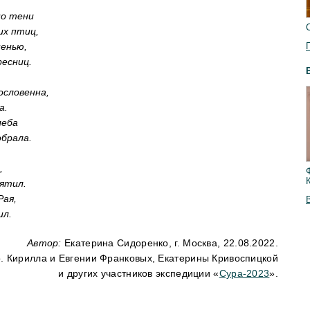
но тени
их птиц,
ненью,
ресниц.
ословенна,
а.
леба
обрала.
,
вятил.
Рая,
ил.
Автор:
Екатерина Сидоренко, г. Москва, 22.08.2022.
. Кирилла и Евгении Франковых, Екатерины Кривоспицкой
и других участников экспедиции «
Сура-2023
».