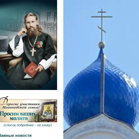
(
список подробнее –
по клику
)
Важные новости