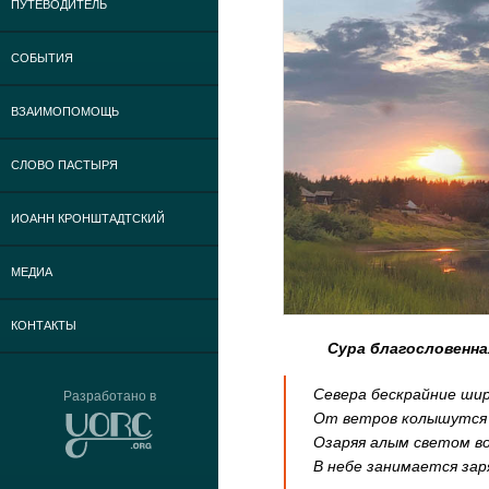
ПУТЕВОДИТЕЛЬ
СОБЫТИЯ
ВЗАИМОПОМОЩЬ
СЛОВО ПАСТЫРЯ
ИОАНН КРОНШТАДТСКИЙ
МЕДИА
КОНТАКТЫ
Сура благословенна
Севера бескрайние ши
Разработано в
От ветров колышутся 
Озаряя алым светом во
В небе занимается зар