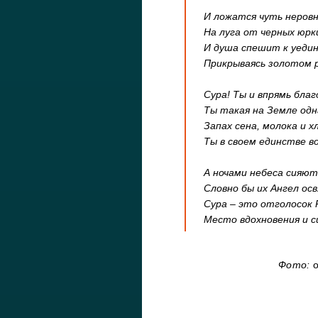
И ложатся чуть неров
На луга от черных юрк
И душа спешит к уеди
Прикрываясь золотом 
Сура! Ты и впрямь благ
Ты такая на Земле одн
Запах сена, молока и х
Ты в своем единстве в
А ночами небеса сияют
Словно бы их Ангел ос
Сура – это отголосок 
Место вдохновения и с
Фото:
о