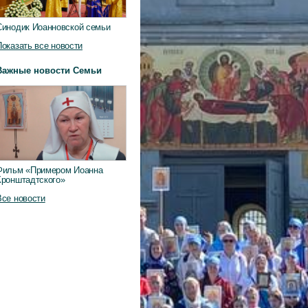
Синодик Иоанновской семьи
Показать все новости
Важные новости Семьи
Фильм «Примером Иоанна
Кронштадтского»
Все новости