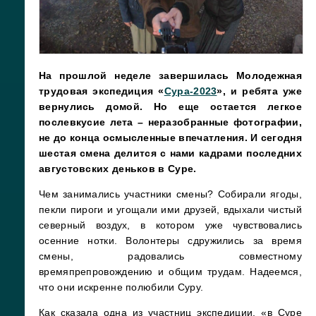
На прошлой неделе завершилась Молодежная
трудовая экспедиция «
Сура-2023
», и ребята уже
вернулись домой. Но еще остается легкое
послевкусие лета – неразобранные фотографии,
не до конца осмысленные впечатления. И сегодня
шестая смена делится с нами кадрами последних
августовских деньков в Суре.
Чем занимались участники смены? Собирали ягоды,
пекли пироги и угощали ими друзей, вдыхали чистый
северный воздух, в котором уже чувствовались
осенние нотки. Волонтеры сдружились за время
смены, радовались совместному
времяпрепровождению и общим трудам. Надеемся,
что они искренне полюбили Суру.
Как сказала одна из участниц экспедиции, «в Суре