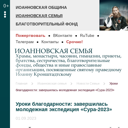
0+
ИОАННОВСКАЯ ОБЩИНА
ИОАННОВСКАЯ СЕМЬЯ
БЛАГОТВОРИТЕЛЬНЫЙ ФОНД
Пожертвовать
ВКонтакте
RuTube
Телеграм
Контакты
Срочно!
ИОАННОВСКАЯ СЕМЬЯ
Храмы, монастыри, часовни, гимназии, приюты,
братства, сестричества, благотворительные
фонды, общества и иные православные
организации, посвященные святому праведному
Иоанну Кронштадтскому
Главная
Иоанновская семья
Новости Семьи
Уроки
благодарности: завершилась молодежная экспедиция «Сура-2023»
Уроки благодарности: завершилась
молодежная экспедиция «Сура-2023»
01.09.2023