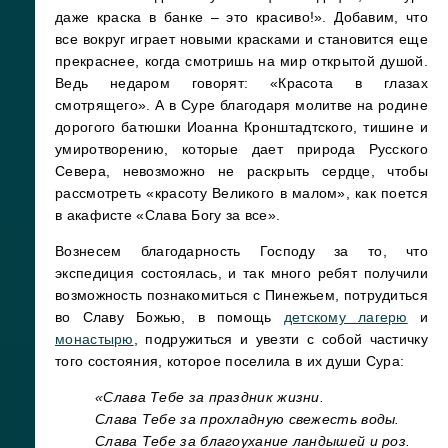
даже краска в банке – это красиво!». Добавим, что
все вокруг играет новыми красками и становится еще
прекраснее, когда смотришь на мир открытой душой.
Ведь недаром говорят: «Красота в глазах
смотрящего». А в Суре благодаря молитве на родине
дорогого батюшки Иоанна Кронштадтского, тишине и
умиротворению, которые дает природа Русского
Севера, невозможно не раскрыть сердце, чтобы
рассмотреть «красоту Великого в малом», как поется
в акафисте «Слава Богу за все».
Вознесем благодарность Господу за то, что
экспедиция состоялась, и так много ребят получили
возможность познакомиться с Пинежьем, потрудиться
во Славу Божью, в помощь
детскому лагерю
и
монастырю
, подружиться и увезти с собой частичку
того состояния, которое поселила в их души Сура:
«Слава Тебе за праздник жизни.
Слава Тебе за прохладную свежесть воды.
Слава Тебе за благоухание ландышей и роз.