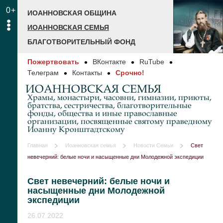
0+
ИОАННОВСКАЯ ОБЩИНА
ИОАННОВСКАЯ СЕМЬЯ
БЛАГОТВОРИТЕЛЬНЫЙ ФОНД
Пожертвовать
ВКонтакте
RuTube
Телеграм
Контакты
Срочно!
ИОАННОВСКАЯ СЕМЬЯ
Храмы, монастыри, часовни, гимназии, приюты,
братства, сестричества, благотворительные
фонды, общества и иные православные
организации, посвященные святому праведному
Иоанну Кронштадтскому
Главная
Иоанновская семья
Новости Семьи
Свет
невечерний: белые ночи и насыщенные дни Молодежной экспедиции
Свет невечерний: белые ночи и
насыщенные дни Молодежной
экспедиции
26.07.2022