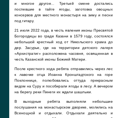
и многое другое... Третьей смене достались
поспевшие в тайге ягоды, заготовка овощных
консервов для местного монастыря на зиму и песни
под гитару.
21 июля 2022 года, в честь явления иконы Пресвятой
Богородицы во граде Казани в 1579 году, состоялся
небольшой крестный ход от Никольского храма до
дер. Засурье, где на территории детского лагеря
«Архистратиг» расположена часовня, освященная в
честь Казанской иконы Божией Матери.
После крестного хода ребята отправились через лес
к лавочке отца Иоанна Кронштадтского на горе
Поклоннице, полюбовались оттуда прекрасным
видом на Суру и пособирали ягоды в лесу. А вечером
на берегу реки Пинеги их ждали шашлыки.
В выходные ребята выполняли небольшие
послушания на монастырском дворике, молились на
Всенощной и отдыхали. Отдыхали деятельно и