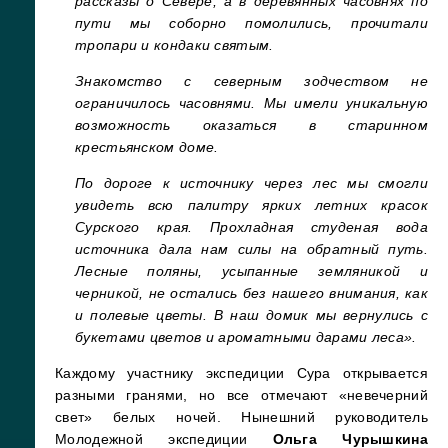
рассказы о Севере, а в деревянных часовнях по
пути мы соборно помолились, прочитали
тропари и кондаки святым.
Знакомство с северным зодчеством не
ограничилось часовнями. Мы имели уникальную
возможность оказаться в старинном
крестьянском доме.
По дороге к источнику через лес мы смогли
увидеть всю палитру ярких летних красок
Сурского края. Прохладная студеная вода
источника дала нам силы на обратный путь.
Лесные поляны, усыпанные земляникой и
черникой, не остались без нашего внимания, как
и полевые цветы. В наш домик мы вернулись с
букетами цветов и ароматными дарами леса».
Каждому участнику экспедиции Сура открывается
разными гранями, но все отмечают «невечерний
свет» белых ночей. Нынешний руководитель
Молодежной экспедиции
Ольга Чурышкина