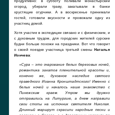
продуктивно: в субботу поливали монастырский
огород, убирали траву, закатывали в банки
хрустящие огурчики. А в воскресенье принимали
гостей, готовили вкусности и провожали одну из
участниц домой.
Хотя участие в экспедиции связано и с физическим, и
с духовным трудом, для городских жителей сурские
будни больше похожи на праздники. Вот что говорит
о своей поездке участница третьей смены
Наталья
Иончева
:
«Сура
–
это очарование белых березовых ночей,
романтика закатов пленительной красоты и,
конечно же, духовное наследие святого
праведного Иоанна Кронштадтского! Именно с
белых ночей и началось наше знакомство с
Пинежским краем. Утром мы дружно
отправились на Литургию, а днем направили
свои стопы на источник святителя Николая.
Длинный маршрут скрасили народные песни и