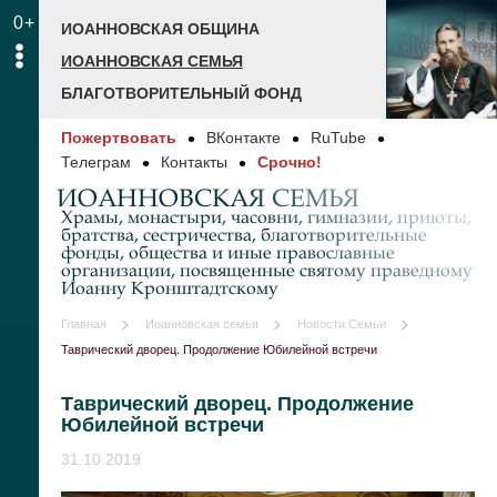
0+
ИОАННОВСКАЯ ОБЩИНА
ИОАННОВСКАЯ СЕМЬЯ
БЛАГОТВОРИТЕЛЬНЫЙ ФОНД
Пожертвовать
ВКонтакте
RuTube
Телеграм
Контакты
Срочно!
ИОАННОВСКАЯ СЕМЬЯ
Храмы, монастыри, часовни, гимназии, приюты,
братства, сестричества, благотворительные
фонды, общества и иные православные
организации, посвященные святому праведному
Иоанну Кронштадтскому
Главная
Иоанновская семья
Новости Семьи
Таврический дворец. Продолжение Юбилейной встречи
Таврический дворец. Продолжение
Юбилейной встречи
31.10.2019