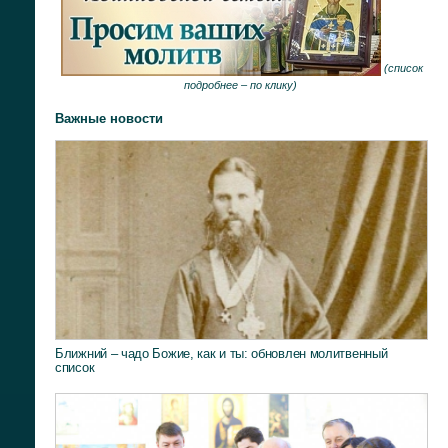
(
список
подробнее –
по клику
)
Важные новости
Ближний – чадо Божие, как и ты: обновлен молитвенный
список