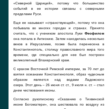
«Северной Царицей», потому что большинство
событий в ее истории связаны с северными
пределами Руси.
Еще ее называют «странствующей», потому что она
побывала во многих городах и странах. Принято
считать, что с учеником апостола Луки
Феофилом
она попала в Антиохию. Затем находилась несколько
веков в Иерусалиме, позже была перенесена в
Константинополь, столицу православного мира того
времени, где специально для нее был построен
великолепный Влахернский храм.
С крахом Восточной Римской империи, за 70 лет до
взятия османами Константинополя, образ чудесным
образом является над водами Ладожского
озера. Этот день – 26 июня ст. ст., 9 июля н. ст. – стал
днем чествования иконы.
Согласно рукописному «Сказанию о Тихвинской
иконе Богоматери», она шествовала по воздуху из