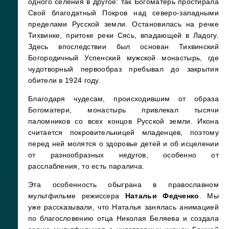
одного селения в другое: так Богоматерь простирала
Свой благодатный Покров над северо-западными
пределами Русской земли. Остановилась на речке
Тихвинке, притоке реки Сясь, впадающей в Ладогу.
Здесь впоследствии был основан Тихвинский
Богородичный Успенский мужской монастырь, где
чудотворный первообраз пребывал до закрытия
обители в 1924 году.
Благодаря чудесам, происходившим от образа
Богоматери, монастырь привлекал тысячи
паломников со всех концов Русской земли. Икона
считается покровительницей младенцев, поэтому
перед ней молятся о здоровье детей и об исцелении
от разнообразных недугов, особенно от
расслабления, то есть паралича.
Эта особенность обыграна в православном
мультфильме режиссера
Натальи Федченко
. Мы
уже рассказывали, что Наталья занялась анимацией
по благословению отца Николая Беляева и создала