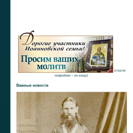
(
список
подробнее –
по клику
)
Важные новости