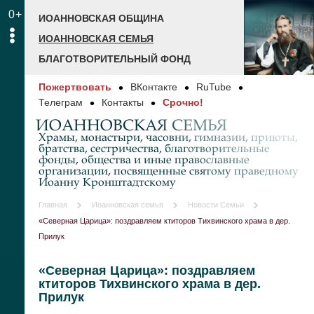
0+
ИОАННОВСКАЯ ОБЩИНА
ИОАННОВСКАЯ СЕМЬЯ
БЛАГОТВОРИТЕЛЬНЫЙ ФОНД
Пожертвовать
ВКонтакте
RuTube
Телеграм
Контакты
Срочно!
ИОАННОВСКАЯ СЕМЬЯ
Храмы, монастыри, часовни, гимназии, приюты,
братства, сестричества, благотворительные
фонды, общества и иные православные
организации, посвященные святому праведному
Иоанну Кронштадтскому
Главная
Иоанновская семья
Новости Семьи
«Северная Царица»: поздравляем ктиторов Тихвинского храма в дер.
Прилук
«Северная Царица»: поздравляем
ктиторов Тихвинского храма в дер.
Прилук