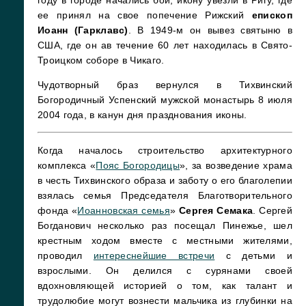
году в городе начались бои, икону увезли в Ригу, где
ее принял на свое попечение Рижский
епископ
Иоанн (Гарклавс)
. В 1949-м он вывез святыню в
США, где он ав течение 60 лет находилась в Свято-
Троицком соборе в Чикаго.
Чудотворный браз вернулся в Тихвинский
Богородичный Успенский мужской монастырь 8 июля
2004 года, в канун дня празднования иконы.
Когда началось строительство архитектурного
комплекса «
Пояс Богородицы
», за возведение храма
в честь Тихвинского образа и заботу о его благолепии
взялась семья Председателя Благотворительного
фонда «
Иоанновская семья
»
Сергея Семака
. Сергей
Богданович несколько раз посещал Пинежье, шел
крестным ходом вместе с местными жителями,
проводил
интереснейшие встречи
с детьми и
взрослыми. Он делился с сурянами своей
вдохновляющей историей о том, как талант и
трудолюбие могут вознести мальчика из глубинки на