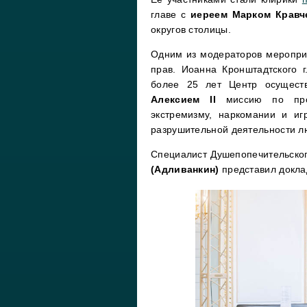
главе с
иереем Марком Кравч
округов столицы.
Одним из модераторов меропри
прав. Иоанна Кронштадтского 
более 25 лет Центр осущест
Алексием II
миссию по проти
экстремизму, наркомании и иг
разрушительной деятельности л
Специалист Душепопечительског
(Адливанкин)
представил докла