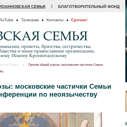
|
ИОАННОВСКАЯ СЕМЬЯ
БЛАГОТВОРИТЕЛЬНЫЙ ФОНД
RuTube
Телеграм
Контакты
Срочно!
СКАЯ СЕМЬЯ
имназии, приюты, братства, сестричества,
бщества и иные православные организации,
дному Иоанну Кронштадтскому
вости Семьи
Против общей угрозы: московские частички Семьи
тву
озы: московские частички Семьи
онференции по неоязычеству