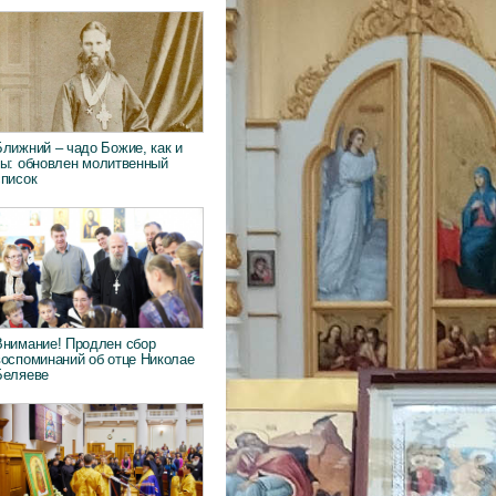
Ближний – чадо Божие, как и
ты: обновлен молитвенный
список
Внимание! Продлен сбор
воспоминаний об отце Николае
Беляеве