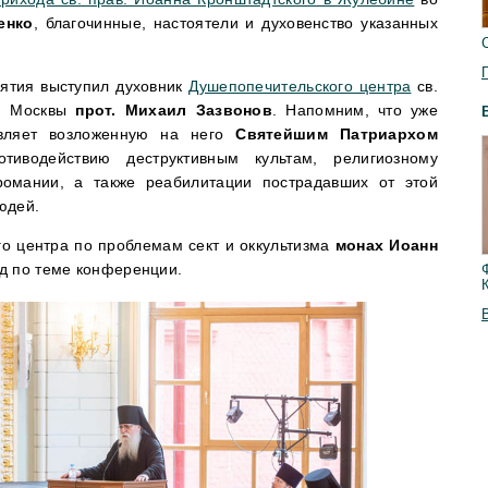
енко
, благочинные, настоятели и духовенство указанных
ятия выступил духовник
Душепопечительского центра
св.
г. Москвы
прот. Михаил Зазвонов
. Напомним, что уже
вляет возложенную на него
Святейшим Патриархом
водействию деструктивным культам, религиозному
романии, а также реабилитации пострадавших от этой
юдей.
о центра по проблемам сект и оккультизма
монах Иоанн
д по теме конференции.