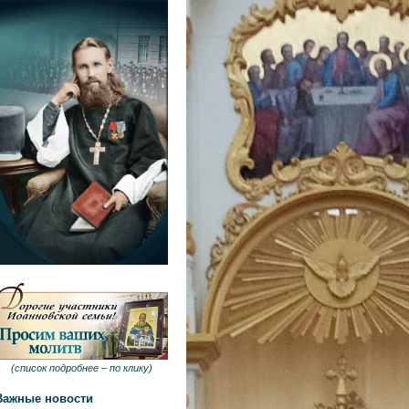
(
список подробнее –
по клику
)
Важные новости