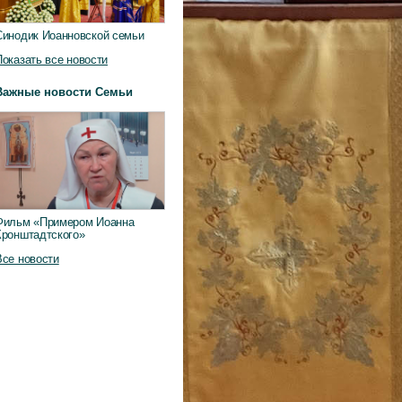
Синодик Иоанновской семьи
Показать все новости
Важные новости Семьи
хся
Фильм «Примером Иоанна
Кронштадтского»
Все новости