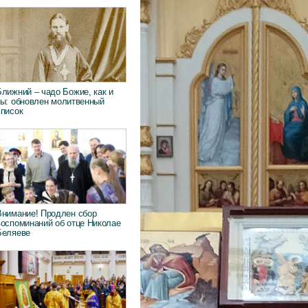
Ближний – чадо Божие, как и
ты: обновлен молитвенный
список
Внимание! Продлен сбор
воспоминаний об отце Николае
Беляеве