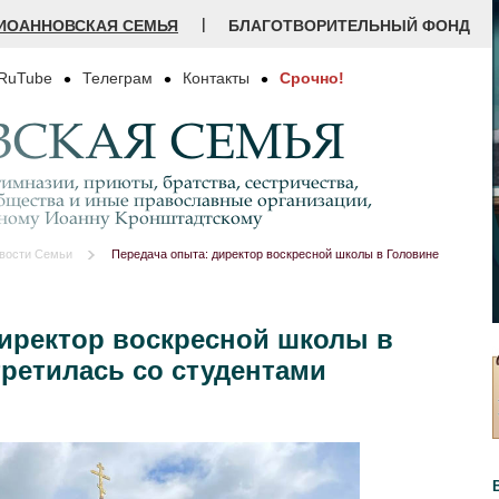
|
ИОАННОВСКАЯ СЕМЬЯ
БЛАГОТВОРИТЕЛЬНЫЙ ФОНД
RuTube
Телеграм
Контакты
Срочно!
СКАЯ СЕМЬЯ
имназии, приюты, братства, сестричества,
бщества и иные православные организации,
дному Иоанну Кронштадтскому
вости Семьи
Передача опыта: директор воскресной школы в Головине
директор воскресной школы в
третилась со студентами