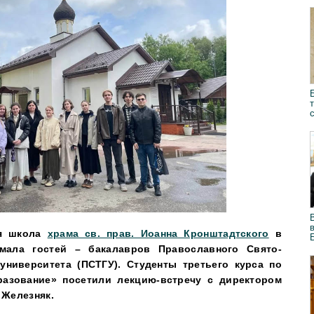
ая школа
храма св. прав. Иоанна Кронштадтского
в
мала гостей – бакалавров Православного Свято-
университета (ПСТГУ). Студенты третьего курса по
азование» посетили лекцию-встречу с директором
 Железняк.