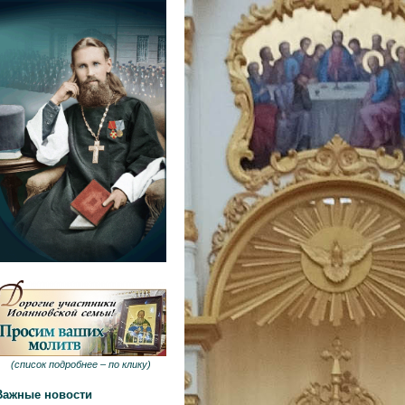
(
список подробнее –
по клику
)
Важные новости