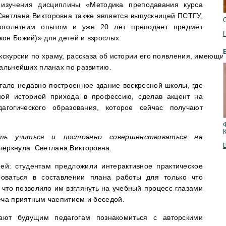
 изучения дисциплины «Методика преподавания курса
Светлана Викторовна также является выпускницей ПСТГУ,
ноголетним опытом и уже 20 лет преподает предмет
он Божий)» для детей и взрослых.
экскурсии по храму, рассказа об истории его появления, имеющи
дальнейших планах по развитию.
тало недавно построенное здание воскресной школы, где
ной историей прихода в профессию, сделав акцент на
дагогического образования, которое сейчас получают
ть учиться и постоянно совершенствоваться на
черкнула Светлана Викторовна.
ией: студентам предложили интерактивное практическое
роваться в составлении плана работы для только что
что позволило им взглянуть на учебный процесс глазами
еча приятным чаепитием и беседой.
ают будущим педагогам познакомиться с авторскими