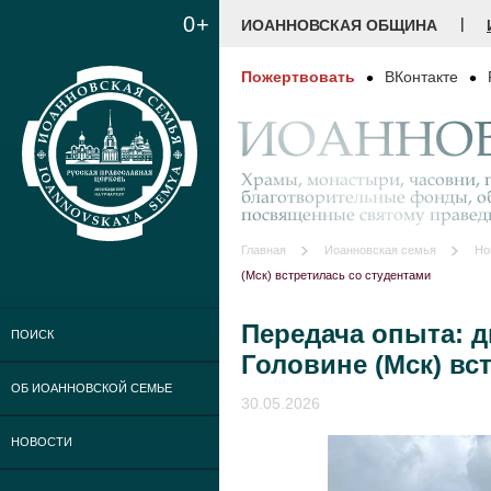
0+
|
ИОАННОВСКАЯ ОБЩИНА
Пожертвовать
ВКонтакте
ИОАННОВ
Храмы, монастыри, часовни, г
благотворительные фонды, о
посвященные святому праве
Главная
Иоанновская семья
Но
(Мск) встретилась со студентами
Передача опыта: 
ПОИСК
Головине (Мск) вс
ОБ ИОАННОВСКОЙ СЕМЬЕ
30.05.2026
НОВОСТИ