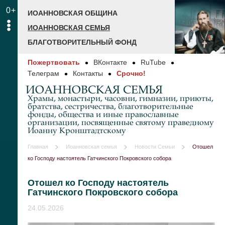
0+
ИОАННОВСКАЯ ОБЩИНА
ИОАННОВСКАЯ СЕМЬЯ
БЛАГОТВОРИТЕЛЬНЫЙ ФОНД
Пожертвовать
ВКонтакте
RuTube
Телеграм
Контакты
Срочно!
ИОАННОВСКАЯ СЕМЬЯ
Храмы, монастыри, часовни, гимназии, приюты,
братства, сестричества, благотворительные
фонды, общества и иные православные
организации, посвященные святому праведному
Иоанну Кронштадтскому
Главная
Иоанновская семья
Новости Семьи
Отошел
ко Господу настоятель Гатчинского Покровского собора
Отошел ко Господу настоятель
Гатчинского Покровского собора
24.05.2026