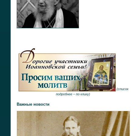
(
список
подробнее –
по клику
)
Важные новости