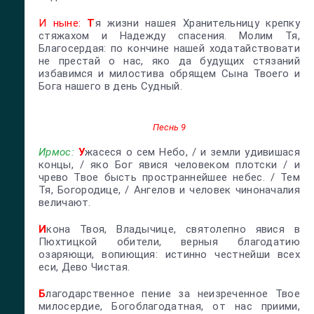
И ныне:
Т
я жизни нашея Хранительницу крепку
стяжахом и Надежду спасения. Молим Тя,
Благосердая: по кончине нашей ходатайствовати
не престай о нас, яко да будущих стязаний
избавимся и милостива обрящем Сына Твоего и
Бога нашего в день Судный.
Песнь 9
Ирмос:
У
жасеся о сем Небо, / и земли удивишася
концы, / яко Бог явися человеком плотски / и
чрево Твое бысть пространнейшее небес. / Тем
Тя, Богородице, / Ангелов и человек чиноначалия
величают.
И
кона Твоя, Владычице, святолепно явися в
Пюхтицкой обители, верныя благодатию
озаряющи, вопиющия: истинно честнейши всех
еси, Дево Чистая.
Б
лагодарственное пение за неизреченное Твое
милосердие, Богоблагодатная, от нас приими,