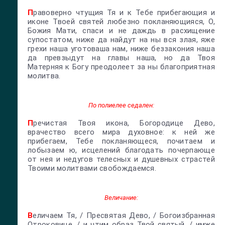
П
равоверно чтущия Тя и к Тебе прибегающия и
иконе Твоей святей любезно покланяющияся, О,
Божия Мати, спаси и не даждь в расхищение
супостатом, ниже да найдут на ны вся злая, яже
грехи наша уготоваша нам, ниже беззакония наша
да превзыдут на главы наша, но да Твоя
Матерняя к Богу преодолеет за ны благоприятная
молитва.
По полиелее седален:
П
речистая Твоя икона, Богородице Дево,
врачество всего мира духовное: к ней же
прибегаем, Тебе покланяющеся, почитаем и
лобызаем ю, исцелений благодать почерпающе
от нея и недугов телесных и душевных страстей
Твоими молитвами свобождаемся.
Величание:
В
еличаем Тя, / Пресвятая Дево, / Богоизбранная
Отроковице, / и чтим образ Твой святый, / имже