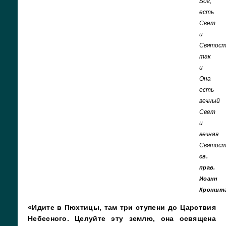
Бог,
есть
Свет
и
Святост
так
и
Она
есть
вечный
Свет
и
вечная
Святост
св.
прав.
Иоанн
Кроншт
«Идите в Пюхтицы, там три ступени до Царствия
Небесного. Целуйте эту землю, она освящена