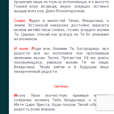
прошения наша на пользу исполняющи, и к высоте
Горней всех возведи, верно зовущих: истинно
вышши всех еси, Дево Всенепорочная.
Слава:
Ч
удес и милостей Твоих, Владычице, к
земли Эстонской никакоже достойно украсити
можем витийством словес, точию усердно молим
Тя, Царице: спасай нас всегда, на Тя бо упование
возложихом.
И ныне:
Р
оди вси, блажим Тя, Богородице, яко
радости вся ны исполнила еси преславным
явлением иконы Твоея, Пречистая. Ей же днесь
покланяющеся, умильно молим Тя: не лиши,
Владычице, Твоих рабов и в будущем веце
неизреченный радости.
Светилен:
И
кону Твою всечестную приимше инокинь
собрание, вопияху Тебе, Владычице: о сладкая
Мати Царя Христа, буди покров Твоей обители и
радость всем верным.