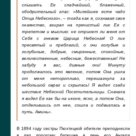
слышать Ее сладчайший, блаженный,
ободрительный глас: «Милейшее есте чадо
Отца Небесного», – тогда как я, сознавая свое
окаянство, взирал на пречистый лик Ее с
трепетом и мыслию: не отринет ли меня от
Себя с гневом Царица Небесная! О лик
пресвятый и преблагий, о очи голубые и
голубиные, добрые, смиренные, спокойные,
величественные, небесные, божественные! Не
забуду я вас, дивные очи! Минуту
продолжалось это явление, потом Она ушла
от меня неторопливо, перешагнула за
небольшой овраг и скрылась! Я видел сзади
шествие Небесной Посетительницы. Сначала
я видел Ее как бы на иконе, ясно, а потом Она,
отделившись от нее, сошла и подвиглась в
путь. Аминь».
В 1894 году сестры Пюхтицкой обители преподнесли
в дар дорогому батюшке в день его Ангела