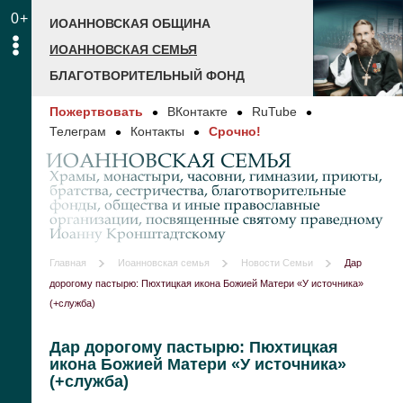
0+
ИОАННОВСКАЯ ОБЩИНА
ИОАННОВСКАЯ СЕМЬЯ
БЛАГОТВОРИТЕЛЬНЫЙ ФОНД
Пожертвовать
ВКонтакте
RuTube
Телеграм
Контакты
Срочно!
ИОАННОВСКАЯ СЕМЬЯ
Храмы, монастыри, часовни, гимназии, приюты,
братства, сестричества, благотворительные
фонды, общества и иные православные
организации, посвященные святому праведному
Иоанну Кронштадтскому
Главная
Иоанновская семья
Новости Семьи
Дар
дорогому пастырю: Пюхтицкая икона Божией Матери «У источника»
(+служба)
Дар дорогому пастырю: Пюхтицкая
икона Божией Матери «У источника»
(+служба)