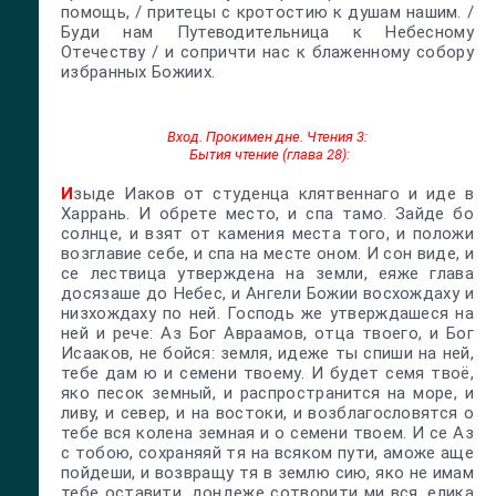
помощь, / притецы с кротостию к душам нашим. /
Буди нам Путеводительница к Небесному
Отечеству / и сопричти нас к блаженному собору
избранных Божиих.
Вход. Прокимен дне. Чтения 3:
Бытия чтение (глава 28):
И
зыде Иаков от студенца клятвеннаго и иде в
Харрань. И обрете место, и спа тамо. Зайде бо
солнце, и взят от камения места того, и положи
возглавие себе, и спа на месте оном. И сон виде, и
се лествица утверждена на земли, еяже глава
досязаше до Небес, и Ангели Божии восхождаху и
низхождаху по ней. Господь же утверждашеся на
ней и рече: Аз Бог Авраамов, отца твоего, и Бог
Исааков, не бойся: земля, идеже ты спиши на ней,
тебе дам ю и семени твоему. И будет семя твоё,
яко песок земный, и распространится на море, и
ливу, и север, и на востоки, и возблагословятся о
тебе вся колена земная и о семени твоем. И се Аз
с тобою, сохраняяй тя на всяком пути, аможе аще
пойдеши, и возвращу тя в землю сию, яко не имам
тебе оставити, дондеже сотворити ми вся, елика