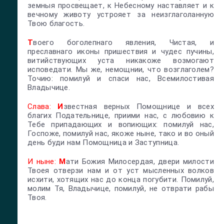
земныя просвещает, к Небесному наставляет и к
вечному животу устрояет за неизглаголанную
Твою благость.
Т
воего боголепнаго явления, Чистая, и
преславнаго иконы пришествия и чудес пучины,
витийствующих уста никакоже возмогают
исповедати. Мы же, немощнии, что возглаголем?
Точию: помилуй и спаси нас, Всемилостивая
Владычице.
Слава:
И
звестная верных Помощнице и всех
благих Подательнице, приими нас, с любовию к
Тебе припадающих и вопиющих: помилуй нас,
Госпоже, помилуй нас, якоже ныне, тако и во оный
день буди нам Помощница и Заступница.
И ныне:
М
ати Божия Милосердая, двери милости
Твоея отверзи нам и от уст мысленных волков
исхити, хотящих нас до конца погубити. Помилуй,
молим Тя, Владычице, помилуй, не отврати рабы
Твоя.