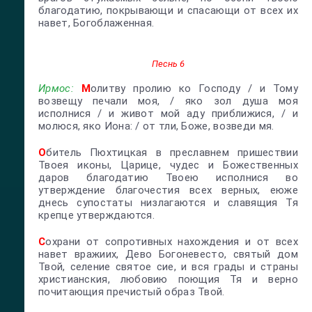
благодатию, покрывающи и спасающи от всех их
навет, Богоблаженная.
Песнь 6
Ирмос:
М
олитву пролию ко Господу / и Тому
возвещу печали моя, / яко зол душа моя
исполнися / и живот мой аду приближися, / и
молюся, яко Иона: / от тли, Боже, возведи мя.
О
битель Пюхтицкая в преславнем пришествии
Твоея иконы, Царице, чудес и Божественных
даров благодатию Твоею исполнися во
утверждение благочестия всех верных, еюже
днесь супостаты низлагаются и славящия Тя
крепце утверждаются.
С
охрани от сопротивных нахождения и от всех
навет вражиих, Дево Богоневесто, святый дом
Твой, селение святое сие, и вся грады и страны
христианския, любовию поющия Тя и верно
почитающия пречистый образ Твой.