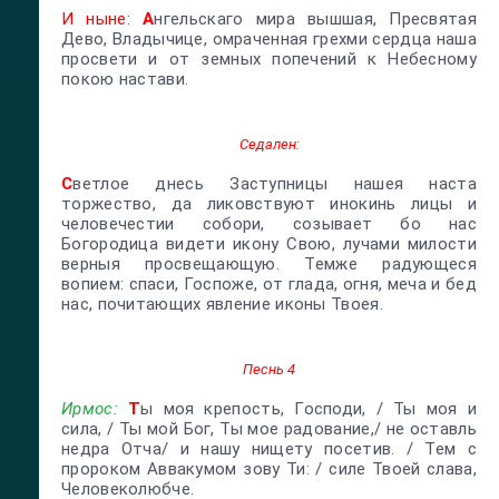
И ныне:
А
нгельскаго мира вышшая, Пресвятая
Дево, Владычице, омраченная грехми сердца наша
просвети и от земных попечений к Небесному
покою настави.
Седален:
С
ветлое днесь Заступницы нашея наста
торжество, да ликовствуют инокинь лицы и
человечестии собори, созывает бо нас
Богородица видети икону Свою, лучами милости
верныя просвещающую. Темже радующеся
вопием: спаси, Госпоже, от глада, огня, меча и бед
нас, почитающих явление иконы Твоея.
Песнь 4
Ирмос:
Т
ы моя крепость, Господи, / Ты моя и
сила, / Ты мой Бог, Ты мое радование,/ не оставль
недра Отча/ и нашу нищету посетив. / Тем с
пророком Аввакумом зову Ти: / силе Твоей слава,
Человеколюбче.