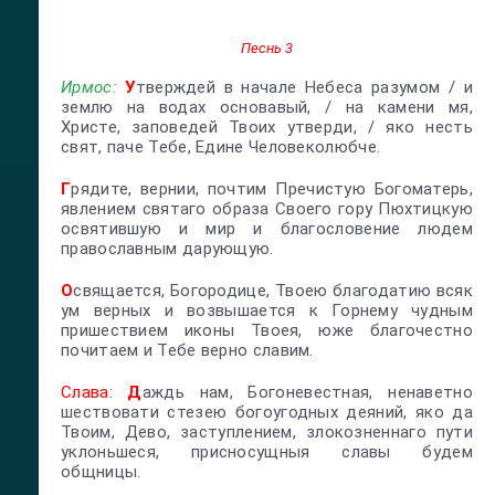
Песнь 3
Ирмос:
У
тверждей в начале Небеса разумом / и
землю на водах основавый, / на камени мя,
Христе, заповедей Твоих утверди, / яко несть
свят, паче Тебе, Едине Человеколюбче.
Г
рядите, вернии, почтим Пречистую Богоматерь,
явлением святаго образа Своего гору Пюхтицкую
освятившую и мир и благословение людем
православным дарующую.
О
свящается, Богородице, Твоею благодатию всяк
ум верных и возвышается к Горнему чудным
пришествием иконы Твоея, юже благочестно
почитаем и Тебе верно славим.
Слава:
Д
аждь нам, Богоневестная, ненаветно
шествовати стезею богоугодных деяний, яко да
Твоим, Дево, заступлением, злокозненнаго пути
уклоньшеся, присносущныя славы будем
общницы.