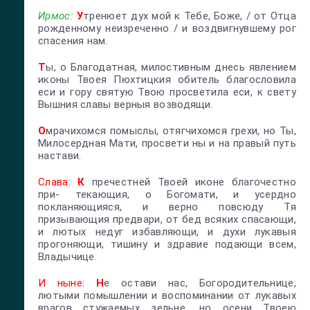
Ирмос:
У
тренюет дух мой к Тебе, Боже, / от Отца
рожденному неизреченно / и воздвигнувшему рог
спасения нам.
Т
ы, о Благодатная, милостивным днесь явлением
иконы Твоея Пюхтицкия обитель благословила
еси и гору святую Твою просветила еси, к свету
Вышния славы верныя возводящи.
О
мрачихомся помыслы, отягчихомся грехи, но Ты,
Милосердная Мати, просвети ны и на правый путь
настави.
Слава:
К
пречестней Твоей иконе благочестно
при- текающия, о Богомати, и усердно
покланяющияся, и верно повсюду Тя
призывающия предвари, от бед всяких спасающи,
и лютых недуг избавляющи, и духи лукавыя
прогоняющи, тишину и здравие подающи всем,
Владычице.
И ныне:
Н
е остави нас, Богородительнице,
лютыми помышлении и воспоминании от лукавых
врагов стужаемых зельне, но осени Твоею