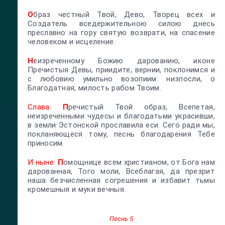
О
браз честный Твой, Дево, Творец всех и
Создатель вседержительною силою днесь
преславно на гору святую возврати, на спасение
человеком и исцеление.
Н
еизреченному Божию дарованию, иконе
Пречистыя Девы, приидите, вернии, поклонимся и
с любовию умильно возопиим: низпосли, о
Благодатная, милость рабом Твоим.
Слава:
П
речистый Твой образ, Всепетая,
неизреченными чудесы и благодатьми украсивши,
в земли Эстонской прославила еси. Сего ради мы,
покланяющеся тому, песнь благодарения Тебе
приносим.
И ныне:
П
омощнице всем христианом, от Бога нам
дарованная, Того моли, Всеблагая, да презрит
наша безчисленная согрешения и избавит тьмы
кромешныя и муки вечныя.
Песнь 5