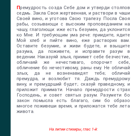
П
ремудрость созда Себе дом и утверди столпов
седмь. Закла Своя жертвенная, и раствори в чаши
Своей вино, и уготова Свою трапезу. Посла Своя
рабы, созывающи с высоким проповеданием на
чашу, глаголющи: иже есть безумен, да уклонится
ко Мне. И требующим ума рече: приидите, ядите
Мой хлеб и пийте вино, еже растворих вам.
Оставите безумие, и живи будете, и взыщите
разума, да поживете, и исправите разум в
ведении. Наказуяй злыя, приимет себе безчестие,
обличаяй же нечестиваго, опорочит себе,
обличение бо нечестивому, раны ему. Не обличай
злых, да не возненавидят тебе; обличай
премудра, и возлюбит тя. Даждь премудрому
вину, и премудрший будет; сказуй праведному, и
приложит приимати. Начало премудрости страх
Господень, и совет святых разум. Разумети бо
закон помысла есть благаго, сим бо образо
многое поживеши время, и приложатся тебе лета
живота.
На литии стихиры, глас 1-й: