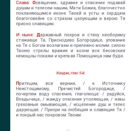
Слава:
О
священие, здравие и спасение подавай
душам и телесем нашим, Мати Божия, благочестно
покланяющимся иконе Твоей и усты и сердцем
благоговейне со страхом целующим и верою Тя
присно славящим.
И ныне:
Д
ержавный покров и стену необориму
стяжавше Тя, Приснодево Богородице, упование
на Тя с Богом возлагаем и прилежно молим: силою
Твоею стрелы вражия и козни вся бесовския
немощны покажи и крепкая Помощница нам буди.
Кондак, глас 5-й:
П
ритецем, вси вернии, / к Источнику
Неистощимому, Пречистей Богородице, /
почерпем воду спасения, глаголюще: / радуйся,
Владычице, / жажду спасения утоляющая, / язвы
греховныя омывающая, / исцеление душ и телес
дарующая. / Призри на любящия и славящия Тя /
и покрый нас покровом Твоим.