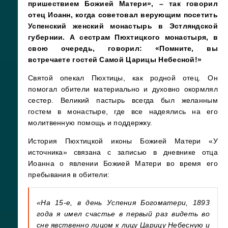
пришествием Божией Матери», – так говорил
отец Иоанн, когда советовал верующим посетить
Успенский женский монастырь в Эстляндской
губернии. А сестрам Пюхтицкого монастыря, в
свою очередь, говорил: «Помните, вы
встречаете гостей Самой Царицы Небесной!»
Святой опекал Пюхтицы, как родной отец. Он
помогал обители материально и духовно окормлял
сестер. Великий пастырь всегда был желанным
гостем в монастыре, где все надеялись на его
молитвенную помощь и поддержку.
История Пюхтицкой иконы Божией Матери «У
источника» связана с записью в дневнике отца
Иоанна о явлении Божией Матери во время его
пребывания в обители:
«На 15-е, в день Успения Богоматери, 1893
года я имел счастье в первый раз видеть во
сне явственно лицом к лицу Царицу Небесную и