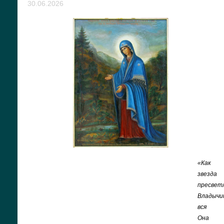
30.06.2026
«Как
звезда
пресвет
Владычи
вся
Она