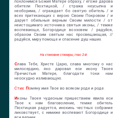
поклонимся Божия Матере образу, / егоже дарова
обители Пюхтицкой, / стража неусыпна и
необорима, / ограждает бо святую обитель / и
всех притекающих с верою Своим Покровом / и
дарует обильныя верным Своим милости / от
неистощимаго источника святыя иконы, / темже
воспевающе, Богородице воззовем: / радуйся,
образом Своим святым нас просвещающая, //
радуйся, миру помоще и спасение душ наших.
На стиховне стихиры, глас 2-й:
С
лава Тебе, Христе Царю, слава многому о нас
милосердию, яко даровал еси икону Твоея
Пречистыя Матере, благодати токи нам
неоскудно изливающую.
Стих:
П
омяну имя Твое во всяком роде и роде.
И
коны Твоея чудесным пришествием явила еси
Твое к нам благоволение, темже обитель
Пюхтицкая радуется, инокинь честных собрание
ликовствует, с нимиже воспевают Богородице и
вси вернии.