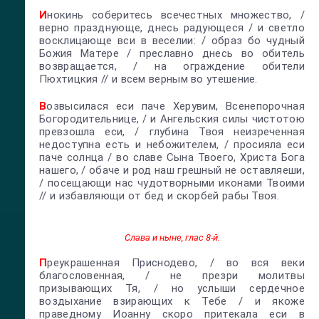
И
нокинь соберитесь всечестных множество, /
верно празднующе, днесь радующеся / и светло
восклицающе вси в веселии: / образ бо чудный
Божия Матере / преславно днесь во обитель
возвращается, / на ограждение обители
Пюхтицкия // и всем верным во утешение.
В
озвысилася еси паче Херувим, Всенепорочная
Богородительнице, / и Ангельския силы чистотою
превзошла еси, / глубина Твоя неизреченная
недоступна есть и небожителем, / просияла еси
паче солнца / во славе Сына Твоего, Христа Бога
нашего, / обаче и род наш грешный не оставляеши,
/ посещающи нас чудотворными иконами Твоими
// и избавляющи от бед и скорбей рабы Твоя.
Слава и ныне, глас 8-й:
П
реукрашенная Приснодево, / во вся веки
благословенная, / не презри молитвы
призывающих Тя, / но услыши сердечное
воздыхание взирающих к Тебе / и якоже
праведному Иоанну скоро притекала еси в