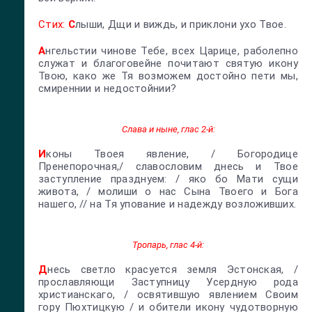
Стих:
С
лыши, Дщи и виждь, и приклони ухо Твое.
А
нгельстии чинове Тебе, всех Царице, раболепно
служат и благоговейне почитают святую икону
Твою, како же Тя возможем достойно пети мы,
смиреннии и недостойнии?
Слава и ныне, глас 2-й:
И
коны Твоея явление, / Богородице
Пренепорочная,/ славословим днесь и Твое
заступление празднуем: / яко бо Мати сущи
живота, / молиши о нас Сына Твоего и Бога
нашего, // на Тя упование и надежду возложивших.
Тропарь, глас 4-й:
Д
несь светло красуется земля Эстонская, /
прославляющи Заступницу Усердную рода
христианскаго, / освятившую явлением Своим
гору Пюхтицкую / и обители икону чудотворную