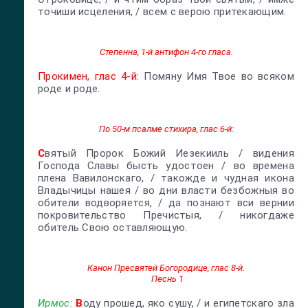
точиши исцеления, / всем с верою притекающим.
Степенна, 1-й антифон 4-го гласа.
Прокимен, глас 4-й:
Помяну Имя Твое во всяком
роде и роде.
По 50-м псалме стихира, глас 6-й:
С
вятый Пророк Божий Иезекииль / видения
Господа Славы бысть удостоен / во времена
плена Вавилонскаго, / такожде и чудная икона
Владычицы нашея / во дни власти безбожныя во
обители водворяется, / да познают вси вернии
покровительство Пречистыя, / никогдаже
обитель Свою оставляющую.
Канон Пресвятей Богородице, глас 8-й.
Песнь 1
Ирмос:
В
оду прошед, яко сушу, / и египетскаго зла