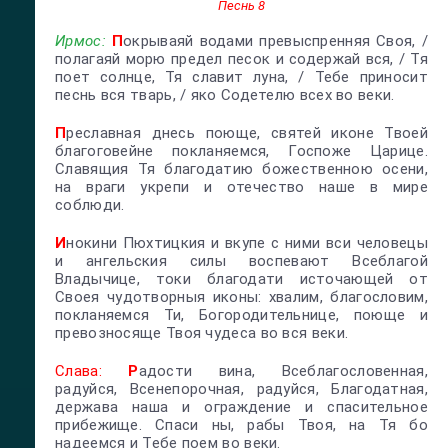
Песнь 8
Ирмос:
П
окрываяй водами превыспренняя Своя, /
полагаяй морю предел песок и содержай вся, / Тя
поет солнце, Тя славит луна, / Тебе приносит
песнь вся тварь, / яко Содетелю всех во веки.
П
реславная днесь поюще, святей иконе Твоей
благоговейне покланяемся, Госпоже Царице.
Славящия Тя благодатию божественною осени,
на враги укрепи и отечество наше в мире
соблюди.
И
нокини Пюхтицкия и вкупе с ними вси человецы
и ангельския силы воспевают Всеблагой
Владычице, токи благодати источающей от
Своея чудотворныя иконы: хвалим, благословим,
покланяемся Ти, Богородительнице, поюще и
превозносяще Твоя чудеса во вся веки.
Слава:
Р
адости вина, Всеблагословенная,
радуйся, Всенепорочная, радуйся, Благодатная,
держава наша и ограждение и спасительное
прибежище. Спаси ны, рабы Твоя, на Тя бо
надеемся и Тебе поем во веки.