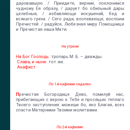
даровавшую. / Приидите, вернии, поклонимся
чудному Ея образу, / дарует бо обильный дары
целебныя, / избавляющи искушений, бед и
всякаго греха. / Сего ради, воспевающе, воспоим
Пречистей: / радуйся, Любезная миру Помощнице
и Пречистая наша Мати.
На утрени
На Бог Господь:
тропарь М. Б. – дважды.
Слава, и ныне:
тот же.
Акафист.
По 1-й кафизме седален:
П
речистая Богородице Дево, помилуй нас,
прибегающих с верою к Тебе и просящих теплаго
Твоего заступления: можеши бо, яко Благая, всех
спасти Матерними Твоими молитвами.
По 2-й кафизме: