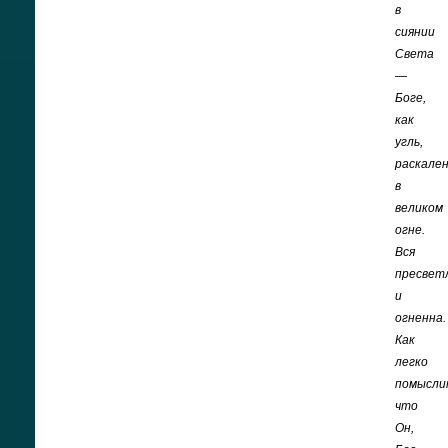
в
сиянии
Света
—
Боге,
как
угль,
раскале
в
великом
огне.
Вся
пресвет
и
огненна.
Как
легко
помысли
что
Он,