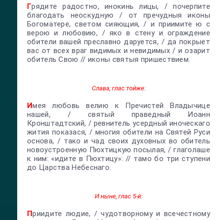
Г
рядите радостно, инокинь лицы, / почерпите
благодать неоскудную / от пречудныя иконы
Богоматере, светом сияющия, / и приимите ю с
верою и любовию, / яко в стену и ограждение
обители вашей преславно даруется, / да покрыет
вас от всех враг видимых и невидимых / и озарит
обитель Свою // иконы святыя пришествием.
Слава, глас тойже:
И
мея любовь велию к Пречистей Владычице
нашей, / святый праведный Иоанн
Кронштадтский, / ревнитель усердный иноческаго
жития показася, / многия обители на Святей Руси
основа, / тако и чад своих духовных во обитель
новоустроенную Пюхтицкую посылая, / глаголаше
к ним: «идите в Пюхтицу»: // тамо бо три ступени
до Царства Небеснаго.
И ныне, глас 5-й:
П
риидите людие, / чудотворному и всечестному