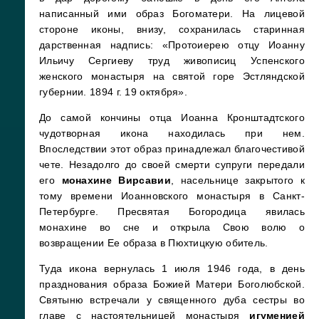
написанный ими образ Богоматери. На лицевой
стороне иконы, внизу, сохранилась старинная
дарственная надпись: «Протоиерею отцу Иоанну
Ильичу Сергиеву труд живописиц Успенского
женского монастыря на святой горе Эстляндской
губернии. 1894 г. 19 октября».
До самой кончины отца Иоанна Кронштадтского
чудотворная икона находилась при нем.
Впоследствии этот образ принадлежал благочестивой
чете. Незадолго до своей смерти супруги передали
его
монахине Вирсавии
, насельнице закрытого к
тому времени Иоанновского монастыря в Санкт-
Петербурге. Пресвятая Богородица явилась
монахине во сне и открыла Свою волю о
возвращении Ее образа в Пюхтицкую обитель.
Туда икона вернулась 1 июля 1946 года, в день
празднования образа Божией Матери Боголюбской.
Святыню встречали у священного дуба сестры во
главе с настоятельницей монастыря
игуменией