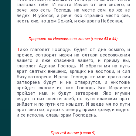
глаголах тебе. И воста Иаков от сна своего, и
рече: яко есть Господь на месте сем, аз же не
ведех. И убояся, и рече: яко страшно место сие,
несть сие, но дом Божий, и сия врата Небесная.
Пророчества Иезекиилева чтение (главы 43 и 44):
Т
ако глаголет Господь: будет от дне осмаго, и
прочее, сотворят иереи на олтари всесожжения
вашего и яже спасения вашего, и прииму вы,
глаголет Адонаи Господь. И обрати мя на путь
врат святых внешних, зрящих на востоки, и сия
бяху затворена. И рече Господь ко мне: врата сия
затворена будут и не отверзутся, и никтоже
пройдет сквозе их, яко Господь Бог Израилев
пройдет ими, и будут затворена. Яко игумен
сядет в них снести хлеб, по пути еламских врат
внйдет и по пути его изыдет. И введе мя по пути
врат святых, сущих к северу, прямо храму, и видех:
и се исполнь славы храм Господень.
Притчей чтение (глава 9):