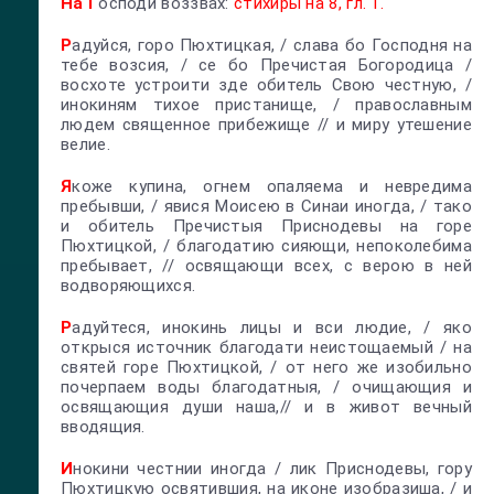
На Г
осподи воззвах:
стихиры на 8, гл. 1.
Р
адуйся, горо Пюхтицкая, / слава бо Господня на
тебе возсия, / се бо Пречистая Богородица /
восхоте устроити зде обитель Свою честную, /
инокиням тихое пристанище, / православным
людем священное прибежище // и миру утешение
велие.
Я
коже купина, огнем опаляема и невредима
пребывши, / явися Моисею в Синаи иногда, / тако
и обитель Пречистыя Приснодевы на горе
Пюхтицкой, / благодатию сияющи, непоколебима
пребывает, // освящающи всех, с верою в ней
водворяющихся.
Р
адуйтеся, инокинь лицы и вси людие, / яко
открыся источник благодати неистощаемый / на
святей горе Пюхтицкой, / от него же изобильно
почерпаем воды благодатныя, / очищающия и
освящающия души наша,// и в живот вечный
вводящия.
И
нокини честнии иногда / лик Приснодевы, гору
Пюхтицкую освятившия, на иконе изобразиша, / и