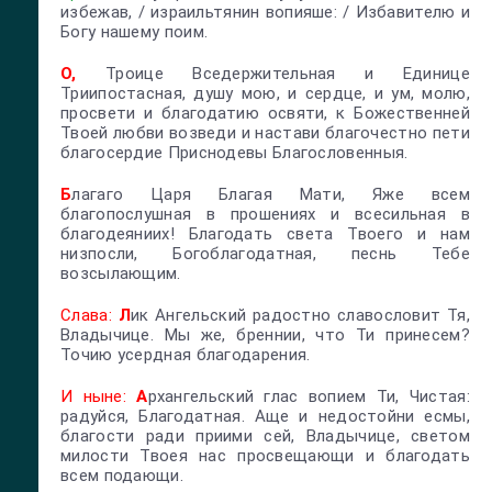
избежав, / израильтянин вопияше: / Избавителю и
Богу нашему поим.
О,
Троице Вседержительная и Единице
Триипостасная, душу мою, и сердце, и ум, молю,
просвети и благодатию освяти, к Божественней
Твоей любви возведи и настави благочестно пети
благосердие Приснодевы Благословенныя.
Б
лагаго Царя Благая Мати, Яже всем
благопослушная в прошениях и всесильная в
благодеяниих! Благодать света Твоего и нам
низпосли, Богоблагодатная, песнь Тебе
возсылающим.
Слава:
Л
ик Ангельский радостно славословит Тя,
Владычице. Мы же, бреннии, что Ти принесем?
Точию усердная благодарения.
И ныне:
А
рхангельский глас вопием Ти, Чистая:
радуйся, Благодатная. Аще и недостойни есмы,
благости ради приими сей, Владычице, светом
милости Твоея нас просвещающи и благодать
всем подающи.