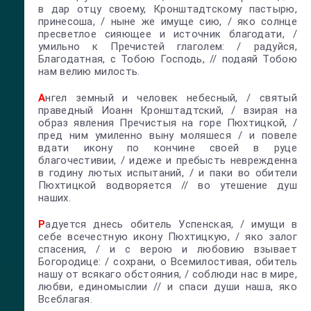
в дар отцу своему, Кронштадтскому пастырю,
принесоша, / ныне же имуще сию, / яко солнце
пресветлое сияющее и источник благодати, /
умильно к Пречистей глаголем: / радуйся,
Благодатная, с Тобою Господь, // подаяй Тобою
нам велию милость.
А
нгел земный и человек небесный, / святый
праведный Иоанн Кронштадтский, / взирая на
образ явления Пречистыя на горе Пюхтицкой, /
пред ним умиленно выну моляшеся / и повеле
вдати икону по кончине своей в руце
благочестивии, / идеже и пребысть неврежденна
в годину лютых испытаний, / и паки во обители
Пюхтицкой водворяется // во утешение душ
наших.
Р
адуется днесь обитель Успенская, / имущи в
себе всечестную икону Пюхтицкую, / яко залог
спасения, / и с верою и любовию взывает
Богородице: / сохрани, о Всемилостивая, обитель
нашу от всякаго обстояния, / соблюди нас в мире,
любви, единомыслии // и спаси души наша, яко
Всеблагая.