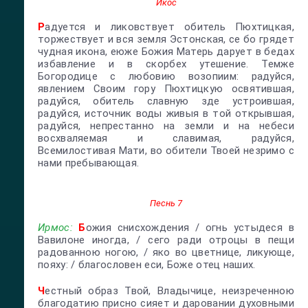
Икос
Р
адуется и ликовствует обитель Пюхтицкая,
торжествует и вся земля Эстонская, се бо грядет
чудная икона, еюже Божия Матерь дарует в бедах
избавление и в скорбех утешение. Темже
Богородице с любовию возопиим: радуйся,
явлением Своим гору Пюхтицкую освятившая,
радуйся, обитель славную зде устроившая,
радуйся, источник воды живыя в той открывшая,
радуйся, непрестанно на земли и на небеси
восхваляемая и славимая, радуйся,
Всемилостивая Мати, во обители Твоей незримо с
нами пребывающая.
Песнь 7
Ирмос:
Б
ожия снисхождения / огнь устыдеся в
Вавилоне иногда, / сего ради отроцы в пещи
радованною ногою, / яко во цветнице, ликующе,
пояху: / благословен еси, Боже отец наших.
Ч
естный образ Твой, Владычице, неизреченною
благодатию присно сияет и даровании духовными