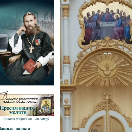
(
список подробнее –
по клику
)
Важные новости