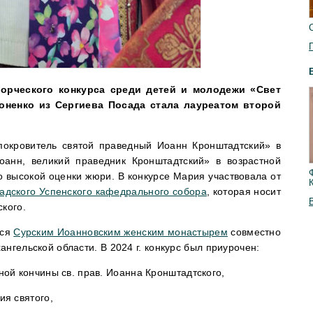
ворческого конкурса среди детей и молодежи «Свет
оненко из Сергиева Посада стала лауреатом второй
окровитель святой праведный Иоанн Кронштадтский» в
анн, великий праведник Кронштадтский» в возрастной
о высокой оценки жюри. В конкурсе Мария участвовала от
адского Успенского кафедрального собора
, которая носит
ского.
тся
Сурским Иоанновским женским монастырем
совместно
нгельской области. В 2024 г. конкурс был приурочен:
ной кончины св. прав. Иоанна Кронштадтского,
ия святого,