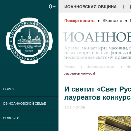
0+
|
ИОАННОВСКАЯ ОБЩИНА
Пожертвовать
ВКонтакте
ИОАННОВ
Храмы, монастыри, часовни, г
благотворительные фонды, о
посвященные святому праве
Главная
Иоанновская семья
Но
лауреатов конкурса!
И светит «Свет Ру
ПОИСК
лауреатов конкурс
ОБ ИОАННОВСКОЙ СЕМЬЕ
12.02.2025
НОВОСТИ