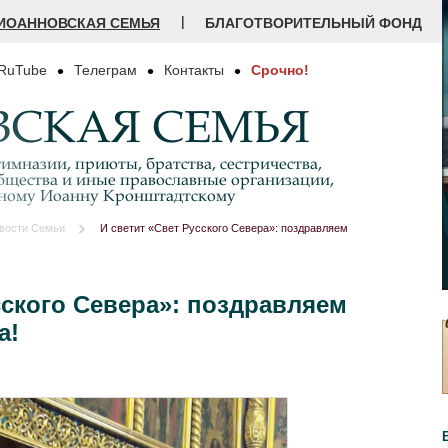
|
ИОАННОВСКАЯ СЕМЬЯ
БЛАГОТВОРИТЕЛЬНЫЙ ФОНД
RuTube
Телеграм
Контакты
Срочно!
СКАЯ СЕМЬЯ
имназии, приюты, братства, сестричества,
бщества и иные православные организации,
дному Иоанну Кронштадтскому
вости Семьи
И светит «Свет Русского Севера»: поздравляем
сского Севера»: поздравляем
а!