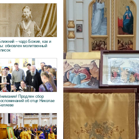
Ближний – чадо Божие, как и
ты: обновлен молитвенный
список
Внимание! Продлен сбор
воспоминаний об отце Николае
Беляеве