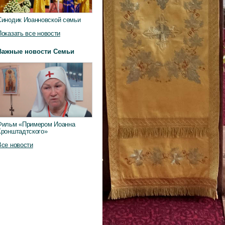
Синодик Иоанновской семьи
Показать все новости
Важные новости Семьи
Фильм «Примером Иоанна
Кронштадтского»
Все новости