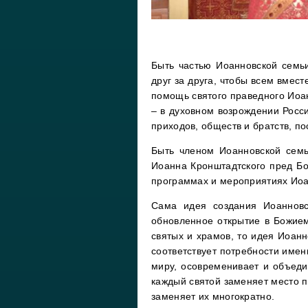
Быть частью Иоанновской семьи
друг за друга, чтобы всем вмес
помощь святого праведного Иоан
– в духовном возрождении Росси
приходов, обществ и братств, п
Быть членом Иоанновской семь
Иоанна Кронштадтского пред Бо
программах и мероприятиях Иоа
Сама идея создания Иоанновс
обновленное открытие в Божием
святых и храмов, то идея Иоанн
соответствует потребности имен
миру, осовременивает и объедин
каждый святой заменяет место п
заменяет их многократно.