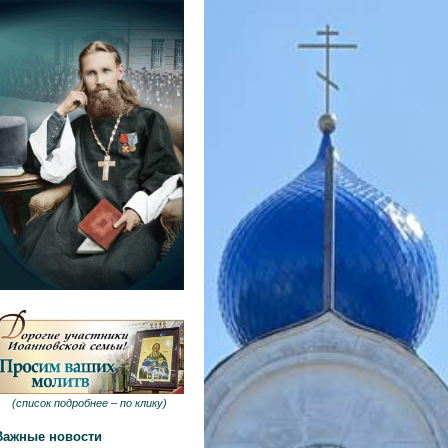
(
список подробнее –
по клику
)
Важные новости