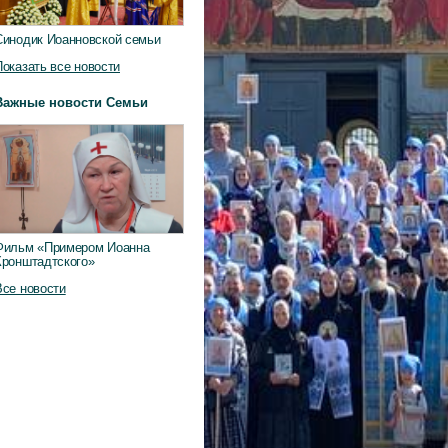
Синодик Иоанновской семьи
Показать все новости
Важные новости Семьи
Фильм «Примером Иоанна
Кронштадтского»
Все новости