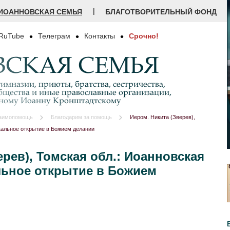
|
ИОАННОВСКАЯ СЕМЬЯ
БЛАГОТВОРИТЕЛЬНЫЙ ФОНД
RuTube
Телеграм
Контакты
Срочно!
СКАЯ СЕМЬЯ
имназии, приюты, братства, сестричества,
бщества и иные православные организации,
дному Иоанну Кронштадтскому
аимопомощь
Благодарим за помощь
Иером. Никита (Зверев),
икальное открытие в Божием делании
ерев), Томская обл.: Иоанновская
льное открытие в Божием