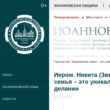
0+
|
ИОАННОВСКАЯ ОБЩИНА
Пожертвовать
ВКонтакте
ИОАННОВ
Храмы, монастыри, часовни, г
благотворительные фонды, о
посвященные святому праве
Главная
Иоанновская семья
Вз
Томская обл.: Иоанновская семья – это ун
Иером. Никита (Зв
ПОИСК
семья – это уника
делании
ОБ ИОАННОВСКОЙ СЕМЬЕ
03.11.2018
НОВОСТИ