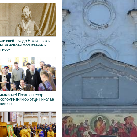
Ближний – чадо Божие, как и
ты: обновлен молитвенный
список
Внимание! Продлен сбор
воспоминаний об отце Николае
Беляеве