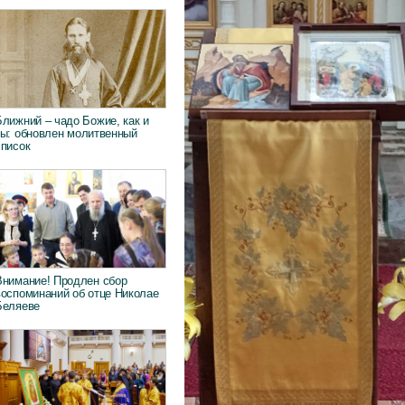
Ближний – чадо Божие, как и
ты: обновлен молитвенный
список
Внимание! Продлен сбор
воспоминаний об отце Николае
Беляеве