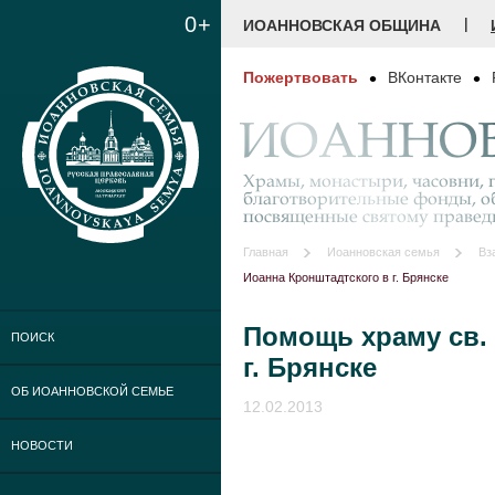
0+
|
ИОАННОВСКАЯ ОБЩИНА
Пожертвовать
ВКонтакте
ИОАННОВ
Храмы, монастыри, часовни, г
благотворительные фонды, о
посвященные святому праве
Главная
Иоанновская семья
Вз
Иоанна Кронштадтского в г. Брянске
Помощь храму св. 
ПОИСК
г. Брянске
ОБ ИОАННОВСКОЙ СЕМЬЕ
12.02.2013
НОВОСТИ