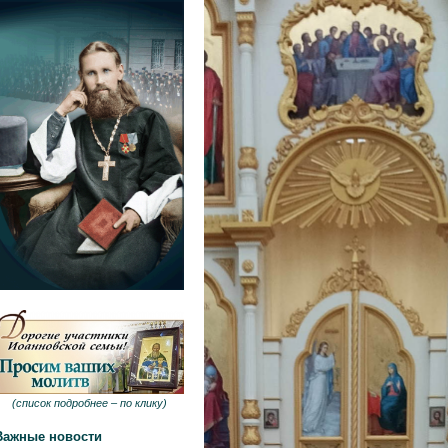
(
список подробнее –
по клику
)
Важные новости