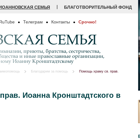
|
ИОАННОВСКАЯ СЕМЬЯ
БЛАГОТВОРИТЕЛЬНЫЙ ФОНД
RuTube
Телеграм
Контакты
Срочно!
СКАЯ СЕМЬЯ
имназии, приюты, братства, сестричества,
бщества и иные православные организации,
дному Иоанну Кронштадтскому
аимопомощь
Благодарим за помощь
Помощь храму св. прав.
прав. Иоанна Кронштадтского в