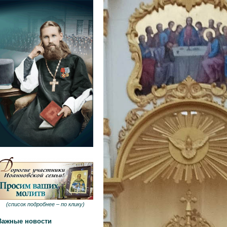
(
список подробнее –
по клику
)
Важные новости