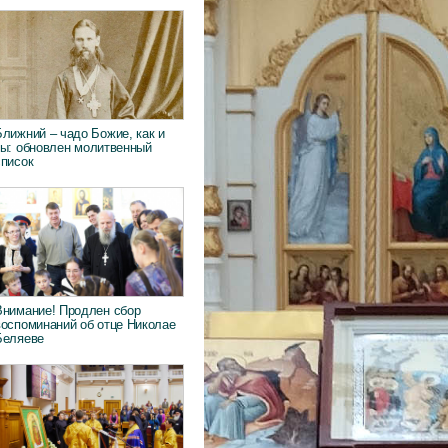
Ближний – чадо Божие, как и
ты: обновлен молитвенный
список
Внимание! Продлен сбор
воспоминаний об отце Николае
Беляеве