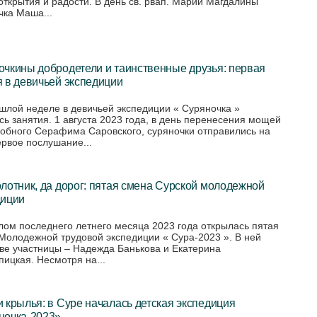
открытия и радости. В день св. рвап. Марии Магдалины
чка Маша...
чкины добродетели и таинственные друзья: первая
 в девичьей экспедиции
шлой неделе в девичьей экспедиции « Суряночка »
сь занятия. 1 августа 2023 года, в день перенесения мощей
обного Серафима Саровского, суряночки отправились на
ервое послушание...
лотник, да дорог: пятая смена Сурской молодежной
диции
лом последнего летнего месяца 2023 года открылась пятая
Молодежной трудовой экспедиции « Сура-2023 ». В ней
две участницы – Надежда Банькова и Екатерина
пицкая. Несмотря на...
 крылья: в Суре началась детская экспедиция
ночка-2023»