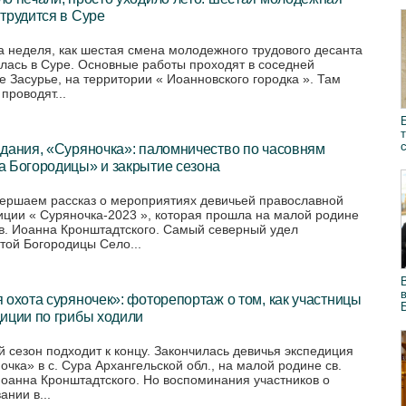
трудится в Суре
 неделя, как шестая смена молодежного трудового десанта
лась в Суре. Основные работы проходят в соседней
е Засурье, на территории « Иоанновского городка ». Там
проводят...
дания, «Суряночка»: паломничество по часовням
а Богородицы» и закрытие сезона
ершаем рассказ о мероприятиях девичьей православной
иции « Суряночка-2023 », которая прошла на малой родине
ав. Иоанна Кронштадтского. Самый северный удел
той Богородицы Село...
 охота суряночек»: фоторепортаж о том, как участницы
иции по грибы ходили
й сезон подходит к концу. Закончилась девичья экспедиция
очка» в с. Сура Архангельской обл., на малой родине св.
Иоанна Кронштадтского. Но воспоминания участников о
ании в...