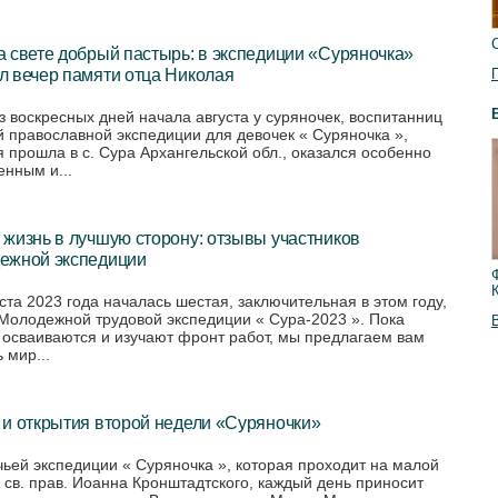
 свете добрый пастырь: в экспедиции «Суряночка»
л вечер памяти отца Николая
з воскресных дней начала августа у суряночек, воспитанниц
й православной экспедиции для девочек « Суряночка »,
я прошла в с. Сура Архангельской обл., оказался особенно
нным и...
жизнь в лучшую сторону: отзывы участников
ежной экспедиции
уста 2023 года началась шестая, заключительная в этом году,
Молодежной трудовой экспедиции « Сура-2023 ». Пока
 осваиваются и изучают фронт работ, мы предлагаем вам
 мир...
 и открытия второй недели «Суряночки»
чьей экспедиции « Суряночка », которая проходит на малой
 св. прав. Иоанна Кронштадтского, каждый день приносит