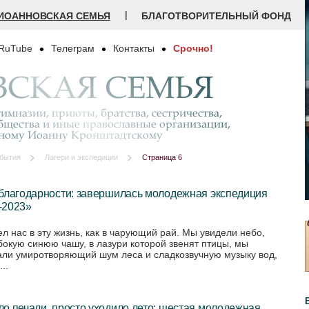
|
ИОАННОВСКАЯ СЕМЬЯ
БЛАГОТВОРИТЕЛЬНЫЙ ФОНД
RuTube
Телеграм
Контакты
Срочно!
СКАЯ СЕМЬЯ
имназии, приюты, братства, сестричества,
бщества и иные православные организации,
дному Иоанну Кронштадтскому
бытия
Лагери и экспедиции
Страница 6
 благодарности: завершилась молодежная экспедиция
-2023»
ел нас в эту жизнь, как в чарующий рай. Мы увидели небо,
убокую синюю чашу, в лазури которой звенят птицы, мы
ли умиротворяющий шум леса и сладкозвучную музыку вод,
..
о печали, просто уходило лето: шестая молодежная