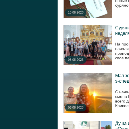
новые 
суряно
10.08.2023
Суряно
неделя
На про
начали
препод
свое п
08.08.2023
Мал зо
экспе
С нача
смена 
всего 
Кривос
05.08.2023
Душа и
«Суря