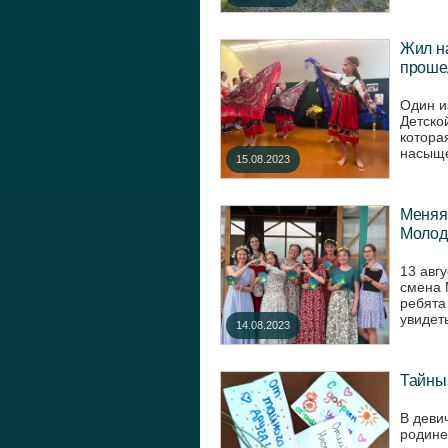
Жил на
проше
Один и
Детско
котора
насыще
15.08.2023
Меняя 
Молод
13 авг
смена 
ребята
увидеть
14.08.2023
Тайны
В деви
родине