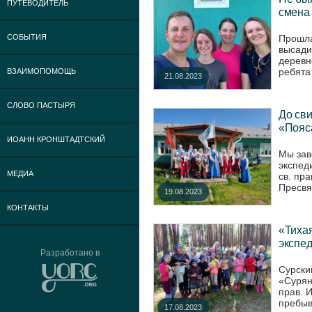
ПУТЕВОДИТЕЛЬ
смена 
Прошла
СОБЫТИЯ
высади
деревн
ребята 
ВЗАИМОПОМОЩЬ
21.08.2023
СЛОВО ПАСТЫРЯ
До сви
«Пояс
ИОАНН КРОНШТАДТСКИЙ
Мы зав
экспед
МЕДИА
св. пр
Пресвя
19.08.2023
КОНТАКТЫ
«Тихая
экспед
Разработано в
Сурски
«Сурян
прав. 
пребыв
17.08.2023