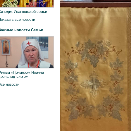
Синодик Иоанновской семьи
Показать все новости
Важные новости Семьи
Фильм «Примером Иоанна
Кронштадтского»
Все новости