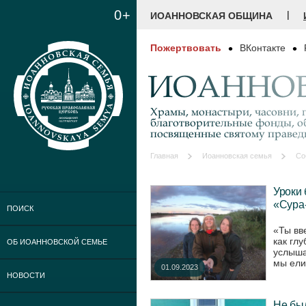
0+
|
ИОАННОВСКАЯ ОБЩИНА
Пожертвовать
ВКонтакте
ИОАННОВ
Храмы, монастыри, часовни, г
благотворительные фонды, о
посвященные святому праве
Главная
Иоанновская семья
Со
Уроки
«Сура
ПОИСК
«Ты вв
как гл
ОБ ИОАННОВСКОЙ СЕМЬЕ
услыша
мы ели.
01.09.2023
НОВОСТИ
Не был