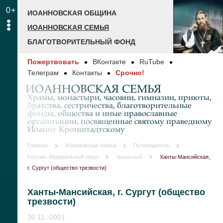
0+
ИОАННОВСКАЯ ОБЩИНА
ИОАННОВСКАЯ СЕМЬЯ
БЛАГОТВОРИТЕЛЬНЫЙ ФОНД
Пожертвовать
ВКонтакте
RuTube
Телеграм
Контакты
Срочно!
ИОАННОВСКАЯ СЕМЬЯ
Храмы, монастыри, часовни, гимназии, приюты,
братства, сестричества, благотворительные
фонды, общества и иные православные
организации, посвященные святому праведному
Иоанну Кронштадтскому
Главная
Иоанновская семья
Путеводитель
Россия. Федеральный округ
Уральский
Ханты-Мансийская,
г. Сургут (общество трезвости)
Ханты-Мансийская, г. Сургут (общество
трезвости)
30.11.-0001