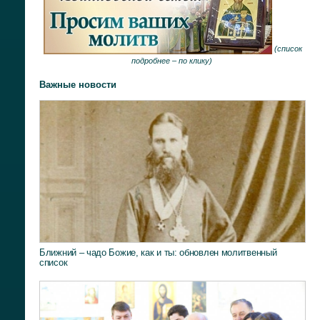
(
список
подробнее –
по клику
)
Важные новости
Ближний – чадо Божие, как и ты: обновлен молитвенный
список