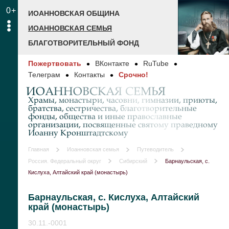
0+
ИОАННОВСКАЯ ОБЩИНА
ИОАННОВСКАЯ СЕМЬЯ
БЛАГОТВОРИТЕЛЬНЫЙ ФОНД
Пожертвовать
ВКонтакте
RuTube
Телеграм
Контакты
Срочно!
ИОАННОВСКАЯ СЕМЬЯ
Храмы, монастыри, часовни, гимназии, приюты,
братства, сестричества, благотворительные
фонды, общества и иные православные
организации, посвященные святому праведному
Иоанну Кронштадтскому
Главная
Иоанновская семья
Путеводитель
Россия. Федеральный округ
Сибирский
Барнаульская, с.
Кислуха, Алтайский край (монастырь)
Барнаульская, с. Кислуха, Алтайский
край (монастырь)
30.11.-0001