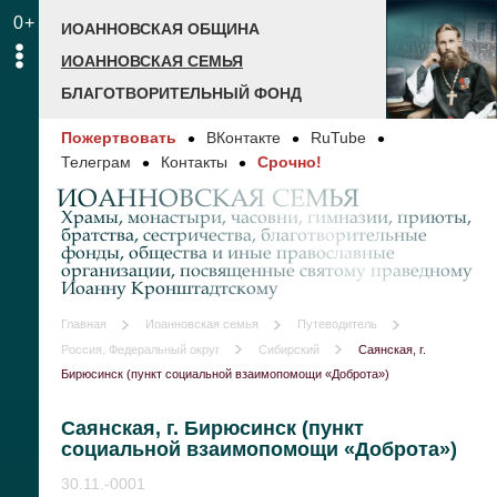
0+
ИОАННОВСКАЯ ОБЩИНА
ИОАННОВСКАЯ СЕМЬЯ
БЛАГОТВОРИТЕЛЬНЫЙ ФОНД
Пожертвовать
ВКонтакте
RuTube
Телеграм
Контакты
Срочно!
ИОАННОВСКАЯ СЕМЬЯ
Храмы, монастыри, часовни, гимназии, приюты,
братства, сестричества, благотворительные
фонды, общества и иные православные
организации, посвященные святому праведному
Иоанну Кронштадтскому
Главная
Иоанновская семья
Путеводитель
Россия. Федеральный округ
Сибирский
Саянская, г.
Бирюсинск (пункт социальной взаимопомощи «Доброта»)
Саянская, г. Бирюсинск (пункт
социальной взаимопомощи «Доброта»)
30.11.-0001